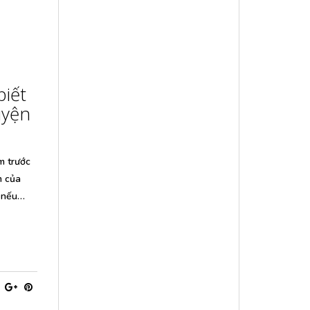
iết
uyện
m trước
m của
, nếu…