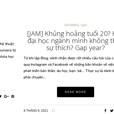
GROWING
,
Q&A
[JAM] Khủng hoảng tuổi 20?
đại học ngành mình không t
hệ thuật
sự thích? Gap year?
oursera từ
 khóa học
Từ khi lập Blog, mình nhận được rất nhiều câu hỏi của 
qua Instagram và Facebook về những băn khoăn về việc
phát triển bản thân, du học, bạn bè… Thực sự là mình 
phải chuyên…
READ MORE
8 THÁNG 9, 2021