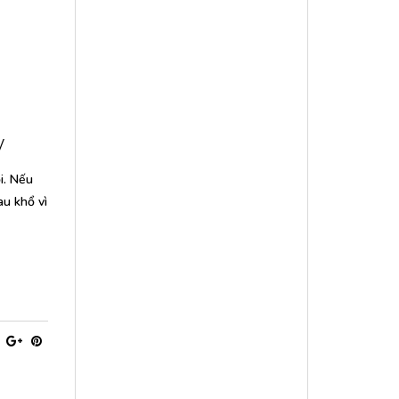
y
i. Nếu
au khổ vì