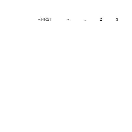
« FIRST
«
...
2
3