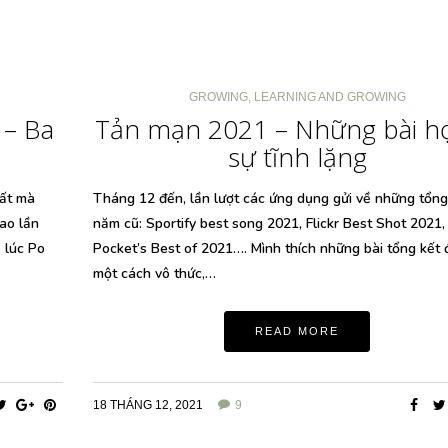
GROWING
,
LEARNING AND GROWING
 – Ba
Tản mạn 2021 – Những bài họ
sự tĩnh lặng
hất mà
Tháng 12 đến, lần lượt các ứng dụng gửi về những tổng
ao lần
năm cũ: Sportify best song 2021, Flickr Best Shot 2021,
 lúc Po
Pocket’s Best of 2021…. Mình thích những bài tổng kết đ
một cách vô thức,…
READ MORE
18 THÁNG 12, 2021
9