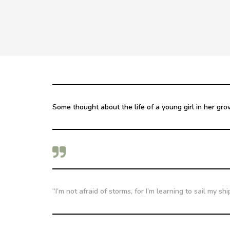
Some thought about the life of a young girl in her gro
“I’m not afraid of storms, for I’m learning to sail my sh