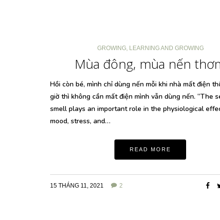
GROWING
,
LEARNING AND GROWING
Mùa đông, mùa nến thơ
Hồi còn bé, mình chỉ dùng nến mỗi khi nhà mất điện th
giờ thì không cần mất điện mình vẫn dùng nến. “The s
smell plays an important role in the physiological effe
mood, stress, and…
READ MORE
15 THÁNG 11, 2021
2