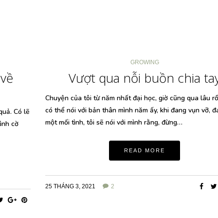
GROWING
 về
Vượt qua nỗi buồn chia ta
Chuyện của tôi từ năm nhất đại học, giờ cũng qua lâu rồ
có thể nói với bản thân mình năm ấy, khi đang vụn vỡ, đ
quả. Có lẽ
một mối tình, tôi sẽ nói với mình rằng, đừng…
tình cờ
READ MORE
25 THÁNG 3, 2021
2