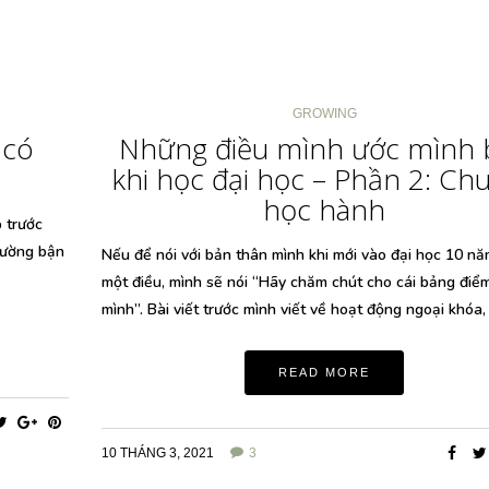
GROWING
 có
Những điều mình ước mình b
khi học đại học – Phần 2: Ch
học hành
 trước
thường bận
Nếu để nói với bản thân mình khi mới vào đại học 10 nă
một điều, mình sẽ nói “Hãy chăm chút cho cái bảng điể
mình”. Bài viết trước mình viết về hoạt động ngoại khóa
READ MORE
10 THÁNG 3, 2021
3