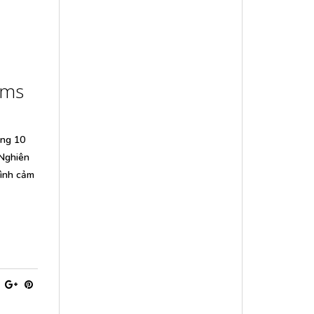
ims
áng 10
 Nghiên
mình cảm