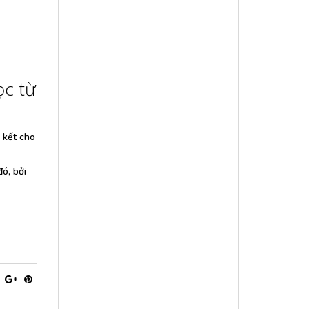
c từ
 kết cho
ó, bởi