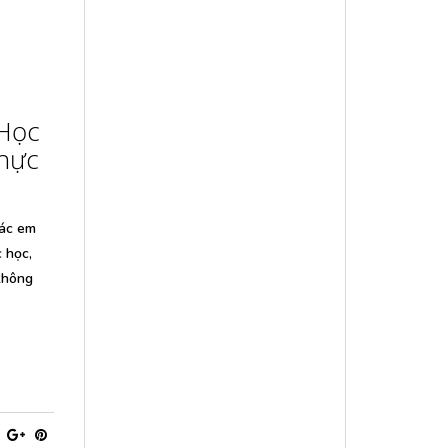
 Học
hực
các em
 học,
không