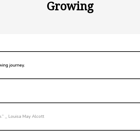
Growing
wing journey.
ip.” _ Louisa May Alcott