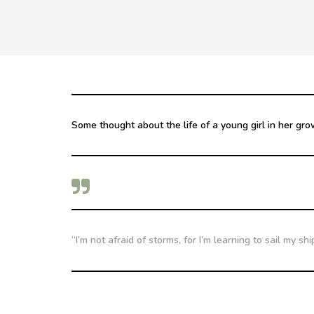
Some thought about the life of a young girl in her gro
“I’m not afraid of storms, for I’m learning to sail my sh