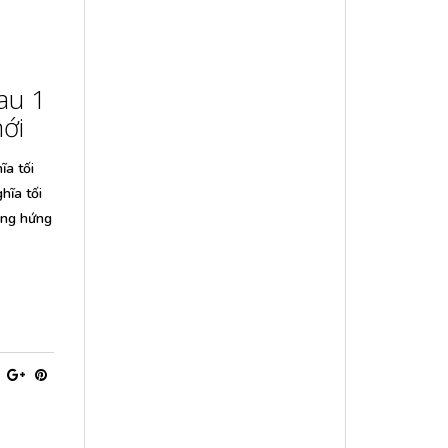
au 1
ới
ĩa tối
hĩa tối
ảng hứng