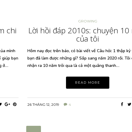
GROWING
m chi
Lời hồi đáp 2010s: chuyện 1
của tôi
của mình
Hôm nay đọc trên báo, có bài viết về Câu hỏi: 1 thập kỷ
ể giúp bạn
bạn đã làm được những gì? Sắp sang năm 2020 rồi. Tôi 
ng ở…
nhận ra 10 năm trôi qua là cả một quãng thanh…
READ MORE
26 THÁNG 12, 2019
4