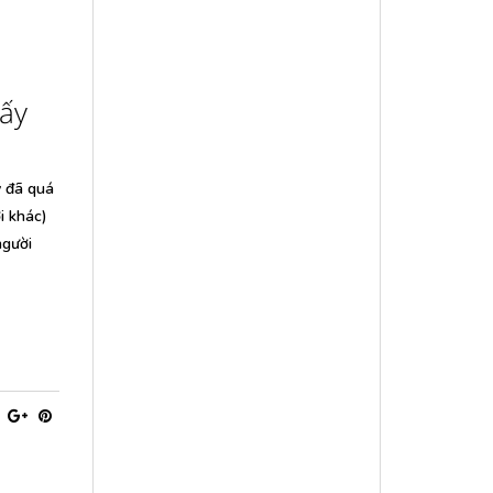
hấy
y đã quá
i khác)
người