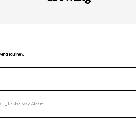
wing journey.
ip.” _ Louisa May Alcott