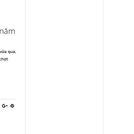
0 năm
 vừa qua,
chợt