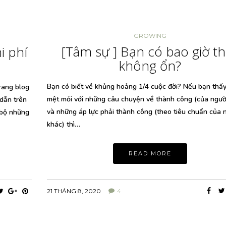
GROWING
[Tâm sự ] Bạn có bao giờ t
i phí
không ổn?
Bạn có biết về khủng hoảng 1/4 cuộc đời? Nếu bạn thấ
trang blog
mệt mỏi với những câu chuyện về thành công (của ngườ
 dẫn trên
và những áp lực phải thành công (theo tiêu chuẩn của 
 bộ những
khác) thì…
READ MORE
21 THÁNG 8, 2020
4