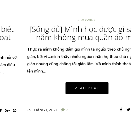
GROWING
biết
[Sống đủ] Mình học được gì s
Hoạt
năm không mua quần áo m
Thực ra mình không dám gọi mình là người theo chủ ngh
giản, bởi vì …mình thấy nhiều người nhận họ theo chủ ng
nh nói với
giản nhưng cũng chẳng tối giản lắm. Và mình thỉnh tho
làm điều
lên mình…
i…
READ MORE
29 THÁNG 1, 2021
2