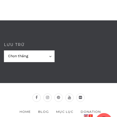
LƯU TRỮ
Lưu
Lưu
Chọn tháng
trữ
trữ
HOME
BLOG
MỤC LỤC
DONATION