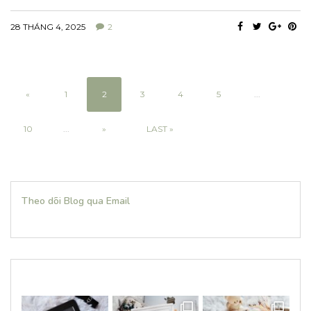
28 THÁNG 4, 2025
2
«
1
2
3
4
5
...
10
...
»
LAST »
Theo dõi Blog qua Email