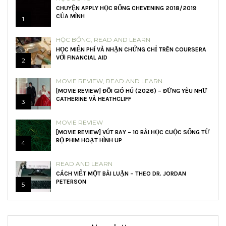
CHUYỆN APPLY HỌC BỔNG CHEVENING 2018/2019
CỦA MÌNH
1
HỌC BỔNG
,
READ AND LEARN
HỌC MIỄN PHÍ VÀ NHẬN CHỨNG CHỈ TRÊN COURSERA
VỚI FINANCIAL AID
2
MOVIE REVIEW
,
READ AND LEARN
[MOVIE REVIEW] ĐỒI GIÓ HÚ (2026) – ĐỪNG YÊU NHƯ
CATHERINE VÀ HEATHCLIFF
3
MOVIE REVIEW
[MOVIE REVIEW] VÚT BAY – 10 BÀI HỌC CUỘC SỐNG TỪ
BỘ PHIM HOẠT HÌNH UP
4
READ AND LEARN
CÁCH VIẾT MỘT BÀI LUẬN – THEO DR. JORDAN
PETERSON
5