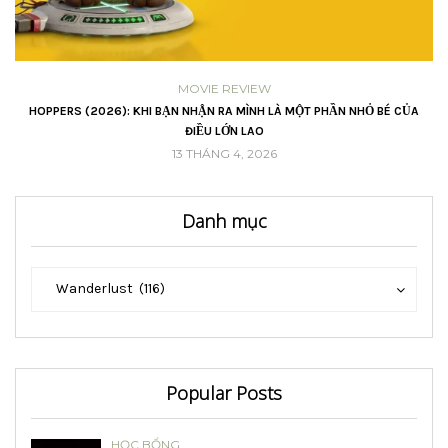
MOVIE REVIEW
VŨ
HOPPERS (2026): KHI BẠN NHẬN RA MÌNH LÀ MỘT PHẦN NHỎ BÉ CỦA
ĐIỀU LỚN LAO
13 THÁNG 4, 2026
Danh mục
Danh
Danh
Wanderlust (116)
mục
mục
Popular Posts
HỌC BỔNG