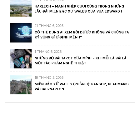
HARLECH – MẢNH GHÉP CUỐI CÙNG TRONG NHỮNG
LÂU ĐÀI MIẾN BẮC XỨ WALES CỦA VUA EDWARD I
21 THÁNG 6, 2026
CÓ THỂ DÙNG AI XEM BÓI ĐƯỢC KHÔNG VÀ CHÚNG TA
KỲ VỌNG GÌ Ở ĐỊNH MỆNH?
1 THÁNG 6, 2026
NHỮNG BỘ BÀI TAROT CỦA MÌNH – KHI MỖI LÁ BÀI LÀ
MỘT TÁC PHẨM NGHỆ THUẬT
18 THÁNG 5, 2026
MIỀN BẮC XỨ WALES (PHẦN 3): BANGOR, BEAUMARIS
VÀ CAERNARFON
READ AND LEARN