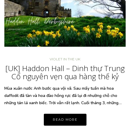
VIOLET IN THE UK
[UK] Haddon Hall – Dinh thự Trung
Cổ nguyên vẹn qua hàng thế kỷ
Mùa xuân nước Anh bước qua vội vã. Sau mấy tuần mà hoa
daffodil đã tàn và hoa đào hồng rực đã lụi đi nhường chỗ cho
những tán lá xanh biếc. Trời vẫn rất lạnh. Cuối tháng 3, những…
READ MORE