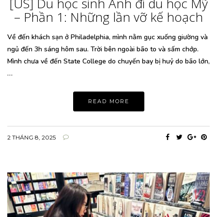
[US] Du học sinh Anh đi du học Mỹ
– Phần 1: Những lần vỡ kế hoạch
Về đến khách sạn ở Philadelphia, mình nằm gục xuống giường và
ngủ đến 3h sáng hôm sau. Trời bên ngoài bão to và sấm chớp.
Mình chưa về đến State College do chuyến bay bị huỷ do bão lớn,
…
READ MORE
2 THÁNG 8, 2025