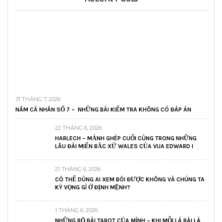
31 THÁNG 7, 2026
NĂM CÁ NHÂN SỐ 7 – NHỮNG BÀI KIỂM TRA KHÔNG CÓ ĐÁP ÁN
22 THÁNG 6, 2026
HARLECH – MẢNH GHÉP CUỐI CÙNG TRONG NHỮNG
LÂU ĐÀI MIẾN BẮC XỨ WALES CỦA VUA EDWARD I
21 THÁNG 6, 2026
CÓ THỂ DÙNG AI XEM BÓI ĐƯỢC KHÔNG VÀ CHÚNG TA
KỲ VỌNG GÌ Ở ĐỊNH MỆNH?
1 THÁNG 6, 2026
NHỮNG BỘ BÀI TAROT CỦA MÌNH – KHI MỖI LÁ BÀI LÀ