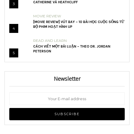
CATHERINE VÀ HEATHCLIFF
3
MOVIE REVIEW
[MOVIE REVIEW] VÚT BAY – 10 BÀI HỌC CUỘC SỐNG TỪ
BỘ PHIM HOẠT HÌNH UP
4
READ AND LEARN
CÁCH VIẾT MỘT BÀI LUẬN – THEO DR. JORDAN
PETERSON
5
Newsletter