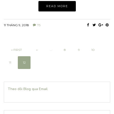
READ MORE
11 THÁNG 9, 2018
75
« FIRST
«
...
8
9
10
11
12
Theo dõi Blog qua Email