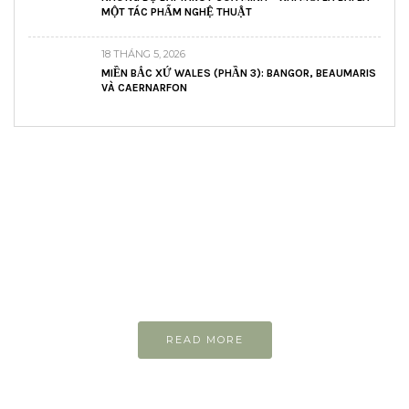
MỘT TÁC PHẨM NGHỆ THUẬT
18 THÁNG 5, 2026
MIỀN BẮC XỨ WALES (PHẦN 3): BANGOR, BEAUMARIS
VÀ CAERNARFON
READ AND LEARN
Inspiring articles
Những bài viết hay tớ lưu lại để cùng đọc
READ MORE