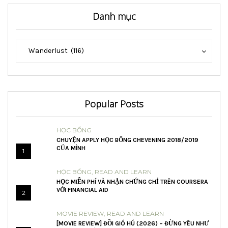
Danh mục
Danh
Danh
Wanderlust (116)
mục
mục
Popular Posts
HỌC BỔNG
CHUYỆN APPLY HỌC BỔNG CHEVENING 2018/2019
CỦA MÌNH
1
HỌC BỔNG
,
READ AND LEARN
HỌC MIỄN PHÍ VÀ NHẬN CHỨNG CHỈ TRÊN COURSERA
VỚI FINANCIAL AID
2
MOVIE REVIEW
,
READ AND LEARN
[MOVIE REVIEW] ĐỒI GIÓ HÚ (2026) – ĐỪNG YÊU NHƯ