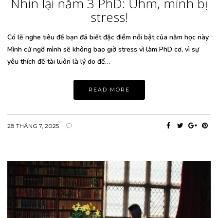
Nhìn lại năm 3 PhD: Uhm, mình bị
stress!
Có lẽ nghe tiêu đề bạn đã biết đặc điểm nổi bật của năm học này.
Mình cứ ngỡ mình sẽ không bao giờ stress vì làm PhD cơ, vì sự
yêu thích đề tài luôn là lý do để…
READ MORE
28 THÁNG 7, 2025