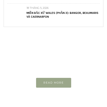
18 THÁNG 5, 2026
MIỀN BẮC XỨ WALES (PHẦN 3): BANGOR, BEAUMARIS
VÀ CAERNARFON
READ AND LEARN
Inspiring articles
Những bài viết hay tớ lưu lại để cùng đọc
READ MORE