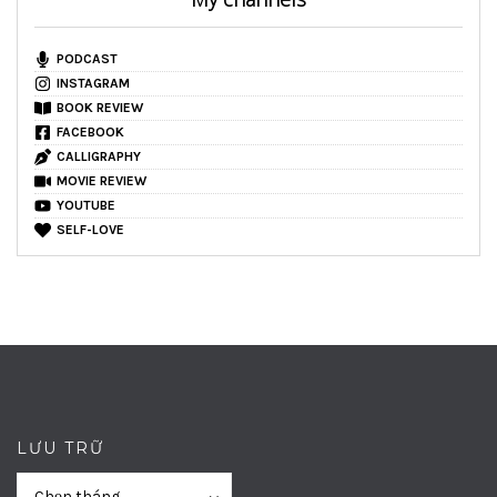
PODCAST
INSTAGRAM
BOOK REVIEW
FACEBOOK
CALLIGRAPHY
MOVIE REVIEW
YOUTUBE
SELF-LOVE
LƯU TRỮ
Lưu
Lưu
Chọn tháng