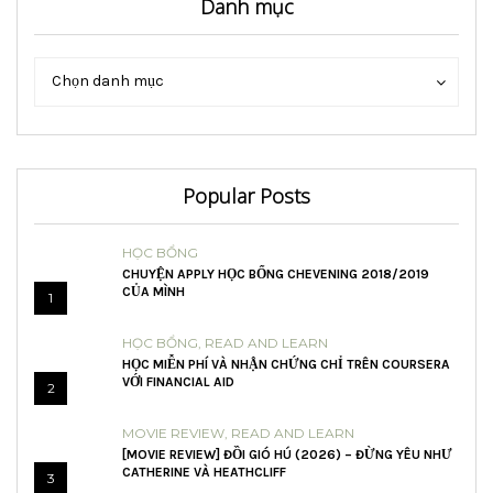
Danh mục
Danh
Danh
Chọn danh mục
mục
mục
Popular Posts
HỌC BỔNG
CHUYỆN APPLY HỌC BỔNG CHEVENING 2018/2019
CỦA MÌNH
1
HỌC BỔNG
,
READ AND LEARN
HỌC MIỄN PHÍ VÀ NHẬN CHỨNG CHỈ TRÊN COURSERA
VỚI FINANCIAL AID
2
MOVIE REVIEW
,
READ AND LEARN
[MOVIE REVIEW] ĐỒI GIÓ HÚ (2026) – ĐỪNG YÊU NHƯ
CATHERINE VÀ HEATHCLIFF
3