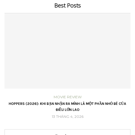
Best Posts
MOVIE REVIEW
 (2026): KHI BẠN NHẬN RA MÌNH LÀ MỘT PHẦN NHỎ BÉ CỦA
LỜI HỨA 
ĐIỀU LỚN LAO
13 THÁNG 4, 2026