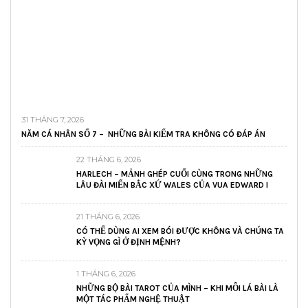
31 THÁNG 7, 2026
NĂM CÁ NHÂN SỐ 7 – NHỮNG BÀI KIỂM TRA KHÔNG CÓ ĐÁP ÁN
22 THÁNG 6, 2026
HARLECH – MẢNH GHÉP CUỐI CÙNG TRONG NHỮNG
LÂU ĐÀI MIẾN BẮC XỨ WALES CỦA VUA EDWARD I
21 THÁNG 6, 2026
CÓ THỂ DÙNG AI XEM BÓI ĐƯỢC KHÔNG VÀ CHÚNG TA
KỲ VỌNG GÌ Ở ĐỊNH MỆNH?
1 THÁNG 6, 2026
NHỮNG BỘ BÀI TAROT CỦA MÌNH – KHI MỖI LÁ BÀI LÀ
MỘT TÁC PHẨM NGHỆ THUẬT