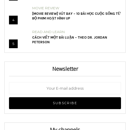
MOVIE REVIEW
[MOVIE REVIEW] VÚT BAY – 10 BÀI HỌC CUỘC SỐNG TỪ
BỘ PHIM HOẠT HÌNH UP
4
READ AND LEARN
CÁCH VIẾT MỘT BÀI LUẬN – THEO DR. JORDAN
PETERSON
5
Newsletter
My channels