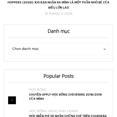
VŨ
HOPPERS (2026): KHI BẠN NHẬN RA MÌNH LÀ MỘT PHẦN NHỎ BÉ CỦA
ĐIỀU LỚN LAO
13 THÁNG 4, 2026
Danh mục
Danh
Danh
Chọn danh mục
mục
mục
Popular Posts
HỌC BỔNG
CHUYỆN APPLY HỌC BỔNG CHEVENING 2018/2019
CỦA MÌNH
1
HỌC BỔNG
,
READ AND LEARN
HỌC MIỄN PHÍ VÀ NHẬN CHỨNG CHỈ TRÊN COURSERA