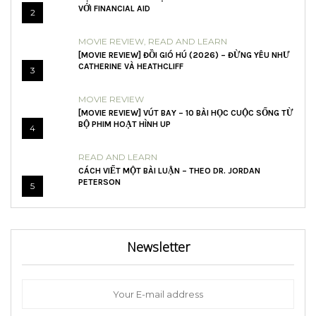
VỚI FINANCIAL AID
2
MOVIE REVIEW
,
READ AND LEARN
[MOVIE REVIEW] ĐỒI GIÓ HÚ (2026) – ĐỪNG YÊU NHƯ
CATHERINE VÀ HEATHCLIFF
3
MOVIE REVIEW
[MOVIE REVIEW] VÚT BAY – 10 BÀI HỌC CUỘC SỐNG TỪ
BỘ PHIM HOẠT HÌNH UP
4
READ AND LEARN
CÁCH VIẾT MỘT BÀI LUẬN – THEO DR. JORDAN
PETERSON
5
Newsletter