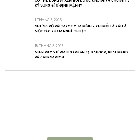
CÓ THỂ DÙNG AI XEM BÓI ĐƯỢC KHÔNG VÀ CHÚNG TA
KỲ VỌNG GÌ Ở ĐỊNH MỆNH?
1 THÁNG 6, 2026
NHỮNG BỘ BÀI TAROT CỦA MÌNH – KHI MỖI LÁ BÀI LÀ
MỘT TÁC PHẨM NGHỆ THUẬT
18 THÁNG 5, 2026
MIỀN BẮC XỨ WALES (PHẦN 3): BANGOR, BEAUMARIS
VÀ CAERNARFON
READ AND LEARN
Inspiring articles
Những bài viết hay tớ lưu lại để cùng đọc