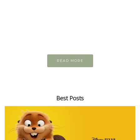
READ AND LEARN
Inspiring articles
Những bài viết hay tớ lưu lại để cùng đọc
READ MORE
Best Posts