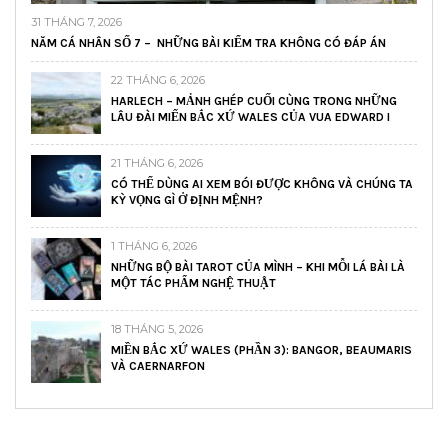
31 THÁNG 7, 2026
NĂM CÁ NHÂN SỐ 7 – NHỮNG BÀI KIỂM TRA KHÔNG CÓ ĐÁP ÁN
22 THÁNG 6, 2026
HARLECH – MẢNH GHÉP CUỐI CÙNG TRONG NHỮNG
LÂU ĐÀI MIẾN BẮC XỨ WALES CỦA VUA EDWARD I
21 THÁNG 6, 2026
CÓ THỂ DÙNG AI XEM BÓI ĐƯỢC KHÔNG VÀ CHÚNG TA
KỲ VỌNG GÌ Ở ĐỊNH MỆNH?
1 THÁNG 6, 2026
NHỮNG BỘ BÀI TAROT CỦA MÌNH – KHI MỖI LÁ BÀI LÀ
MỘT TÁC PHẨM NGHỆ THUẬT
18 THÁNG 5, 2026
MIỀN BẮC XỨ WALES (PHẦN 3): BANGOR, BEAUMARIS
VÀ CAERNARFON