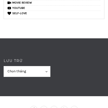
MOVIE REVIEW
YOUTUBE
SELF-LOVE
LƯU TRỮ
Lưu
Lưu
Chọn tháng
trữ
trữ