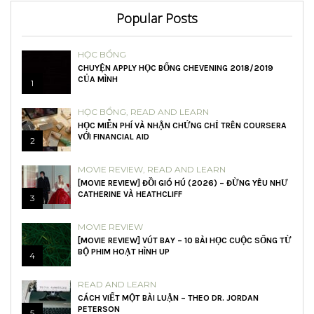
Popular Posts
HỌC BỔNG
CHUYỆN APPLY HỌC BỔNG CHEVENING 2018/2019
CỦA MÌNH
1
HỌC BỔNG
,
READ AND LEARN
HỌC MIỄN PHÍ VÀ NHẬN CHỨNG CHỈ TRÊN COURSERA
VỚI FINANCIAL AID
2
MOVIE REVIEW
,
READ AND LEARN
[MOVIE REVIEW] ĐỒI GIÓ HÚ (2026) – ĐỪNG YÊU NHƯ
CATHERINE VÀ HEATHCLIFF
3
MOVIE REVIEW
[MOVIE REVIEW] VÚT BAY – 10 BÀI HỌC CUỘC SỐNG TỪ
BỘ PHIM HOẠT HÌNH UP
4
READ AND LEARN
CÁCH VIẾT MỘT BÀI LUẬN – THEO DR. JORDAN
PETERSON
5