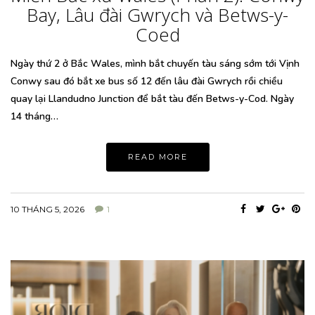
Bay, Lâu đài Gwrych và Betws-y-
Coed
Ngày thứ 2 ở Bắc Wales, mình bắt chuyến tàu sáng sớm tới Vịnh
Conwy sau đó bắt xe bus số 12 đến lâu đài Gwrych rồi chiều
quay lại Llandudno Junction để bắt tàu đến Betws-y-Cod. Ngày
14 tháng…
READ MORE
10 THÁNG 5, 2026
1