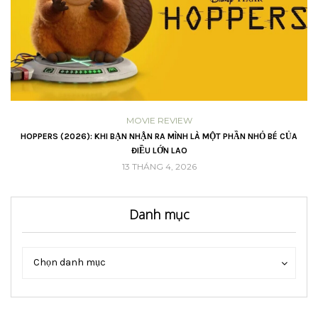
MOVIE REVIEW
VŨ
HOPPERS (2026): KHI BẠN NHẬN RA MÌNH LÀ MỘT PHẦN NHỎ BÉ CỦA
ĐIỀU LỚN LAO
13 THÁNG 4, 2026
Danh mục
Danh
Danh
Chọn danh mục
mục
mục