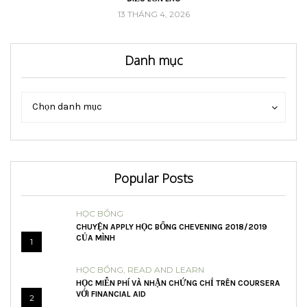
13 THÁNG 4, 2026
Danh mục
Danh
Danh
Chọn danh mục
mục
mục
Popular Posts
HỌC BỔNG
CHUYỆN APPLY HỌC BỔNG CHEVENING 2018/2019
CỦA MÌNH
1
HỌC BỔNG
,
READ AND LEARN
HỌC MIỄN PHÍ VÀ NHẬN CHỨNG CHỈ TRÊN COURSERA
VỚI FINANCIAL AID
2