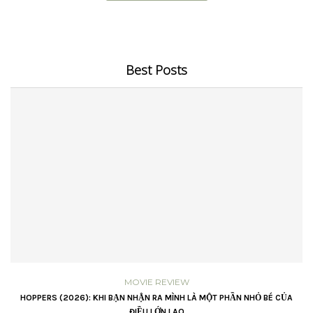
Best Posts
MOVIE REVIEW
VŨ
HOPPERS (2026): KHI BẠN NHẬN RA MÌNH LÀ MỘT PHẦN NHỎ BÉ CỦA
ĐIỀU LỚN LAO