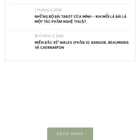
1 THÁNG 6, 2026
NHỮNG BỘ BÀI TAROT CỦA MÌNH – KHI MỖI LÁ BÀI LÀ
MỘT TÁC PHẨM NGHỆ THUẬT
18 THÁNG 5, 2026
MIỀN BẮC XỨ WALES (PHẦN 3): BANGOR, BEAUMARIS
VÀ CAERNARFON
READ AND LEARN
Inspiring articles
Những bài viết hay tớ lưu lại để cùng đọc
READ MORE