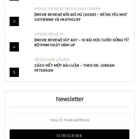
MOVIE REVIEW
,
READ AND LEARN
[MOVIE REVIEW] ĐỒI GIÓ HÚ (2026) – ĐỪNG YÊU NHƯ
CATHERINE VÀ HEATHCLIFF
3
MOVIE REVIEW
[MOVIE REVIEW] VÚT BAY – 10 BÀI HỌC CUỘC SỐNG TỪ
BỘ PHIM HOẠT HÌNH UP
4
READ AND LEARN
CÁCH VIẾT MỘT BÀI LUẬN – THEO DR. JORDAN
PETERSON
5
Newsletter