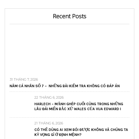
Recent Posts
31 THÁNG 7, 2026
NĂM CÁ NHÂN SỐ 7 – NHỮNG BÀI KIỂM TRA KHÔNG CÓ ĐÁP ÁN
22 THÁNG 6, 2026
HARLECH – MẢNH GHÉP CUỐI CÙNG TRONG NHỮNG
LÂU ĐÀI MIẾN BẮC XỨ WALES CỦA VUA EDWARD I
21 THÁNG 6, 2026
CÓ THỂ DÙNG AI XEM BÓI ĐƯỢC KHÔNG VÀ CHÚNG TA
KỲ VỌNG GÌ Ở ĐỊNH MỆNH?