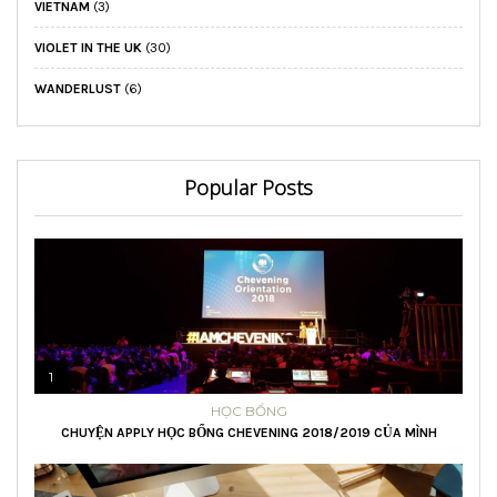
VIETNAM
(3)
VIOLET IN THE UK
(30)
WANDERLUST
(6)
Popular Posts
1
HỌC BỔNG
CHUYỆN APPLY HỌC BỔNG CHEVENING 2018/2019 CỦA MÌNH