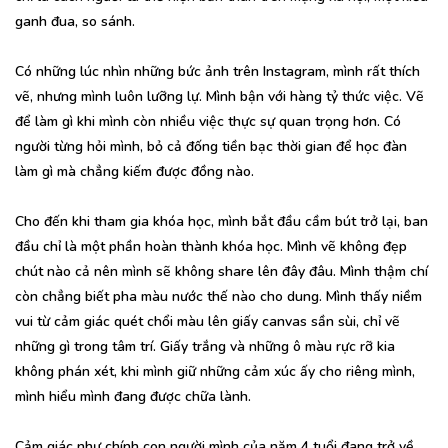
ganh đua, so sánh.
Có những lúc nhìn những bức ảnh trên Instagram, mình rất thích
vẽ, nhưng mình luôn lưỡng lự. Mình bận với hàng tỷ thức việc. Vẽ
để làm gì khi mình còn nhiều việc thực sự quan trọng hơn. Có
người từng hỏi mình, bỏ cả đống tiền bạc thời gian để học đàn
làm gì mà chẳng kiếm được đồng nào.
Cho đến khi tham gia khóa học, mình bắt đầu cầm bút trở lại, ban
đầu chỉ là một phần hoàn thành khóa học. Mình vẽ không đẹp
chút nào cả nên mình sẽ không share lên đây đâu. Mình thậm chí
còn chẳng biết pha màu nước thế nào cho dung. Mình thấy niềm
vui từ cảm giác quét chổi màu lên giấy canvas sần sùi, chỉ vẽ
những gì trong tâm trí. Giấy trắng và những ô màu rực rỡ kia
không phán xét, khi mình giữ những cảm xúc ấy cho riêng mình,
mình hiểu mình đang được chữa lành.
Cảm giác như chính con người mình của năm 4 tuổi đang trở về,