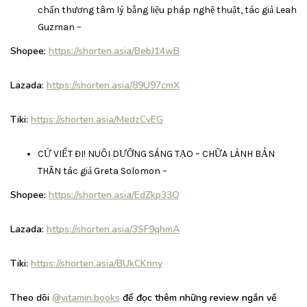
chấn thương tâm lý bằng liệu pháp nghệ thuật, tác giả Leah
Guzman –
Shopee:
https://shorten.asia/BebJ14wB
Lazada:
https://shorten.asia/89U97cmX
Tiki:
https://shorten.asia/MedzCvEG
CỨ VIẾT ĐI! NUÔI DƯỠNG SÁNG TẠO – CHỮA LÀNH BẢN
THÂN tác giả Greta Solomon –
Shopee:
https://shorten.asia/EdZkp33Q
Lazada:
https://shorten.asia/3SF9qhmA
Tiki:
https://shorten.asia/BUkCKnny
Theo dõi
@vitamin.books
để đọc thêm những review ngắn về