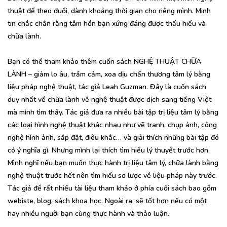
thuật để theo đuổi, dành khoảng thời gian cho riêng mình. Minh
tin chắc chắn rằng tâm hồn bạn xứng đáng được thấu hiểu và
chữa lành.
Bạn có thể tham khảo thêm cuốn sách NGHỆ THUẬT CHỮA
LÀNH – giảm lo âu, trầm cảm, xoa dịu chấn thương tâm lý bằng
liệu pháp nghệ thuật, tác giả Leah Guzman. Đây là cuốn sách
duy nhất về chữa lành về nghệ thuật được dịch sang tiếng Việt
mà mình tìm thấy. Tác giả đưa ra nhiều bài tập trị liệu tâm lý bằng
các loại hình nghệ thuật khác nhau như vẽ tranh, chụp ảnh, công
nghệ hình ảnh, sắp đặt, điêu khắc… và giải thích những bài tập đó
có ý nghĩa gì. Nhưng mình lại thích tìm hiểu lý thuyết trước hơn.
Mình nghĩ nếu bạn muốn thực hành trị liệu tâm lý, chữa lành bằng
nghệ thuật trước hết nên tìm hiểu sơ lược về liệu pháp này trước.
Tác giả để rất nhiều tài liệu tham khảo ở phía cuối sách bao gồm
webiste, blog, sách khoa học. Ngoài ra, sẽ tốt hơn nếu có một
hay nhiều người bạn cùng thực hành và thảo luận.