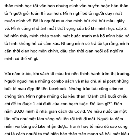
thân mình học tốt văn hơn nhưng mình vẫn huyễn hoặc bản thân
là “người giỏi toán thì oai hơn. Mình nghĩ bố là người duy nhất
muốn mình vẽ. Bố là người mua cho mình bút chì, bút màu, giấy
vẽ. Mình cũng nhớ ánh mắt thất vọng của bố khi mình học cấp 2,
bố nhìn thấy mình chép tranh, một bước tranh mà bố mình bảo nó
là hình không hề có cảm xúc. Nhưng mình sẽ trả lời lại rằng, mình
cần thời gian học môn chính, đâu còn thời gian ngồi để nghĩ ra
mình có thể vẽ gì.
Vài năm trước, khi sách tô màu trở nên thình hành trên thị trường.
Người người mua những combo sách và màu chì, ai ai post những
bức tô màu đẹp đẽ lên facebook. Nhưng trào lưu cũng sớm nở
chóng tàn. Mình nghe những câu kêu than “Dành chả buổi chiều
chỉ để to được 1 cái đuôi của con bạch tuộc. Để làm gì?”. Đến
năm 2020, mình ở nhà, giãn cách do Covid. Vẽ màu nước lại một
lần nữa như một làm sóng nổi lên rồi trôi đi mất. Người ta đếm
niềm vui bằng số Like nhận được. Tranh hay tô màu dù sao cũng
chỉ là cách người ta thể hiện bản thân trên mạng xã hội, một kiểu