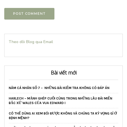
Theo dõi Blog qua Email
Bài viết mới
NĂM CÁ NHÂN SỐ 7 – NHỮNG BÀI KIỂM TRA KHÔNG CÓ ĐÁP ÁN
HARLECH – MẢNH GHÉP CUỐI CÙNG TRONG NHỮNG LÂU ĐÀI MIẾN
BẮC XỨ WALES CỦA VUA EDWARD I
CÓ THỂ DÙNG AI XEM BÓI ĐƯỢC KHÔNG VÀ CHÚNG TA KỲ VỌNG GÌ Ở
ĐỊNH MỆNH?