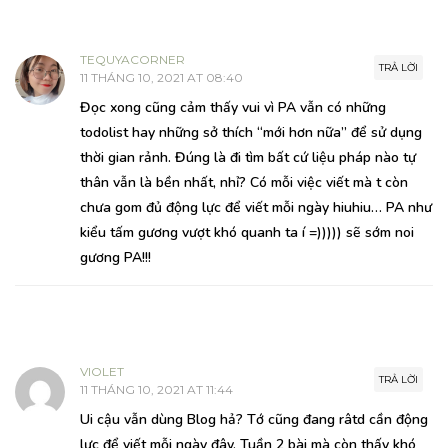
TEQUYACORNER
TRẢ LỜI
11 THÁNG 10, 2021 AT 08:40
Đọc xong cũng cảm thấy vui vì PA vẫn có những
todolist hay những sở thích “mới hơn nữa” để sử dụng
thời gian rảnh. Đúng là đi tìm bất cứ liệu pháp nào tự
thân vẫn là bền nhất, nhỉ? Có mỗi việc viết mà t còn
chưa gom đủ động lực để viết mỗi ngày hiuhiu… PA như
kiểu tấm gương vượt khó quanh ta í =))))) sẽ sớm noi
gương PA!!!
VIOLET
TRẢ LỜI
11 THÁNG 10, 2021 AT 11:44
Ui cậu vẫn dùng Blog hả? Tớ cũng đang râtd cần động
lực để viết mỗi ngày đây. Tuần 2 bài mà còn thấy khó