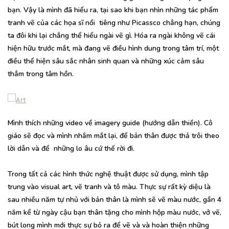
bạn. Vậy là mình đã hiểu ra, tại sao khi bạn nhìn những tác phẩm
tranh vẽ của các họa sĩ nổi tiêng như Picassco chẳng hạn, chúng
ta đôi khi lại chẳng thể hiểu ngài vẽ gì. Hóa ra ngài không vẽ cái
hiện hữu trước mắt, mà đang vẽ điều hình dung trong tâm trí, một
điều thể hiện sâu sắc nhân sinh quan và những xúc cảm sâu
thẳm trong tâm hồn.
Mình thích những video về imagery guide (hướng dẫn thiền). Cô
giáo sẽ đọc và mình nhắm mắt lại, để bản thân được thả trôi theo
lời dẫn và để những lo âu cứ thế rời đi.
Trong tất cả các hình thức nghệ thuật được sử dụng, mình tập
trung vào visual art, vẽ tranh và tô màu. Thực sự rất kỳ diệu là
sau nhiều năm tự nhủ với bản thân là mình sẽ vẽ màu nước, gần 4
năm kể từ ngày cậu bạn thân tặng cho mình hộp màu nước, vở vẽ,
bút long mình mới thực sự bỏ ra để vẽ và và hoàn thiện những