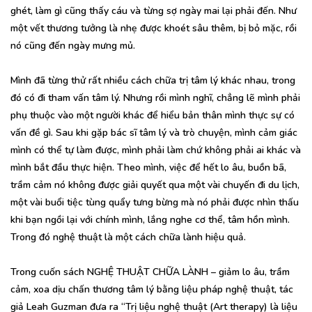
ghét, làm gì cũng thấy cáu và từng sợ ngày mai lại phải đến. Như
một vết thương tưởng là nhẹ được khoét sâu thêm, bị bỏ mặc, rồi
nó cũng đến ngày mưng mủ.
Mình đã từng thử rất nhiều cách chữa trị tâm lý khác nhau, trong
đó có đi tham vấn tâm lý. Nhưng rồi mình nghĩ, chẳng lẽ mình phải
phụ thuộc vào một người khác để hiểu bản thân mình thực sự có
vấn đề gì. Sau khi gặp bác sĩ tâm lý và trò chuyện, mình cảm giác
mình có thể tự làm được, mình phải làm chứ không phải ai khác và
mình bắt đầu thực hiện. Theo mình, việc để hết lo âu, buồn bã,
trầm cảm nó không được giải quyết qua một vài chuyến đi du lịch,
một vài buổi tiệc tùng quẩy tưng bừng mà nó phải được nhìn thấu
khi bạn ngồi lại với chính mình, lắng nghe cơ thể, tâm hồn mình.
Trong đó nghệ thuật là một cách chữa lành hiệu quả.
Trong cuốn sách NGHỆ THUẬT CHỮA LÀNH – giảm lo âu, trầm
cảm, xoa dịu chấn thương tâm lý bằng liệu pháp nghệ thuật, tác
giả Leah Guzman đưa ra “Trị liệu nghệ thuật (Art therapy) là liệu