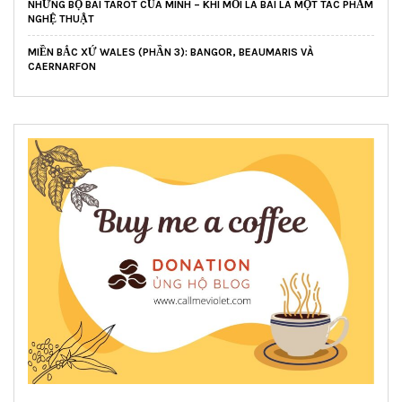
NHỮNG BỘ BÀI TAROT CỦA MÌNH – KHI MỖI LÁ BÀI LÀ MỘT TÁC PHẨM
NGHỆ THUẬT
MIỀN BẮC XỨ WALES (PHẦN 3): BANGOR, BEAUMARIS VÀ
CAERNARFON