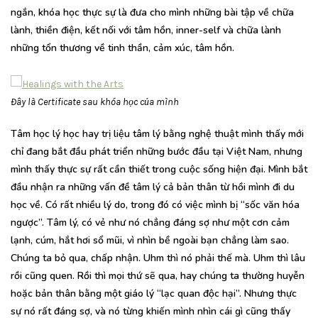
ngắn, khóa học thực sự là đưa cho mình những bài tập về chữa
lành, thiền điện, kết nối với tâm hồn, inner-self và chữa lành
những tổn thương về tinh thần, cảm xúc, tâm hồn.
Đây là Certificate sau khóa học của mình
Tâm học lý học hay trị liệu tâm lý bằng nghệ thuật mình thấy mới
chỉ đang bắt đầu phát triển những bước đầu tại Việt Nam, nhưng
mình thấy thực sự rất cần thiết trong cuộc sống hiện đại. Mình bắt
đầu nhận ra những vấn đề tâm lý cả bản thân từ hồi mình đi du
học về. Có rất nhiều lý do, trong đó có việc mình bị “sốc văn hóa
ngược”. Tâm lý, có vẻ như nó chẳng đáng sợ như một cơn cảm
lạnh, cúm, hắt hơi sổ mũi, vì nhìn bề ngoài bạn chẳng làm sao.
Chúng ta bỏ qua, chấp nhận. Uhm thì nó phải thế mà. Uhm thì lâu
rồi cũng quen. Rồi thì mọi thứ sẽ qua, hay chúng ta thường huyễn
hoặc bản thân bằng một giáo lý “lạc quan độc hại”. Nhưng thực
sự nó rất đáng sợ, và nó từng khiến mình nhìn cái gì cũng thấy