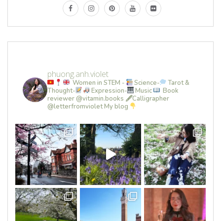
phuong.anh.violet
Women in STEM -
Science-
Tarot &
Thought-
Expression-
Music
Book
reviewer @vitamin.books
🖋Calligrapher
@letterfromviolet
My blog