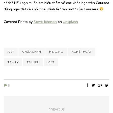
sách? Nếu bạn muốn tìm hiểu thêm về các khóa học trên Coursea
đừng ngại đặt câu hỏi nhé, mình là “fan ruột” của Coursera
Covered Photo by
Steve Johnson
on
Unsplash
ART
CHỮA LÀNH
HEALING
NGHỆ THUẬT
TÂM LÝ
TRỊ LIỆU
VIẾT
5
PREVIOUS