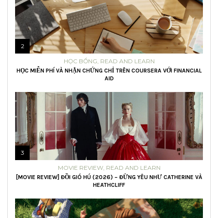
2
HỌC BỔNG
,
READ AND LEARN
HỌC MIỄN PHÍ VÀ NHẬN CHỨNG CHỈ TRÊN COURSERA VỚI FINANCIAL
AID
3
MOVIE REVIEW
,
READ AND LEARN
[MOVIE REVIEW] ĐỒI GIÓ HÚ (2026) – ĐỪNG YÊU NHƯ CATHERINE VÀ
HEATHCLIFF