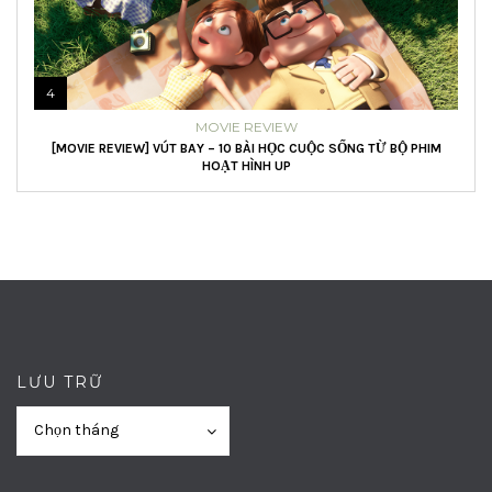
4
MOVIE REVIEW
[MOVIE REVIEW] VÚT BAY – 10 BÀI HỌC CUỘC SỐNG TỪ BỘ PHIM
HOẠT HÌNH UP
LƯU TRỮ
Lưu
Lưu
Chọn tháng
trữ
trữ