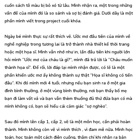
cuốn sách tô màu bị bỏ xó từ lâu. Mình nhận ra, một trong những
vấn đề của mình đó là so sánh và sợ bị đánh giá. Dưới dây là một
phần mình viết trong project cuối khóa.
Ngày bé mình thực sự rất thích vẽ. Ước mơ đầu tiên của mình về
nghề nghiệp trong tương lai là trở thành nhà thiết kế thời trang
hoặc một họa sĩ. Mình vẫn nhớ như in, lần đầu tiên khi người lớn
hỏi mình “Ước mơ của cháu là gì?”, mình đã trả lời là “Cháu muốn
thành họa sĩ”. Để rồi, lời đáp lại mình nhận được, có lẽ là một
phần khiến ước mơ ấy không thành sự thật “Họa sĩ không có tiền
đâu”. Khi đó mình mới 4 tuổi, nhưng nếu bạn sinh ra ở một gia
đình bình thường, ở một vùng bình thường, nơi bạn thấy bố mẹ
bạn đi làm vất vả và bạn vẫn thèm thuồng đủ thứ đứa bạn có mà
mình không có, bạn sẽ hiểu cái cảm giác “sợ nghèo”.
Sau đó mình lên cấp 1, cấp 2, vẽ là một môn học, cần phải hoàn
thành. Mình không còn vẽ vì mình thích , vì đam mê nữa. Mình học
toán, học toán một cách điên cuồng, thậm chí khi nhận ra bản