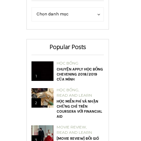
Danh
Danh
Chọn danh mục
mục
mục
Popular Posts
HỌC BỔNG
CHUYỆN APPLY HỌC BỔNG
CHEVENING 2018/2019
1
CỦA MÌNH
HỌC BỔNG
,
READ AND LEARN
HỌC MIỄN PHÍ VÀ NHẬN
2
CHỨNG CHỈ TRÊN
COURSERA VỚI FINANCIAL
AID
MOVIE REVIEW
,
READ AND LEARN
[MOVIE REVIEW] ĐỒI GIÓ
3