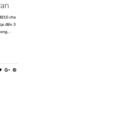
wan
 8/10 cho
lại đến 3
trong…