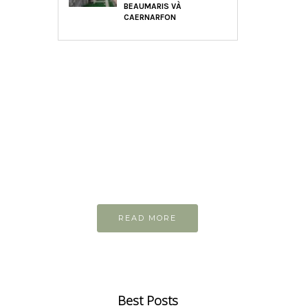
BEAUMARIS VÀ
CAERNARFON
READ AND LEARN
Inspiring articles
Những bài viết hay tớ lưu lại để
cùng đọc
READ MORE
Best Posts