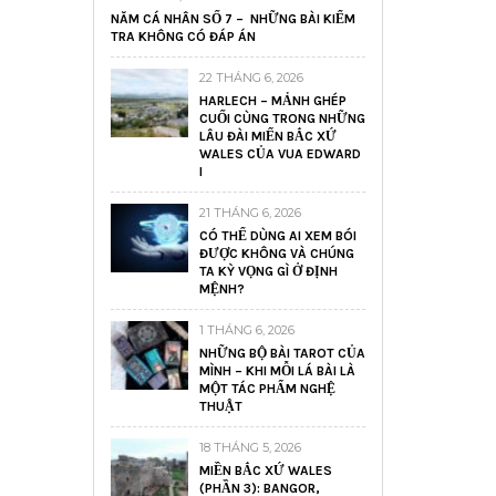
NĂM CÁ NHÂN SỐ 7 – NHỮNG BÀI KIỂM
TRA KHÔNG CÓ ĐÁP ÁN
22 THÁNG 6, 2026
HARLECH – MẢNH GHÉP
CUỐI CÙNG TRONG NHỮNG
LÂU ĐÀI MIẾN BẮC XỨ
WALES CỦA VUA EDWARD
I
21 THÁNG 6, 2026
CÓ THỂ DÙNG AI XEM BÓI
ĐƯỢC KHÔNG VÀ CHÚNG
TA KỲ VỌNG GÌ Ở ĐỊNH
MỆNH?
1 THÁNG 6, 2026
NHỮNG BỘ BÀI TAROT CỦA
MÌNH – KHI MỖI LÁ BÀI LÀ
MỘT TÁC PHẨM NGHỆ
THUẬT
18 THÁNG 5, 2026
MIỀN BẮC XỨ WALES
(PHẦN 3): BANGOR,