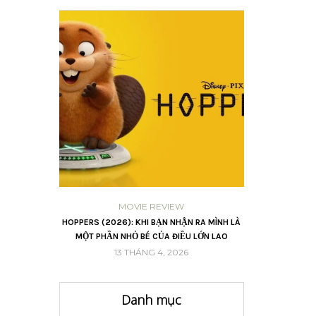
OWING
MOVIE REVIEW
CH – 2 HÀO ÂM
HOPPERS (2026): KHI BẠN NHẬN RA MÌNH LÀ
LỜI HỨA CHO NĂ
VŨ TRỤ
MỘT PHẦN NHỎ BÉ CỦA ĐIỀU LỚN LAO
TI
6
13 THÁNG 4, 2026
16 
Danh mục