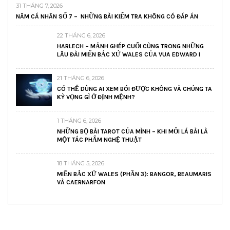
31 THÁNG 7, 2026
NĂM CÁ NHÂN SỐ 7 – NHỮNG BÀI KIỂM TRA KHÔNG CÓ ĐÁP ÁN
22 THÁNG 6, 2026
HARLECH – MẢNH GHÉP CUỐI CÙNG TRONG NHỮNG
LÂU ĐÀI MIẾN BẮC XỨ WALES CỦA VUA EDWARD I
21 THÁNG 6, 2026
CÓ THỂ DÙNG AI XEM BÓI ĐƯỢC KHÔNG VÀ CHÚNG TA
KỲ VỌNG GÌ Ở ĐỊNH MỆNH?
1 THÁNG 6, 2026
NHỮNG BỘ BÀI TAROT CỦA MÌNH – KHI MỖI LÁ BÀI LÀ
MỘT TÁC PHẨM NGHỆ THUẬT
18 THÁNG 5, 2026
MIỀN BẮC XỨ WALES (PHẦN 3): BANGOR, BEAUMARIS
VÀ CAERNARFON