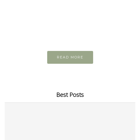
READ AND LEARN
Inspiring articles
Những bài viết hay tớ lưu lại để cùng đọc
READ MORE
Best Posts