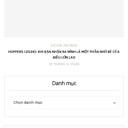
MOVIE REVIEW
VŨ
HOPPERS (2026): KHI BẠN NHẬN RA MÌNH LÀ MỘT PHẦN NHỎ BÉ CỦA
ĐIỀU LỚN LAO
13 THÁNG 4, 2026
Danh mục
Danh
Danh
Chọn danh mục
mục
mục