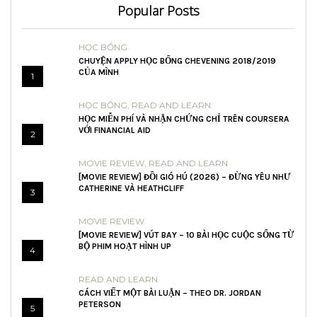
Popular Posts
HỌC BỔNG
CHUYỆN APPLY HỌC BỔNG CHEVENING 2018/2019
CỦA MÌNH
1
HỌC BỔNG
,
READ AND LEARN
HỌC MIỄN PHÍ VÀ NHẬN CHỨNG CHỈ TRÊN COURSERA
VỚI FINANCIAL AID
2
MOVIE REVIEW
,
READ AND LEARN
[MOVIE REVIEW] ĐỒI GIÓ HÚ (2026) – ĐỪNG YÊU NHƯ
CATHERINE VÀ HEATHCLIFF
3
MOVIE REVIEW
[MOVIE REVIEW] VÚT BAY – 10 BÀI HỌC CUỘC SỐNG TỪ
BỘ PHIM HOẠT HÌNH UP
4
READ AND LEARN
CÁCH VIẾT MỘT BÀI LUẬN – THEO DR. JORDAN
PETERSON
5