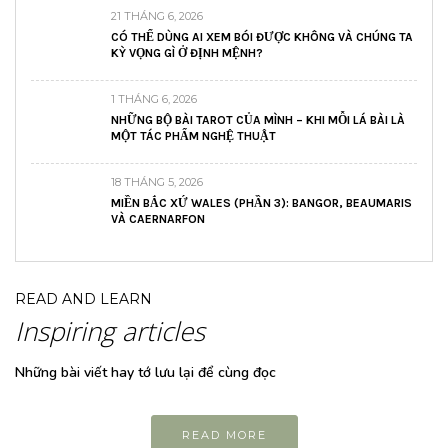
21 THÁNG 6, 2026
CÓ THỂ DÙNG AI XEM BÓI ĐƯỢC KHÔNG VÀ CHÚNG TA
KỲ VỌNG GÌ Ở ĐỊNH MỆNH?
1 THÁNG 6, 2026
NHỮNG BỘ BÀI TAROT CỦA MÌNH – KHI MỖI LÁ BÀI LÀ
MỘT TÁC PHẨM NGHỆ THUẬT
18 THÁNG 5, 2026
MIỀN BẮC XỨ WALES (PHẦN 3): BANGOR, BEAUMARIS
VÀ CAERNARFON
READ AND LEARN
Inspiring articles
Những bài viết hay tớ lưu lại để cùng đọc
READ MORE