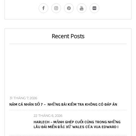
Recent Posts
31 THÁNG 7, 2026
NĂM CÁ NHÂN SỐ 7 – NHỮNG BÀI KIỂM TRA KHÔNG CÓ ĐÁP ÁN
22 THÁNG 6, 2026
HARLECH – MẢNH GHÉP CUỐI CÙNG TRONG NHỮNG
LÂU ĐÀI MIẾN BẮC XỨ WALES CỦA VUA EDWARD I