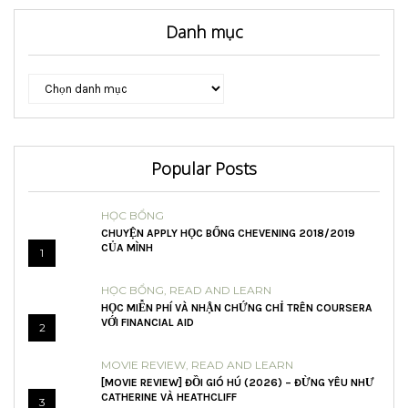
Danh mục
Danh
mục
Popular Posts
HỌC BỔNG
CHUYỆN APPLY HỌC BỔNG CHEVENING 2018/2019
CỦA MÌNH
1
HỌC BỔNG
,
READ AND LEARN
HỌC MIỄN PHÍ VÀ NHẬN CHỨNG CHỈ TRÊN COURSERA
VỚI FINANCIAL AID
2
MOVIE REVIEW
,
READ AND LEARN
[MOVIE REVIEW] ĐỒI GIÓ HÚ (2026) – ĐỪNG YÊU NHƯ
CATHERINE VÀ HEATHCLIFF
3