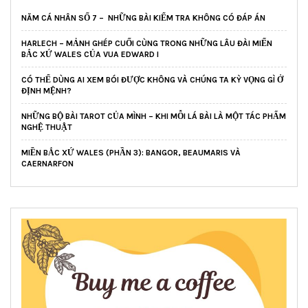
NĂM CÁ NHÂN SỐ 7 – NHỮNG BÀI KIỂM TRA KHÔNG CÓ ĐÁP ÁN
HARLECH – MẢNH GHÉP CUỐI CÙNG TRONG NHỮNG LÂU ĐÀI MIẾN
BẮC XỨ WALES CỦA VUA EDWARD I
CÓ THỂ DÙNG AI XEM BÓI ĐƯỢC KHÔNG VÀ CHÚNG TA KỲ VỌNG GÌ Ở
ĐỊNH MỆNH?
NHỮNG BỘ BÀI TAROT CỦA MÌNH – KHI MỖI LÁ BÀI LÀ MỘT TÁC PHẨM
NGHỆ THUẬT
MIỀN BẮC XỨ WALES (PHẦN 3): BANGOR, BEAUMARIS VÀ
CAERNARFON