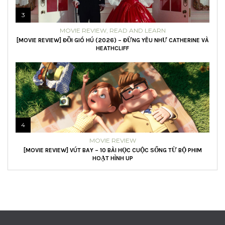
3
MOVIE REVIEW
,
READ AND LEARN
[MOVIE REVIEW] ĐỒI GIÓ HÚ (2026) – ĐỪNG YÊU NHƯ CATHERINE VÀ
HEATHCLIFF
4
MOVIE REVIEW
[MOVIE REVIEW] VÚT BAY – 10 BÀI HỌC CUỘC SỐNG TỪ BỘ PHIM
HOẠT HÌNH UP