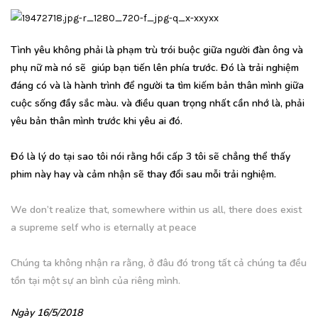
Tình yêu không phải là phạm trù trói buộc giữa người đàn ông và
phụ nữ mà nó sẽ giúp bạn tiến lên phía trước. Đó là trải nghiệm
đáng có và là hành trình để người ta tìm kiếm bản thân mình giữa
cuộc sống đầy sắc màu. và điều quan trọng nhất cần nhớ là, phải
yêu bản thân mình trước khi yêu ai đó.
Đó là lý do tại sao tôi nói rằng hồi cấp 3 tôi sẽ chẳng thể thấy
phim này hay và cảm nhận sẽ thay đổi sau mỗi trải nghiệm.
We don’t realize that, somewhere within us all, there does exist
a supreme self who is eternally at peace
Chúng ta không nhận ra rằng, ở đâu đó trong tất cả chúng ta đều
tồn tại một sự an bình của riêng mình.
Ngày 16/5/2018