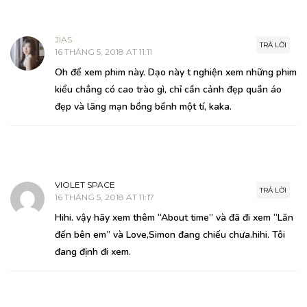
JIAS
TRẢ LỜI
16 THÁNG 5, 2018 AT 11:11
Oh để xem phim này. Dạo này t nghiện xem những phim
kiểu chẳng có cao trào gì, chỉ cần cảnh đẹp quần áo
đẹp và lãng mạn bồng bềnh một tí, kaka.
VIOLET SPACE
TRẢ LỜI
16 THÁNG 5, 2018 AT 11:17
Hihi. vậy hãy xem thêm “About time” và đã đi xem “Lăn
đến bên em” và Love,Simon đang chiếu chưa.hihi. Tôi
đang định đi xem.