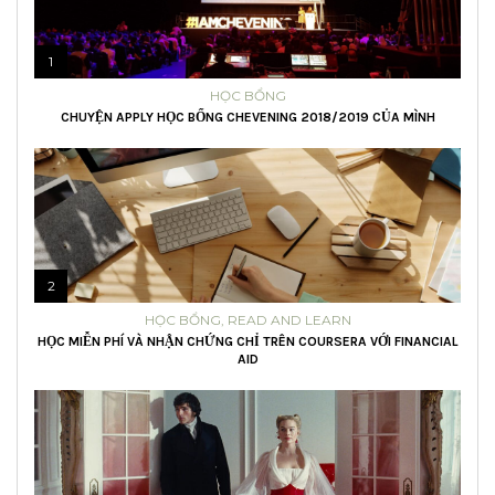
1
HỌC BỔNG
CHUYỆN APPLY HỌC BỔNG CHEVENING 2018/2019 CỦA MÌNH
2
HỌC BỔNG
,
READ AND LEARN
HỌC MIỄN PHÍ VÀ NHẬN CHỨNG CHỈ TRÊN COURSERA VỚI FINANCIAL
AID