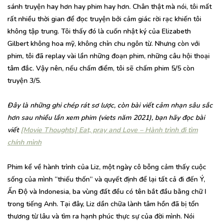
sánh truyện hay hơn hay phim hay hơn. Chân thật mà nói, tôi mất
rất nhiều thời gian để đọc truyện bởi cảm giác rời rạc khiến tôi
không tập trung. Tôi thấy đó là cuốn nhật ký của Elizabeth
Gilbert không hoa mỹ, không chỉn chu ngôn từ. Nhưng còn với
phim, tôi đã replay vài lần những đoạn phim, những câu hội thoại
tâm đắc. Vậy nên, nếu chấm điểm, tôi sẽ chấm phim 5/5 còn
truyện 3/5.
Đây là những ghi chép rát sơ lược, còn bài viết cảm nhạn sâu sắc
hơn sau nhiều lần xem phim (viets năm 2021), bạn hãy đọc bài
viết
[Movie Thoughts] Eat, pray and Love – Hành trình đi tìm
chính mình
Phim kể về hành trình của Liz, một ngày cô bỗng cảm thấy cuộc
sống của mình “thiếu thốn” và quyết định để lại tất cả đi đến Ý,
Ấn Độ và Indonesia, ba vùng đất đều có tên bắt đầu bằng chữ I
trong tiếng Anh. Tại đây, Liz dần chữa lành tâm hồn đã bị tổn
thương từ lâu và tìm ra hạnh phúc thực sự của đời mình. Nói