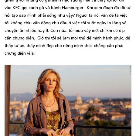
ghen tị với những cô gái mình hạc sương mai và thấy tội lỗi khi
vào KFC gọi cánh gà và bánh Hamburger. Khi xem đoạn đó tôi tự
hỏi tạo sao mình phải sống như vậy? Người ta nói vấn đề là việc
tôi không chịu vận động chứ đâu ở việc tôi suốt ngày lo lắng về
chuyện ăn nhiều hay ít. Còn nữa, tôi mua váy mới chỉ khi có dịp
cần chưng diện. Giờ thì tôi sẽ làm mọi thứ để mình hành phúc, để
thấy tự tin, thấy mình đẹp cho riêng mình thôi, chẳng cần phải
chưng diện vì ai.