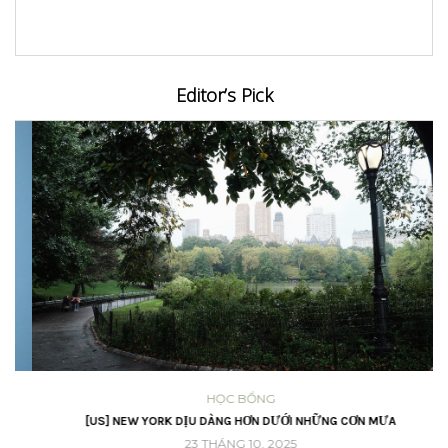
Editor’s Pick
HỌC BỔNG
[US] NEW YORK DỊU DÀNG HƠN DƯỚI NHỮNG CƠN MƯA
23 THÁNG 10, 2025