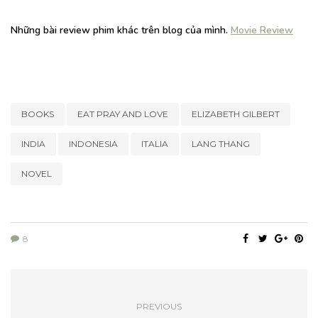
Những bài review phim khác trên blog của mình.
Movie Review
BOOKS
EAT PRAY AND LOVE
ELIZABETH GILBERT
INDIA
INDONESIA
ITALIA
LANG THANG
NOVEL
8
PREVIOUS