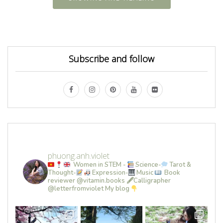
Subscribe and follow
phuong.anh.violet
Women in STEM -
Science-
Tarot &
Thought-
Expression-
Music
Book
reviewer @vitamin.books
🖋Calligrapher
@letterfromviolet
My blog