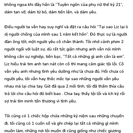
không ngoa khi đây hẳn là “Tuyên ngôn của phụ nữ thế kỷ 21”,
dám tan vỡ, dám từ bỏ, dám tiến lên, và dám yêu.
Điều người ta vẫn hay suy nghĩ và đặt ra câu hỏi “Tại sao Liz lại li
dị người chống của mình sau 1 năm kết hôn”. Đó thực sự là người
đàn ông tốt, một người yêu cô chân thành. Tôi nhớ cảnh phim 2
người ngồi với luật sư, dù rất tức giận nhưng anh vẫn nói mình
không cần sự nghiệp, tiền bạc, “Tất cả những gì anh cần là em”.
Liz hiểu trái tim anh tan nát còn cô thì mang cảm giác tội lỗi. Cô
vẫn yêu anh nhưng tình yêu dường như là chưa đủ. Hồi chưa có
người yêu, tôi vẫn hay thắc mắc tại sao những người vẫn yêu
nhau mà lại chia tay. Giờ đã qua 2 mối tình, tôi đã thấm thía câu
trả lời cho câu hỏi đó biết bao . Chia tay, thấy tội lỗi và ích kỷ rồi
sợ trái tìm minh tổn thương vì tình yêu.
Tôi cũng có 1 chiếc hộp chứa những kỷ niệm sau những chuyến
đi, tôi cũng có 1 cuốn sổ và ghi chép lại tất cả những gì mình
muốn làm, những nơi tôi muốn đi cũng giống như chiếc giương