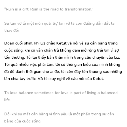
“Ruin is a gift. Ruin is the road to transformation.”
Sự tan vỡ là một món quà. Sự tan vỡ là con đường dẫn dắt ta
thay đổi.
Đoạn cuối phim, khi Liz chào Ketut và nói về sự cân bằng trong
cuộc sống, khi cô vẫn chần trừ không dám mở rộng trái tim vì sợ
tổn thương. Tôi lại thấy bản thân mình trong câu chuyện của Liz.
Tôi quá nhiều việc phải làm, tôi sợ thời gian biểu của mình không
đủ để dành thời gian cho ai đó, tôi còn đầy tổn thương sau những
lần chia tay trước. Và tôi suy nghĩ về câu nói của Ketut.
To lose balance sometimes for love is part of living a balanced
life.
Đôi khi sự mất cân bằng vì tình yêu là một phần trong sự cân
bằng của cuộc sống.