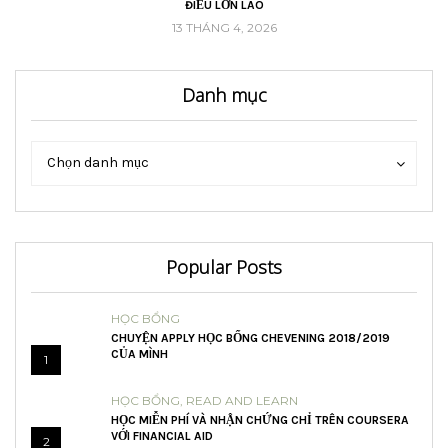
ĐIỀU LỚN LAO
13 THÁNG 4, 2026
Danh mục
Danh
Danh
Chọn danh mục
mục
mục
Popular Posts
HỌC BỔNG
CHUYỆN APPLY HỌC BỔNG CHEVENING 2018/2019
CỦA MÌNH
1
HỌC BỔNG
,
READ AND LEARN
HỌC MIỄN PHÍ VÀ NHẬN CHỨNG CHỈ TRÊN COURSERA
VỚI FINANCIAL AID
2