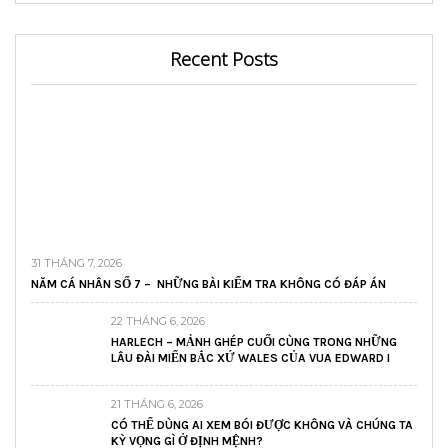
Recent Posts
31 THÁNG 7, 2026
NĂM CÁ NHÂN SỐ 7 – NHỮNG BÀI KIỂM TRA KHÔNG CÓ ĐÁP ÁN
22 THÁNG 6, 2026
HARLECH – MẢNH GHÉP CUỐI CÙNG TRONG NHỮNG
LÂU ĐÀI MIẾN BẮC XỨ WALES CỦA VUA EDWARD I
21 THÁNG 6, 2026
CÓ THỂ DÙNG AI XEM BÓI ĐƯỢC KHÔNG VÀ CHÚNG TA
KỲ VỌNG GÌ Ở ĐỊNH MỆNH?