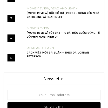
MOVIE REVIEW
,
READ AND LEARN
[MOVIE REVIEW] ĐỒI GIÓ HÚ (2026) – ĐỪNG YÊU NHƯ
CATHERINE VÀ HEATHCLIFF
3
MOVIE REVIEW
[MOVIE REVIEW] VÚT BAY – 10 BÀI HỌC CUỘC SỐNG TỪ
BỘ PHIM HOẠT HÌNH UP
4
READ AND LEARN
CÁCH VIẾT MỘT BÀI LUẬN – THEO DR. JORDAN
PETERSON
5
Newsletter