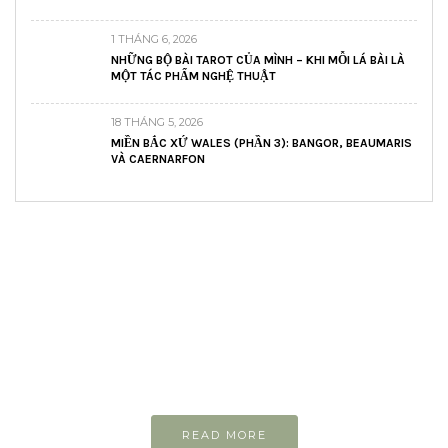
1 THÁNG 6, 2026
NHỮNG BỘ BÀI TAROT CỦA MÌNH – KHI MỖI LÁ BÀI LÀ
MỘT TÁC PHẨM NGHỆ THUẬT
18 THÁNG 5, 2026
MIỀN BẮC XỨ WALES (PHẦN 3): BANGOR, BEAUMARIS
VÀ CAERNARFON
READ AND LEARN
Inspiring articles
Những bài viết hay tớ lưu lại để cùng đọc
READ MORE