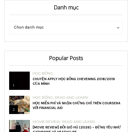
Danh mục
Danh
Danh
Chọn danh mục
mục
mục
Popular Posts
HỌC BỔNG
CHUYỆN APPLY HỌC BỔNG CHEVENING 2018/2019
CỦA MÌNH
1
HỌC BỔNG
,
READ AND LEARN
HỌC MIỄN PHÍ VÀ NHẬN CHỨNG CHỈ TRÊN COURSERA
VỚI FINANCIAL AID
2
MOVIE REVIEW
,
READ AND LEARN
[MOVIE REVIEW] ĐỒI GIÓ HÚ (2026) – ĐỪNG YÊU NHƯ