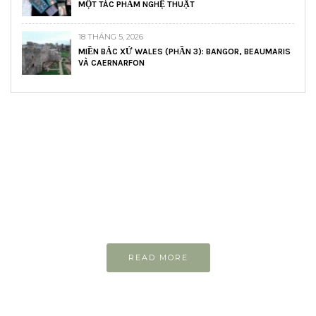
MỘT TÁC PHẨM NGHỆ THUẬT
18 THÁNG 5, 2026
MIỀN BẮC XỨ WALES (PHẦN 3): BANGOR, BEAUMARIS
VÀ CAERNARFON
READ AND LEARN
Inspiring articles
Những bài viết hay tớ lưu lại để cùng đọc
READ MORE