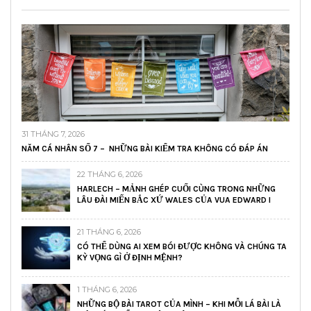
31 THÁNG 7, 2026
NĂM CÁ NHÂN SỐ 7 – NHỮNG BÀI KIỂM TRA KHÔNG CÓ ĐÁP ÁN
22 THÁNG 6, 2026
HARLECH – MẢNH GHÉP CUỐI CÙNG TRONG NHỮNG
LÂU ĐÀI MIẾN BẮC XỨ WALES CỦA VUA EDWARD I
21 THÁNG 6, 2026
CÓ THỂ DÙNG AI XEM BÓI ĐƯỢC KHÔNG VÀ CHÚNG TA
KỲ VỌNG GÌ Ở ĐỊNH MỆNH?
1 THÁNG 6, 2026
NHỮNG BỘ BÀI TAROT CỦA MÌNH – KHI MỖI LÁ BÀI LÀ