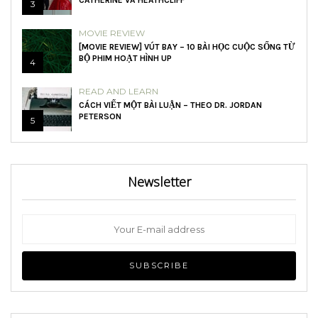
CATHERINE VÀ HEATHCLIFF
3
MOVIE REVIEW
[MOVIE REVIEW] VÚT BAY – 10 BÀI HỌC CUỘC SỐNG TỪ
BỘ PHIM HOẠT HÌNH UP
4
READ AND LEARN
CÁCH VIẾT MỘT BÀI LUẬN – THEO DR. JORDAN
PETERSON
5
Newsletter