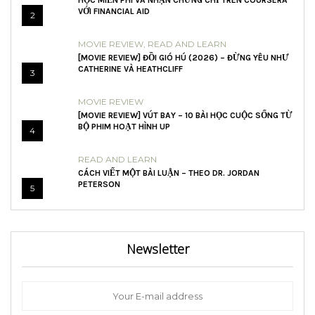
HỌC MIỄN PHÍ VÀ NHẬN CHỨNG CHỈ TRÊN COURSERA
VỚI FINANCIAL AID
2
MOVIE REVIEW
,
READ AND LEARN
[MOVIE REVIEW] ĐỒI GIÓ HÚ (2026) – ĐỪNG YÊU NHƯ
CATHERINE VÀ HEATHCLIFF
3
MOVIE REVIEW
[MOVIE REVIEW] VÚT BAY – 10 BÀI HỌC CUỘC SỐNG TỪ
BỘ PHIM HOẠT HÌNH UP
4
READ AND LEARN
CÁCH VIẾT MỘT BÀI LUẬN – THEO DR. JORDAN
PETERSON
5
Newsletter