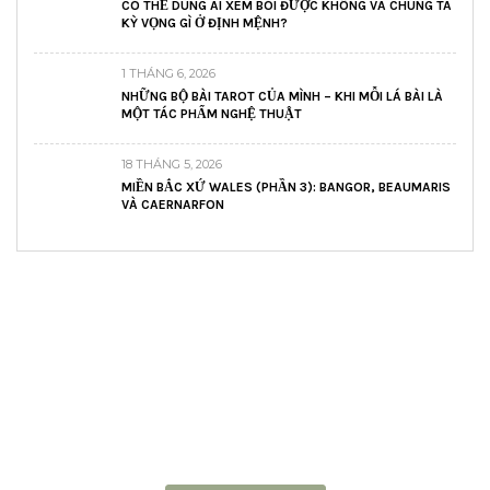
CÓ THỂ DÙNG AI XEM BÓI ĐƯỢC KHÔNG VÀ CHÚNG TA
KỲ VỌNG GÌ Ở ĐỊNH MỆNH?
1 THÁNG 6, 2026
NHỮNG BỘ BÀI TAROT CỦA MÌNH – KHI MỖI LÁ BÀI LÀ
MỘT TÁC PHẨM NGHỆ THUẬT
18 THÁNG 5, 2026
MIỀN BẮC XỨ WALES (PHẦN 3): BANGOR, BEAUMARIS
VÀ CAERNARFON
READ AND LEARN
Inspiring articles
Những bài viết hay tớ lưu lại để cùng đọc