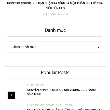
VŨ
HOPPERS (2026): KHI BẠN NHẬN RA MÌNH LÀ MỘT PHẦN NHỎ BÉ CỦA
ĐIỀU LỚN LAO
13 THÁNG 4, 2026
Danh mục
Danh
Danh
Chọn danh mục
mục
mục
Popular Posts
HỌC BỔNG
CHUYỆN APPLY HỌC BỔNG CHEVENING 2018/2019
CỦA MÌNH
1
HỌC BỔNG
,
READ AND LEARN