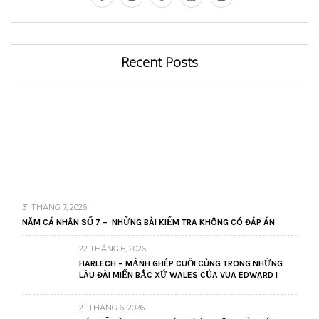
Recent Posts
31 THÁNG 7, 2026
NĂM CÁ NHÂN SỐ 7 – NHỮNG BÀI KIỂM TRA KHÔNG CÓ ĐÁP ÁN
22 THÁNG 6, 2026
HARLECH – MẢNH GHÉP CUỐI CÙNG TRONG NHỮNG
LÂU ĐÀI MIẾN BẮC XỨ WALES CỦA VUA EDWARD I
21 THÁNG 6, 2026