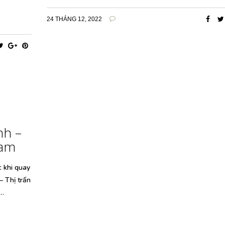
24 THÁNG 12, 2022
nh –
ham
c khi quay
– Thị trấn
,…