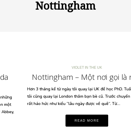
Nottingham
VIOLET IN THE UK
Ada
Nottingham – Một nơi gọi là
Hơn 3 tháng kể từ ngày tôi quay lại UK để học PhD. Tu
tôi cũng quay lại London thăm bạn bè cũ. Trước chuyến 
ò những
rất háo hức như kiểu “lâu ngày được về quê”. Từ…
ện một
d Abbey,
READ MORE