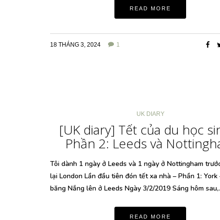
READ MORE
18 THÁNG 3, 2024
1
UK DIARY
[UK diary] Tết của du học si
Phần 2: Leeds và Notting
Tôi dành 1 ngày ở Leeds và 1 ngày ở Nottingham trướ
lại London Lần đầu tiên đón tết xa nhà – Phần 1: York 
băng Nắng lên ở Leeds Ngày 3/2/2019 Sáng hôm sau
READ MORE