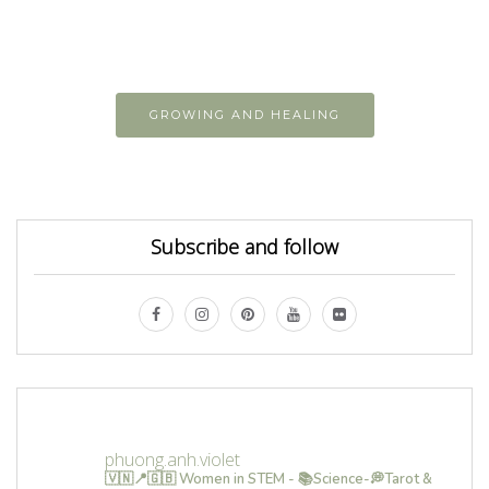
GROWING AND HEALING
Subscribe and follow
phuong.anh.violet
🇻🇳📍🇬🇧 Women in STEM - 📚Science-💭Tarot &