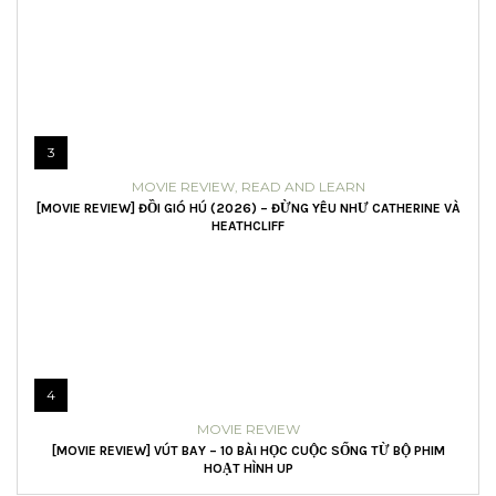
3
MOVIE REVIEW
,
READ AND LEARN
[MOVIE REVIEW] ĐỒI GIÓ HÚ (2026) – ĐỪNG YÊU NHƯ CATHERINE VÀ
HEATHCLIFF
4
MOVIE REVIEW
[MOVIE REVIEW] VÚT BAY – 10 BÀI HỌC CUỘC SỐNG TỪ BỘ PHIM
HOẠT HÌNH UP