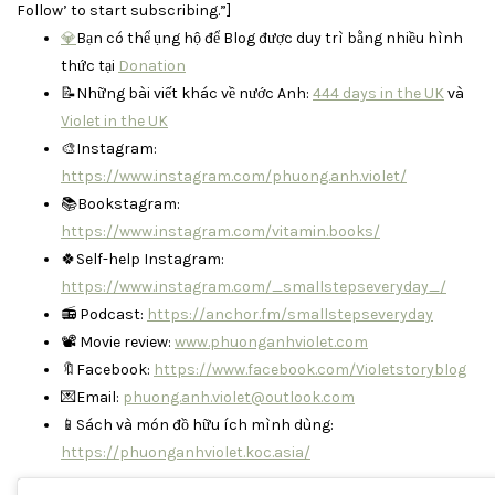
Follow’ to start subscribing.”]
💎
Bạn có thể ụng hộ để Blog được duy trì bằng nhiều hình
thức tại
Donation
📝Những bài viết khác về nước Anh:
444 days in the UK
và
Violet in the UK
🎨Instagram:
https://www.instagram.com/phuong.anh.violet/
📚Bookstagram:
https://www.instagram.com/vitamin.books/
🍀Self-help Instagram:
https://www.instagram.com/_smallstepseveryday_/
📻 Podcast:
https://anchor.fm/smallstepseveryday
📽 Movie review:
www.phuonganhviolet.com
🔖Facebook:
https://www.facebook.com/Violetstoryblog
💌Email:
phuong.anh.violet@outlook.com
📱Sách và món đồ hữu ích mình dùng:
https://phuonganhviolet.koc.asia/