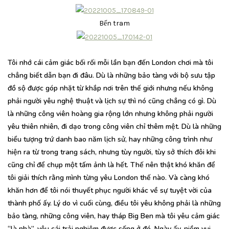
Bến tram
Tôi nhớ cái cảm giác bối rối mỗi lần bạn đến London chơi mà tôi
chẳng biết dẫn bạn đi đâu. Dù là những bảo tàng với bộ sưu tập
đồ sộ được góp nhặt từ khắp nơi trên thế giới nhưng nếu không
phải người yêu nghệ thuật và lịch sự thì nó cũng chẳng có gì. Dù
là những công viên hoàng gia rộng lớn nhưng không phải người
yêu thiên nhiên, đi dạo trong công viên chỉ thêm mệt. Dù là những
biểu tượng trứ danh bao năm lịch sử, hay những công trình như
hiện ra từ trong trang sách, nhưng tùy người, tùy sở thích đôi khi
cũng chỉ để chụp một tấm ảnh là hết. Thế nên thật khó khăn để
tôi giải thích rằng mình từng yêu London thế nào. Và càng khó
khăn hơn để tôi nói thuyết phục người khác về sự tuyệt vời của
thành phố ấy. Lý do vì cuối cùng, điều tôi yêu không phải là những
bảo tàng, những công viên, hay tháp Big Ben mà tôi yêu cảm giác
“là nhà”, yêu cái trải nghiệm được sống ở đó. Ngày ấy, niềm vui