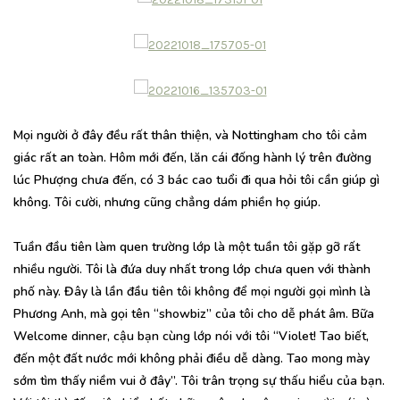
Mọi người ở đây đều rất thân thiện, và Nottingham cho tôi cảm
giác rất an toàn. Hôm mới đến, lăn cái đống hành lý trên đường
lúc Phượng chưa đến, có 3 bác cao tuổi đi qua hỏi tôi cần giúp gì
không. Tôi cười, nhưng cũng chẳng dám phiền họ giúp.
Tuần đầu tiên làm quen trường lớp là một tuần tôi gặp gỡ rất
nhiều người. Tôi là đứa duy nhất trong lớp chưa quen với thành
phố này. Đây là lần đầu tiên tôi không để mọi người gọi mình là
Phương Anh, mà gọi tên “showbiz” của tôi cho dễ phát âm. Bữa
Welcome dinner, cậu bạn cùng lớp nói với tôi “Violet! Tao biết,
đến một đất nước mới không phải điều dễ dàng. Tao mong mày
sớm tìm thấy niềm vui ở đây”. Tôi trân trọng sự thấu hiểu của bạn.