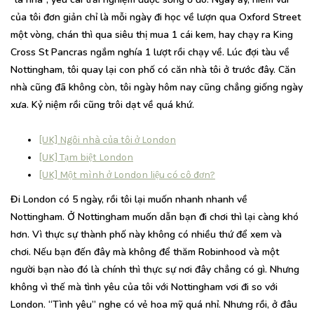
của tôi đơn giản chỉ là mỗi ngày đi học về lượn qua Oxford Street
một vòng, chán thì qua siêu thị mua 1 cái kem, hay chạy ra King
Cross St Pancras ngắm nghía 1 lượt rồi chạy về. Lúc đợi tàu về
Nottingham, tôi quay lại con phố có căn nhà tôi ở trước đây. Căn
nhà cũng đã không còn, tôi ngày hôm nay cũng chẳng giống ngày
xưa. Kỷ niệm rồi cũng trôi dạt về quá khứ.
[UK] Ngôi nhà của tôi ở London
[UK] Tạm biệt London
[UK] Một mình ở London liệu có cô đơn?
Đi London có 5 ngày, rồi tôi lại muốn nhanh nhanh về
Nottingham. Ở Nottingham muốn dẫn bạn đi chơi thì lại càng khó
hơn. Vì thực sự thành phố này không có nhiều thứ để xem và
chơi. Nếu bạn đến đây mà không để thăm Robinhood và một
người bạn nào đó là chính thì thực sự nơi đây chẳng có gì. Nhưng
không vì thế mà tình yêu của tôi với Nottingham vơi đi so với
London. “Tình yêu” nghe có vẻ hoa mỹ quá nhỉ. Nhưng rồi, ở đâu