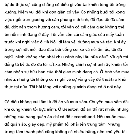
tự do thực sự, cũng chẳng có điều gì vào tai khiến lòng tôi trùng
xuống. Niềm vui đôi khi đơn giản có vậy. Có những buổi tối xong
việc ngồi trên giường với căn phòng mới tinh, đồ đạc tôi đã sắm
đủ, đốt nến thơm hương cam, tôi vẫn có cái cảm giác không thể
tin nổi mình đang ở đây. Tôi vẫn còn cái cảm giác của mấy tuần
trước khi nghỉ việc ở Hà Nội, đi làm về, đường mưa và tắc. Khi ấy,
trong sự mệt mỏi, đau đầu bởi tiếng còi xe và nỗi ấm ức, tôi đã
nghĩ “Mình không còn phải chịu cảnh này lâu nữa đâu”. Và giờ thì
đúng là ký ức đó đã lùi rất xa. Nhưng chính sự nhanh ấy khiến tôi
cảm nhận sự hữu hạn của thời gian mình đang có. Ở Anh vẫn mưa
nhiều, nhưng tôi không còn nghĩ về sự vùng vẫy để thoát ra khỏi
thực tại nữa. Tôi hài lòng với những gì mình đang có ở nơi này.
Có điều không vui lắm là đồ ăn và mua sắm. Chuyện mua sắm đôi
khi cũng khiến tôi bực mình. Ở Beeston, đồ ăn thì rất nhiều nhưng
những cửa hàng quần áo chỉ có đồ secondhand. Nếu muốn mua
đồ quần áo, giày dép, mỹ phẩm tôi phải lên trung tâm. Nhưng
trung tâm thành phố cũng không có nhiều hãng, nên chủ yếu tôi