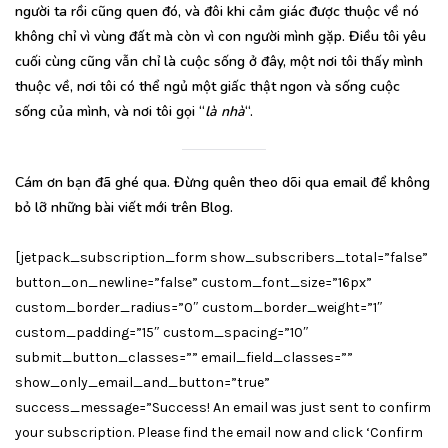
người ta rồi cũng quen đó, và đôi khi cảm giác được thuộc về nó
không chỉ vì vùng đất mà còn vì con người mình gặp. Điều tôi yêu
cuối cùng cũng vẫn chỉ là cuộc sống ở đây, một nơi tôi thấy mình
thuộc về, nơi tôi có thể ngủ một giấc thật ngon và sống cuộc
sống của mình, và nơi tôi gọi “
là nhà
“.
Cám ơn bạn đã ghé qua. Đừng quên theo dõi qua email để không
bỏ lỡ những bài viết mới trên Blog.
[jetpack_subscription_form show_subscribers_total=”false”
button_on_newline=”false” custom_font_size=”16px”
custom_border_radius=”0″ custom_border_weight=”1″
custom_padding=”15″ custom_spacing=”10″
submit_button_classes=”” email_field_classes=””
show_only_email_and_button=”true”
success_message=”Success! An email was just sent to confirm
your subscription. Please find the email now and click ‘Confirm