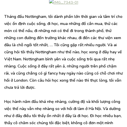
Tháng đầu Nottingham, tôi dành phần lớn thời gian và tâm trí cho
việc ổn định cuộc sống, đi học, mua những đồ cần mua, thử các
món có thể nấu, đi những nơi có thể đi trong thành phố, thử
những con đường đến trường khác nhau, đi đến các thư viện xem
đâu là chỗ ngồi tốt nhất, … Tôi cũng gặp rất nhiều người. Và ai
cũng hỏi tôi thấy Nottingham như thế nào, học xong ở đây hay về
Việt Nam. Nottingham bình yên và cuộc sống trôi qua rất nhẹ
nhàng. Cuộc sống ở đây rất yên ả, những người trên phố chậm
rãi, và cũng chẳng có gì fancy hay ngày nào cũng có chỗ chơi như
hồi ở London. Còn câu hỏi học xong thế nào thì thực lòng, tôi vẫn
chưa trả lời được.
Học hành năm đầu khá nhẹ nhàng, cường độ và khối lượng công
việc thế này vẫn nhẹ nhàng so với hồi đi làm ở Hà Nội. Và dường
như ở đây điều tôi thấy ổn nhất ở đây là đi học. Đi học nhiều bạn,
thầy cô chăm sóc chúng tôi đặc biệt, không cô đơn một mình