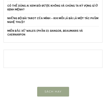
CÓ THỂ DÙNG AI XEM BÓI ĐƯỢC KHÔNG VÀ CHÚNG TA KỲ VỌNG GÌ Ở
ĐỊNH MỆNH?
NHỮNG BỘ BÀI TAROT CỦA MÌNH – KHI MỖI LÁ BÀI LÀ MỘT TÁC PHẨM
NGHỆ THUẬT
MIỀN BẮC XỨ WALES (PHẦN 3): BANGOR, BEAUMARIS VÀ
CAERNARFON
SÁCH HAY