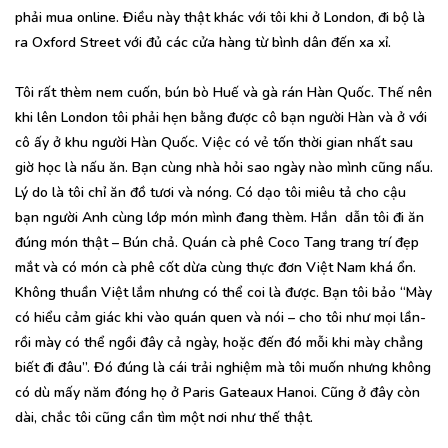
phải mua online. Điều này thật khác với tôi khi ở London, đi bộ là
ra Oxford Street với đủ các cửa hàng từ bình dân đến xa xỉ.
Tôi rất thèm nem cuốn, bún bò Huế và gà rán Hàn Quốc. Thế nên
khi lên London tôi phải hẹn bằng được cô bạn người Hàn và ở với
cô ấy ở khu người Hàn Quốc. Việc có vẻ tốn thời gian nhất sau
giờ học là nấu ăn. Bạn cùng nhà hỏi sao ngày nào mình cũng nấu.
Lý do là tôi chỉ ăn đồ tươi và nóng. Có dạo tôi miêu tả cho cậu
bạn người Anh cùng lớp món mình đang thèm. Hắn dẫn tôi đi ăn
đúng món thật – Bún chả. Quán cà phê Coco Tang trang trí đẹp
mắt và có món cà phê cốt dừa cùng thực đơn Việt Nam khá ổn.
Không thuần Việt lắm nhưng có thể coi là được. Bạn tôi bảo “Mày
có hiểu cảm giác khi vào quán quen và nói – cho tôi như mọi lần-
rồi mày có thể ngồi đây cả ngày, hoặc đến đó mỗi khi mày chẳng
biết đi đâu”. Đó đúng là cái trải nghiệm mà tôi muốn nhưng không
có dù mấy năm đóng họ ở Paris Gateaux Hanoi. Cũng ở đây còn
dài, chắc tôi cũng cần tìm một nơi như thế thật.