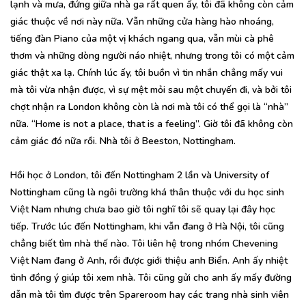
lạnh và mưa, đứng giữa nhà ga rất quen ấy, tôi đã không còn cảm
giác thuộc về nơi này nữa. Vẫn những cửa hàng hào nhoáng,
tiếng đàn Piano của một vị khách ngang qua, vẫn mùi cà phê
thơm và những dòng người náo nhiệt, nhưng trong tôi có một cảm
giác thật xa lạ. Chính lúc ấy, tôi buồn vì tin nhắn chẳng mấy vui
mà tôi vừa nhận được, vì sự mệt mỏi sau một chuyến đi, và bởi tôi
chợt nhận ra London không còn là nơi mà tôi có thể gọi là “nhà”
nữa. “Home is not a place, that is a feeling”. Giờ tôi đã không còn
cảm giác đó nữa rồi. Nhà tôi ở Beeston, Nottingham.
Hồi học ở London, tôi đến Nottingham 2 lần và University of
Nottingham cũng là ngôi trường khá thân thuộc với du học sinh
Việt Nam nhưng chưa bao giờ tôi nghĩ tôi sẽ quay lại đây học
tiếp. Trước lúc đến Nottingham, khi vẫn đang ở Hà Nội, tôi cũng
chẳng biết tìm nhà thế nào. Tôi liên hệ trong nhóm Chevening
Việt Nam đang ở Anh, rồi được giới thiệu anh Biển. Anh ấy nhiệt
tình đồng ý giúp tôi xem nhà. Tôi cũng gửi cho anh ấy mấy đường
dẫn mà tôi tìm được trên Spareroom hay các trang nhà sinh viên