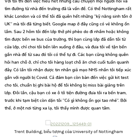
Với tôi thì đến việc hiểu hết những câu chuyện mọi người nói và
tìm đường từ nhà đến trường đã là vấn đề. Có thể Nottingham rất
khác London và có thể tôi đã quên hết những “kỹ năng sinh tồn ở
UK” mà tôi đã từng biết. Google map ở đây cũng có vẻ không ổn
lắm. Sau 2 hôm tôi đến lớp thở phì phèo do đi nhầm hoặc không
tìm được bến xe bus của trường, thì bạn cùng lớp đã dẫn tôi từ
cửa lớp, chỉ choi tôi bến lên xuống ở đâu, và đưa tôi về tận bến
gần nhà để từ sau đó tôi có thể tự đi. Các bạn cũng không quên
hỏi han chỗ ở, chỉ cho tôi hàng loạt chỗ ăn chơi cuối tuần quanh
đây. Có lần tôi nhận được tin nhắn giả mạo NHS nhắn tôi tiếp xúc
gần với người bị Covid. Cả đám bạn còn bàn đến việc gửi kit test
cho tôi, chuẩn bị ghi bài hộ để tôi không bị miss bài giảng trên
lớp. Đôi lần, cậu bạn có xe ô tô tiện đường đưa tôi ra bến tram,
trước khi tạm biệt còn dặn tôi “Có gì không ổn gọi tao nhé”. Bởi
thế, ở một nơi từng xa lạ, tôi thấy mình được quan tâm.
Trent Building, biểu tượng của University of Nottingham