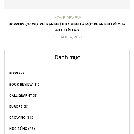
MOVIE REVIEW
ẠN NHẬN RA MÌNH LÀ MỘT PHẦN NHỎ BÉ CỦA
LỜI HỨA CHO NĂM MỚI – 
ĐIỀU LỚN LAO
16 T
13 THÁNG 4, 2026
Danh mục
BLOG
(9)
BOOK REVIEW
(14)
CALLIGRAPHY
(8)
EUROPE
(9)
GROWING
(56)
HỌC BỔNG
(26)