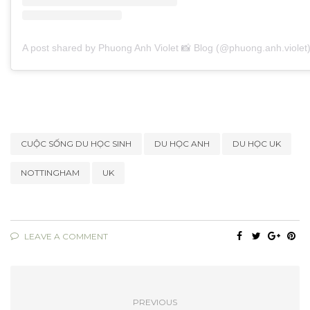
A post shared by Phuong Anh Violet 📸 Blog (@phuong.anh.violet
CUỘC SỐNG DU HỌC SINH
DU HỌC ANH
DU HỌC UK
NOTTINGHAM
UK
LEAVE A COMMENT
PREVIOUS