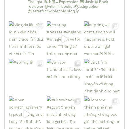
Thought-📝👩🏻‍🍳Expression-🎹Music
📖 Book
reviewer @vitamin.books
🖋Calligrapher
@letterfromviolet
My blog 👇