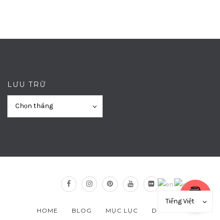
LƯU TRỮ
Lưu
Lưu
Chọn tháng
trữ
trữ
Tiếng Việt
HOME
BLOG
MỤC LỤC
DONATION