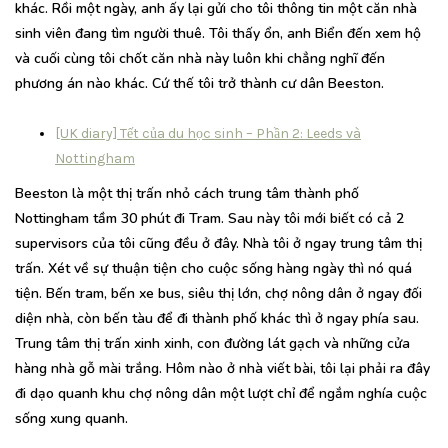
khác. Rồi một ngày, anh ấy lại gửi cho tôi thông tin một căn nhà
sinh viên đang tìm người thuê. Tôi thấy ổn, anh Biển đến xem hộ
và cuối cùng tôi chốt căn nhà này luôn khi chẳng nghĩ đến
phương án nào khác. Cứ thế tôi trở thành cư dân Beeston.
[UK diary] Tết của du học sinh – Phần 2: Leeds và
Nottingham
Beeston là một thị trấn nhỏ cách trung tâm thành phố
Nottingham tầm 30 phút đi Tram. Sau này tôi mới biết có cả 2
supervisors của tôi cũng đều ở đây. Nhà tôi ở ngay trung tâm thị
trấn. Xét về sự thuận tiện cho cuộc sống hàng ngày thì nó quá
tiện. Bến tram, bến xe bus, siêu thị lớn, chợ nông dân ở ngay đối
diện nhà, còn bến tàu để đi thành phố khác thì ở ngay phía sau.
Trung tâm thị trấn xinh xinh, con đường lát gạch và những cửa
hàng nhà gỗ mài trắng. Hôm nào ở nhà viết bài, tôi lại phải ra đây
đi dạo quanh khu chợ nông dân một lượt chỉ để ngắm nghía cuộc
sống xung quanh.