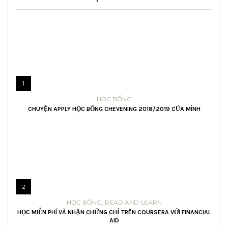
1
HỌC BỔNG
CHUYỆN APPLY HỌC BỔNG CHEVENING 2018/2019 CỦA MÌNH
2
HỌC BỔNG
,
READ AND LEARN
HỌC MIỄN PHÍ VÀ NHẬN CHỨNG CHỈ TRÊN COURSERA VỚI FINANCIAL
AID