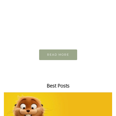
READ AND LEARN
Inspiring articles
Những bài viết hay tớ lưu lại để cùng đọc
READ MORE
Best Posts