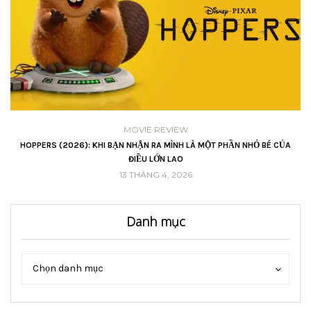
MOVIE REVIEW
VŨ
HOPPERS (2026): KHI BẠN NHẬN RA MÌNH LÀ MỘT PHẦN NHỎ BÉ CỦA
ĐIỀU LỚN LAO
13 THÁNG 4, 2026
Danh mục
Danh
Danh
Chọn danh mục
mục
mục