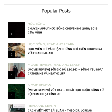
Popular Posts
HỌC BỔNG
CHUYỆN APPLY HỌC BỔNG CHEVENING 2018/2019
CỦA MÌNH
1
HỌC BỔNG
,
READ AND LEARN
HỌC MIỄN PHÍ VÀ NHẬN CHỨNG CHỈ TRÊN COURSERA
VỚI FINANCIAL AID
2
MOVIE REVIEW
,
READ AND LEARN
[MOVIE REVIEW] ĐỒI GIÓ HÚ (2026) – ĐỪNG YÊU NHƯ
CATHERINE VÀ HEATHCLIFF
3
MOVIE REVIEW
[MOVIE REVIEW] VÚT BAY – 10 BÀI HỌC CUỘC SỐNG TỪ
BỘ PHIM HOẠT HÌNH UP
4
READ AND LEARN
CÁCH VIẾT MỘT BÀI LUẬN – THEO DR. JORDAN