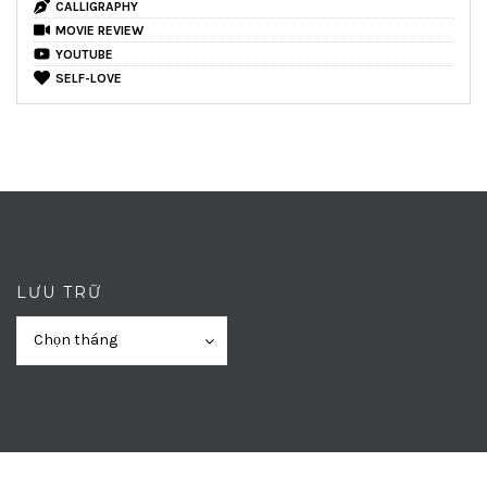
CALLIGRAPHY
MOVIE REVIEW
YOUTUBE
SELF-LOVE
LƯU TRỮ
Lưu
Lưu
Chọn tháng
trữ
trữ