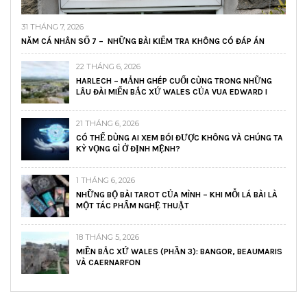
31 THÁNG 7, 2026
NĂM CÁ NHÂN SỐ 7 – NHỮNG BÀI KIỂM TRA KHÔNG CÓ ĐÁP ÁN
22 THÁNG 6, 2026
HARLECH – MẢNH GHÉP CUỐI CÙNG TRONG NHỮNG
LÂU ĐÀI MIẾN BẮC XỨ WALES CỦA VUA EDWARD I
21 THÁNG 6, 2026
CÓ THỂ DÙNG AI XEM BÓI ĐƯỢC KHÔNG VÀ CHÚNG TA
KỲ VỌNG GÌ Ở ĐỊNH MỆNH?
1 THÁNG 6, 2026
NHỮNG BỘ BÀI TAROT CỦA MÌNH – KHI MỖI LÁ BÀI LÀ
MỘT TÁC PHẨM NGHỆ THUẬT
18 THÁNG 5, 2026
MIỀN BẮC XỨ WALES (PHẦN 3): BANGOR, BEAUMARIS
VÀ CAERNARFON