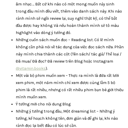
âm nhạc…. Bất cứ khi nào có một mong muốn nảy sinh
trong đầu mình đều viết, thêm vào danh sách này. Khi nào
rảnh mình sẽ ngồi review lại, suy nghĩ thật kỹ, có thể bắt
đầu được hay không. Và nếu hoàn thành mình sẽ tô màu
highlight vào dòng ý tưởng đó.
Những cuốn sách muốn đọc – Reading list. Có lẽ mình
không cần phải nói về tác dụng của việc đọc sách nữa. Phần
này mình chia thành các cột (Tên sách/ tác giả/ Thể loại /
Đã mua/ Đã đọc? Đã review trên Blog hoặc Instagram
@vitamin.books
).
Một vài bộ phim muốn xem – Thực ra mình là đứa rất lười
xem phim, một năm mình chỉ xem được cùng lằm 5 bộ
phim là rất nhiều, nhưng có rất nhiều phim bạn bè giới thiệu
mình muốn xem.
Ý tưởng mới cho nội dung Blog
Những ý tưởng trong đầu, Một dreaming list – Những ý
tưởng, kế hoạch không tên, đơn giản và để ghi lại, khi nào
rảnh đọc lại biết đâu có lúc sẽ cần.