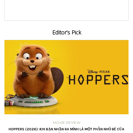
Editor’s Pick
GROWING
 BÉ CỦA
LỜI HỨA CHO NĂM MỚI – LÀM BẰNG CẢ TRÁI TIM TỈNH THỨC