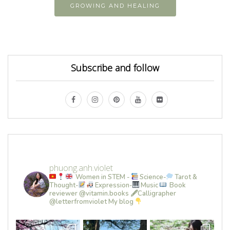
GROWING AND HEALING
Subscribe and follow
phuong.anh.violet
Women in STEM -
Science-
Tarot &
Thought-
Expression-
Music
Book
reviewer @vitamin.books
🖋Calligrapher
@letterfromviolet
My blog