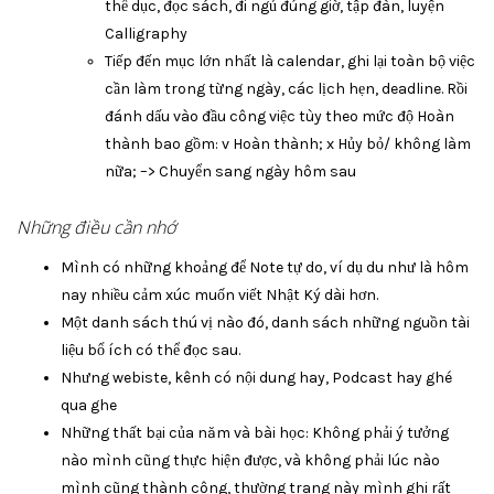
thể dục, đọc sách, đi ngủ đúng giờ, tập đàn, luyện
Calligraphy
Tiếp đến mục lớn nhất là calendar, ghi lại toàn bộ việc
cần làm trong từng ngày, các lịch hẹn, deadline. Rồi
đánh dấu vào đầu công việc tùy theo mức độ Hoàn
thành bao gồm: v Hoàn thành; x Hủy bỏ/ không làm
nữa; –> Chuyển sang ngày hôm sau
Những điều cần nhớ
Mình có những khoảng để Note tự do, ví dụ du như là hôm
nay nhiều cảm xúc muốn viết Nhật Ký dài hơn.
Một danh sách thú vị nào đó, danh sách những nguồn tài
liệu bổ ích có thể đọc sau.
Nhưng webiste, kênh có nội dung hay, Podcast hay ghé
qua ghe
Những thất bại của năm và bài học: Không phải ý tưởng
nào mình cũng thực hiện được, và không phải lúc nào
mình cũng thành công, thường trang này mình ghi rất