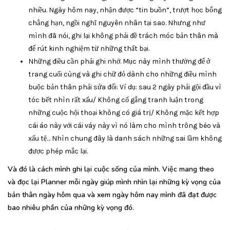
nhiều. Ngày hôm nay, nhận được “tin buồn”, trượt học bổng
chẳng hạn, ngồi nghĩ nguyên nhân tại sao. Nhưng như
mình đã nói, ghi lại không phải đề trách móc bản thân mà
để rút kinh nghiệm từ những thất bại.
Những điều cần phải ghi nhớ. Mục này mình thường để ở
trang cuối cùng và ghi chữ đỏ dành cho những điều mình
buộc bản thân phải sửa đổi: Ví dụ: sau 2 ngày phải gội đầu vì
tóc bết nhìn rất xấu/ Không cố gắng tranh luận trong
những cuộc hội thoại không có giá trị/ Không mặc kết hợp
cái áo này với cái váy này vì nó làm cho mình trông béo và
xấu tệ… Nhìn chung đây là danh sách những sai lầm không
được phép mắc lại.
Và đó là cách mình ghi lại cuộc sống của mình. Việc mang theo
và đọc lại Planner mỗi ngày giúp mình nhìn lại những kỳ vọng của
bản thân ngày hôm qua và xem ngày hôm nay mình đã đạt được
bao nhiêu phần của những kỳ vọng đó.