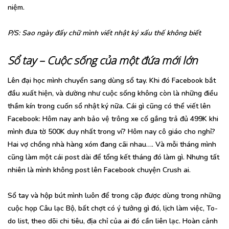
niệm.
P/S: Sao ngày đấy chữ mình viết nhật ký xấu thế không biết
Sổ tay – Cuộc sống của một đứa mới lớn
Lên đại học mình chuyển sang dùng sổ tay. Khi đó Facebook bắt
đầu xuất hiện, và dường như cuộc sống không còn là những điều
thầm kín trong cuốn sổ nhật ký nữa. Cái gì cũng có thể viết lên
Facebook: Hôm nay anh bảo vệ trông xe cố gắng trả đủ 499K khi
mình đưa tờ 500K duy nhất trong ví? Hôm nay cô giáo cho nghỉ?
Hai vợ chồng nhà hàng xóm đang cãi nhau…. Và mỗi tháng mình
cũng làm một cái post dài để tổng kết tháng đó làm gì. Nhưng tất
nhiên là mình không post lên Facebook chuyện Crush ai.
Sổ tay và hộp bút mình luôn để trong cặp được dùng trong những
cuộc họp Câu lạc Bộ, bất chợt có ý tưởng gì đó, lịch làm việc, To-
do list, theo dõi chi tiêu, địa chỉ của ai đó cần liên lạc. Hoàn cảnh