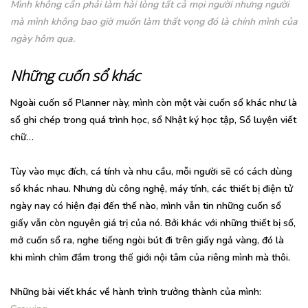
Mình không cần phải làm hài lòng tất cả mọi người nhưng người
mà mình không bao giờ muốn làm thất vọng đó là chính mình của
ngày hôm qua.
Những cuốn sổ khác
Ngoài cuốn sổ Planner này, mình còn một vài cuốn sổ khác như là
sổ ghi chép trong quá trình học, sổ Nhật ký học tập, Sổ luyện viết
chữ…
Tùy vào mục đích, cá tính và nhu cầu, mỗi người sẽ có cách dùng
sổ khác nhau. Nhưng dù công nghệ, máy tính, các thiết bị điện tử
ngày nay có hiện đại đến thế nào, mình vẫn tin những cuốn sổ
giấy vẫn còn nguyên giá trị của nó. Bởi khác với những thiết bị số,
mở cuốn sổ ra, nghe tiếng ngòi bút đi trên giấy ngả vàng, đó là
khi mình chìm đắm trong thế giới nội tâm của riêng mình mà thôi.
Những bài viết khác về hành trình trưởng thành của mình: