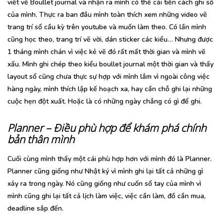
viết về Boullet journal và nhận ra mình có thể cải tiến cách ghi sổ
của mình. Thực ra ban đầu mình toàn thích xem những video vẽ
trang trí sổ cầu kỳ trên youtube và muốn làm theo. Có lần mình
cũng học theo, trang trí vẽ vời, dán sticker các kiểu… Nhưng được
1 tháng mình chán vì việc kẻ vẽ đó rất mất thời gian và mình vẽ
xấu. Mình ghi chép theo kiểu boullet journal một thời gian và thấy
layout sổ cũng chưa thực sự hợp với mình lắm vì ngoài công việc
hàng ngày, mình thích lập kế hoạch xa, hay cần chỗ ghi lại những
cuộc hẹn đột xuất. Hoặc là có những ngày chẳng có gì để ghi.
Planner – Điều phù hợp để khám phá chính
bản thân mình
Cuối cùng mình thấy một cái phù hợp hơn với mình đó là Planner.
Planner cũng giống như Nhật ký vì mình ghi lại tất cả những gì
xảy ra trong ngày. Nó cũng giống như cuốn sổ tay của mình vì
mình cũng ghi lại tất cả lịch làm việc, việc cần làm, đồ cần mua,
deadline sắp đến.