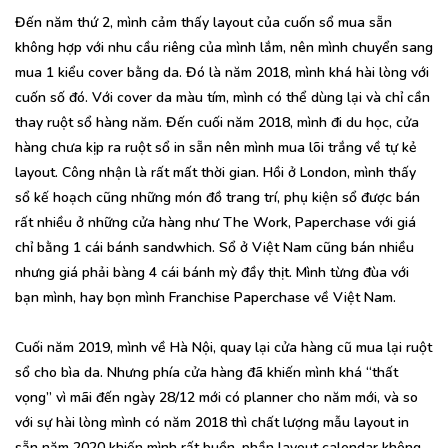
Đến năm thứ 2, mình cảm thấy layout của cuốn sổ mua sẵn
không hợp với nhu cầu riêng của mình lắm, nên mình chuyển sang
mua 1 kiểu cover bằng da. Đó là năm 2018, mình khá hài lòng với
cuốn số đó. Với cover da màu tím, mình có thể dùng lại và chỉ cần
thay ruột sổ hàng năm. Đến cuối năm 2018, mình đi du học, cửa
hàng chưa kịp ra ruột sổ in sẵn nên mình mua lõi trắng về tự kẻ
layout. Công nhận là rất mất thời gian. Hồi ở London, mình thấy
sổ kế hoạch cũng những món đồ trang trí, phụ kiện sổ được bán
rất nhiều ở những cửa hàng như The Work, Paperchase với giá
chỉ bằng 1 cái bánh sandwhich. Sổ ở Việt Nam cũng bán nhiều
nhưng giá phải bàng 4 cái bánh mỳ đầy thịt. Mình từng đùa với
bạn mình, hay bọn mình Franchise Paperchase về Việt Nam.
Cuối năm 2019, mình về Hà Nội, quay lại cửa hàng cũ mua lại ruột
sổ cho bìa da. Nhưng phía cửa hàng đã khiến mình khá “thất
vọng” vì mãi đến ngày 28/12 mới có planner cho năm mới, và so
với sự hài lòng mình có năm 2018 thì chất lượng mẫu layout in
sẵn năm 2020 khiến mình rất buồn, phần layout calendar không