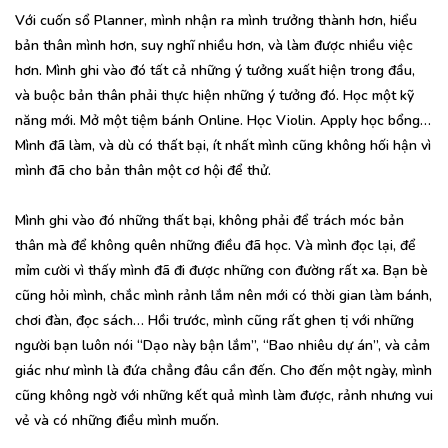
Với cuốn sổ Planner, mình nhận ra mình trưởng thành hơn, hiểu
bản thân mình hơn, suy nghĩ nhiều hơn, và làm được nhiều việc
hơn. Mình ghi vào đó tất cả những ý tưởng xuất hiện trong đầu,
và buộc bản thân phải thực hiện những ý tưởng đó. Học một kỹ
năng mới. Mở một tiệm bánh Online. Học Violin. Apply học bổng…
Mình đã làm, và dù có thất bại, ít nhất mình cũng không hối hận vì
mình đã cho bản thân một cơ hội để thử.
Mình ghi vào đó những thất bại, không phải để trách móc bản
thân mà để không quên những điều đã học. Và mình đọc lại, để
mỉm cười vì thấy mình đã đi được những con đường rất xa. Bạn bè
cũng hỏi mình, chắc mình rảnh lắm nên mới có thời gian làm bánh,
chơi đàn, đọc sách… Hồi trước, mình cũng rất ghen tị với những
người bạn luôn nói “Dạo này bận lắm”, “Bao nhiêu dự án”, và cảm
giác như mình là đứa chẳng đâu cần đến. Cho đến một ngày, mình
cũng không ngờ với những kết quả mình làm được, rảnh nhưng vui
vẻ và có những điều mình muốn.