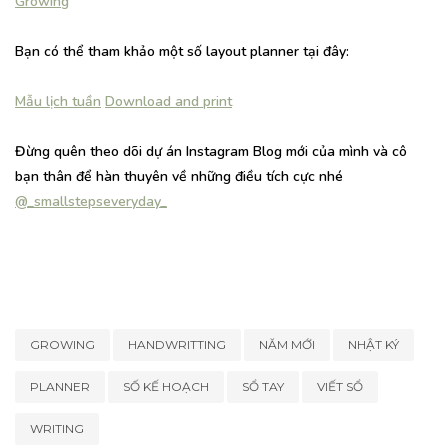
Growing
Bạn có thể tham khảo một số layout planner tại đây:
Mẫu lịch tuần
Download and print
Đừng quên theo dõi dự án Instagram Blog mới của mình và cô
bạn thân để hàn thuyên về những điều tích cực nhé
@_smallstepseveryday_
GROWING
HANDWRITTING
NĂM MỚI
NHẬT KÝ
PLANNER
SỐ KẾ HOẠCH
SỔ TAY
VIẾT SỔ
WRITING