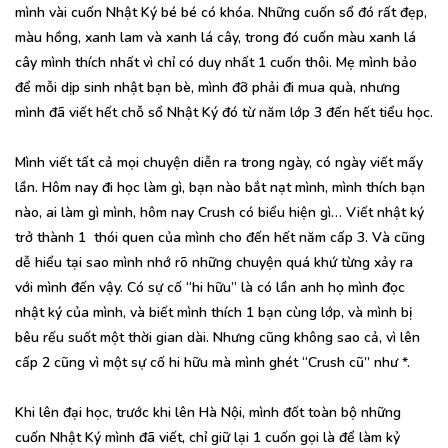
mình vài cuốn Nhật Ký bé bé có khóa. Những cuốn sổ đó rất đẹp,
màu hồng, xanh lam và xanh lá cây, trong đó cuốn màu xanh lá
cây mình thích nhất vì chỉ có duy nhất 1 cuốn thôi. Mẹ mình bảo
để mỗi dịp sinh nhật bạn bè, mình đỡ phải đi mua quà, nhưng
mình đã viết hết chỗ sổ Nhật Ký đó từ năm lớp 3 đến hết tiểu học.
Mình viết tất cả mọi chuyện diễn ra trong ngày, có ngày viết mấy
lần. Hôm nay đi học làm gì, bạn nào bắt nạt mình, mình thích bạn
nào, ai làm gì mình, hôm nay Crush có biểu hiện gì… Viết nhật ký
trở thành 1 thói quen của mình cho đến hết năm cấp 3. Và cũng
dễ hiểu tại sao mình nhớ rõ những chuyện quá khứ từng xảy ra
với mình đến vậy. Có sự cố “hi hữu” là có lần anh họ mình đọc
nhật ký của mình, và biết mình thích 1 bạn cùng lớp, và mình bị
bêu rếu suốt một thời gian dài. Nhưng cũng không sao cả, vì lên
cấp 2 cũng vì một sự cố hi hữu mà mình ghét “Crush cũ” như *.
Khi lên đại học, trước khi lên Hà Nội, mình đốt toàn bộ những
cuốn Nhật Ký mình đã viết, chỉ giữ lại 1 cuốn gọi là để làm kỷ