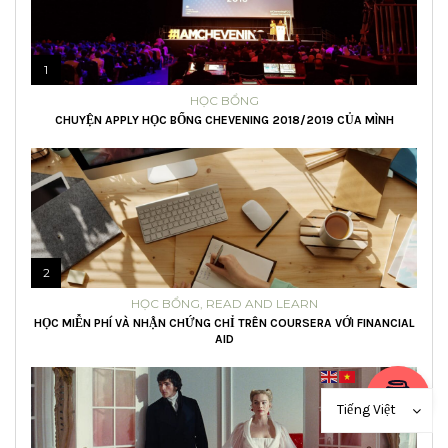
1
HỌC BỔNG
CHUYỆN APPLY HỌC BỔNG CHEVENING 2018/2019 CỦA MÌNH
2
HỌC BỔNG
,
READ AND LEARN
HỌC MIỄN PHÍ VÀ NHẬN CHỨNG CHỈ TRÊN COURSERA VỚI FINANCIAL
AID
Tiếng Việt