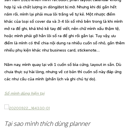
hợp lý, và chất lượng in dòng/dot bị mờ. Nhưng khi đó gần hết
năm rồi, mình lại phải mua lõi trắng về tự kẻ. Một nhược điểm
khác của loại sổ cover da và 3-4 lõi sổ nhỏ bên trong là khi mình
mở ra để ghi, khá khó kê tay để viết, nên chữ mình xấu thậm tệ,
hoặc mình phải gỡ hẳn lõi sổ ra để ghi rồi gắn lại. Tuy vậy, ưu
điểm là mình có thể chia nội dung ra nhiều cuốn sổ nhỏ, gắn thêm
nhiều phụ kiện khác như business card, stickenote…
Năm nay, mình quay lại với 1 cuốn sổ bìa cứng, layout in sẵn. Dù
chưa thực sự hài lòng, nhưng về cơ bản thì cuốn sổ này đáp ứng
các như cầu của mình (phần lịch và ghi chú tự do).
Sổ mình dùng hiện tại
Tại sao mình thích dùng planner