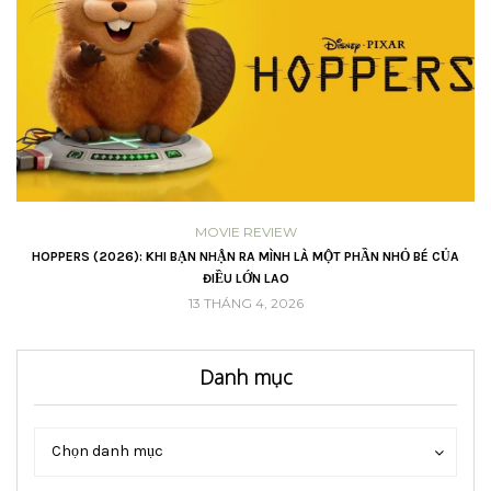
MOVIE REVIEW
VŨ
HOPPERS (2026): KHI BẠN NHẬN RA MÌNH LÀ MỘT PHẦN NHỎ BÉ CỦA
ĐIỀU LỚN LAO
13 THÁNG 4, 2026
Danh mục
Danh
Danh
Chọn danh mục
mục
mục