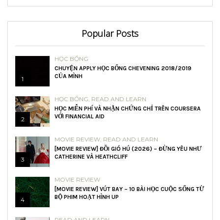
Popular Posts
HỌC BỔNG
CHUYỆN APPLY HỌC BỔNG CHEVENING 2018/2019
CỦA MÌNH
1
HỌC BỔNG
,
READ AND LEARN
HỌC MIỄN PHÍ VÀ NHẬN CHỨNG CHỈ TRÊN COURSERA
VỚI FINANCIAL AID
2
MOVIE REVIEW
,
READ AND LEARN
[MOVIE REVIEW] ĐỒI GIÓ HÚ (2026) – ĐỪNG YÊU NHƯ
CATHERINE VÀ HEATHCLIFF
3
MOVIE REVIEW
[MOVIE REVIEW] VÚT BAY – 10 BÀI HỌC CUỘC SỐNG TỪ
BỘ PHIM HOẠT HÌNH UP
4
READ AND LEARN