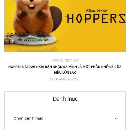
MOVIE REVIEW
VŨ
HOPPERS (2026): KHI BẠN NHẬN RA MÌNH LÀ MỘT PHẦN NHỎ BÉ CỦA
ĐIỀU LỚN LAO
13 THÁNG 4, 2026
Danh mục
Danh
Danh
Chọn danh mục
mục
mục