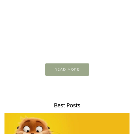
READ AND LEARN
Inspiring articles
Những bài viết hay tớ lưu lại để cùng đọc
READ MORE
Best Posts