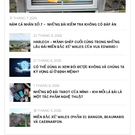
31 THÁNG 7, 2026
NĂM CÁ NHÂN SỐ 7 – NHỮNG BÀI KIỂM TRA KHÔNG CÓ ĐÁP ÁN
22 THÁNG 6, 2026
HARLECH – MẢNH GHÉP CUỐI CÙNG TRONG NHỮNG
LÂU ĐÀI MIẾN BẮC XỨ WALES CỦA VUA EDWARD I
21 THÁNG 6, 2026
CÓ THỂ DÙNG AI XEM BÓI ĐƯỢC KHÔNG VÀ CHÚNG TA
KỲ VỌNG GÌ Ở ĐỊNH MỆNH?
1 THÁNG 6, 2026
NHỮNG BỘ BÀI TAROT CỦA MÌNH – KHI MỖI LÁ BÀI LÀ
MỘT TÁC PHẨM NGHỆ THUẬT
18 THÁNG 5, 2026
MIỀN BẮC XỨ WALES (PHẦN 3): BANGOR, BEAUMARIS
VÀ CAERNARFON