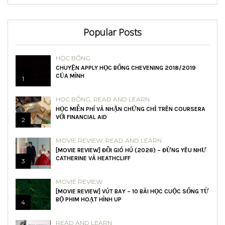
Popular Posts
HỌC BỔNG
CHUYỆN APPLY HỌC BỔNG CHEVENING 2018/2019
CỦA MÌNH
1
HỌC BỔNG
,
READ AND LEARN
HỌC MIỄN PHÍ VÀ NHẬN CHỨNG CHỈ TRÊN COURSERA
VỚI FINANCIAL AID
2
MOVIE REVIEW
,
READ AND LEARN
[MOVIE REVIEW] ĐỒI GIÓ HÚ (2026) – ĐỪNG YÊU NHƯ
CATHERINE VÀ HEATHCLIFF
3
MOVIE REVIEW
[MOVIE REVIEW] VÚT BAY – 10 BÀI HỌC CUỘC SỐNG TỪ
BỘ PHIM HOẠT HÌNH UP
4
READ AND LEARN