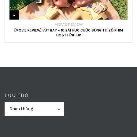
4
MOVIE REVIEW
[MOVIE REVIEW] VÚT BAY – 10 BÀI HỌC CUỘC SỐNG TỪ BỘ PHIM
HOẠT HÌNH UP
LƯU TRỮ
Lưu
Lưu
Chọn tháng
trữ
trữ