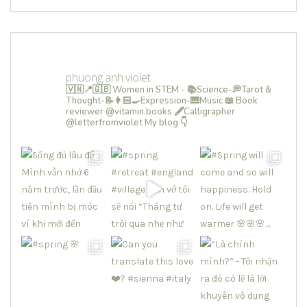
phuong.anh.violet
🇻🇳📍🇬🇧 Women in STEM - 📚Science-💭Tarot &
Thought-📝👩🏻‍🍳Expression-🎹Music
📖 Book
reviewer @vitamin.books
🖋Calligrapher
@letterfromviolet
My blog 👇