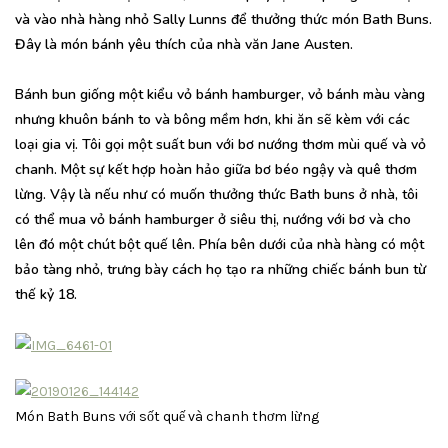
và vào nhà hàng nhỏ Sally Lunns để thưởng thức món Bath Buns.
Đây là món bánh yêu thích của nhà văn Jane Austen.
Bánh bun giống một kiểu vỏ bánh hamburger, vỏ bánh màu vàng
nhưng khuôn bánh to và bông mềm hơn, khi ăn sẽ kèm với các
loại gia vị. Tôi gọi một suất bun với bơ nướng thơm mùi quế và vỏ
chanh. Một sự kết hợp hoàn hảo giữa bơ béo ngậy và quê thơm
lừng. Vậy là nếu như có muốn thưởng thức Bath buns ở nhà, tôi
có thể mua vỏ bánh hamburger ở siêu thị, nướng với bơ và cho
lên đó một chút bột quế lên. Phía bên dưới của nhà hàng có một
bảo tàng nhỏ, trưng bày cách họ tạo ra những chiếc bánh bun từ
thế kỷ 18.
Món Bath Buns với sốt quế và chanh thơm lừng