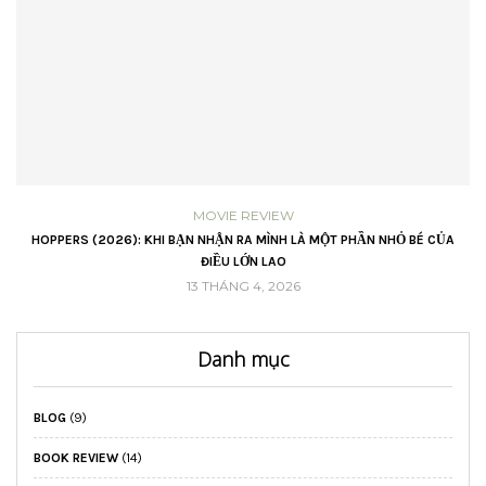
GROWING
A
LỜI HỨA CHO NĂM MỚI – LÀM BẰNG CẢ TRÁI TIM TỈNH THỨC
16 THÁNG 2, 2026
Danh mục
BLOG
(9)
BOOK REVIEW
(14)