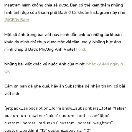
Insatram mình không chia sẻ được. Bạn có thể xem thêm những
hình ảnh đẹp của thành phố Bath ở tài khoản Instagram này nhé
@IGERs Bath
.
Một số ảnh trong bài viết này mình dẫn link từ những tài khoản
khác do mình chỉ chụp được một vài tấm ưng ý. Những bức ảnh
mình chụp ở Bath: Phương Anh Violet
Flirck
Những bài viết khác về nước Anh của mình:
Nhật ký 444 ngày ở
UK
Cám ơn bạn đã ghé quá, hãy ấn Subscribe để nhận tin khi có bài
viết mới
[jetpack_subscription_form show_subscribers_total=”false”
button_on_newline=”false” custom_font_size=”16px”
custom_border_radius=”0″ custom_border_weight=”1″
custom_padding=”15″ custom_spacing=”10″