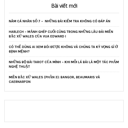
Bài viết mới
NĂM CÁ NHÂN SỐ 7 – NHỮNG BÀI KIỂM TRA KHÔNG CÓ ĐÁP ÁN
HARLECH – MẢNH GHÉP CUỐI CÙNG TRONG NHỮNG LÂU ĐÀI MIẾN
BẮC XỨ WALES CỦA VUA EDWARD I
CÓ THỂ DÙNG AI XEM BÓI ĐƯỢC KHÔNG VÀ CHÚNG TA KỲ VỌNG GÌ Ở
ĐỊNH MỆNH?
NHỮNG BỘ BÀI TAROT CỦA MÌNH – KHI MỖI LÁ BÀI LÀ MỘT TÁC PHẨM
NGHỆ THUẬT
MIỀN BẮC XỨ WALES (PHẦN 3): BANGOR, BEAUMARIS VÀ
CAERNARFON