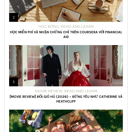
2
HỌC BỔNG
,
READ AND LEARN
HỌC MIỄN PHÍ VÀ NHẬN CHỨNG CHỈ TRÊN COURSERA VỚI FINANCIAL
AID
3
MOVIE REVIEW
,
READ AND LEARN
[MOVIE REVIEW] ĐỒI GIÓ HÚ (2026) – ĐỪNG YÊU NHƯ CATHERINE VÀ
HEATHCLIFF