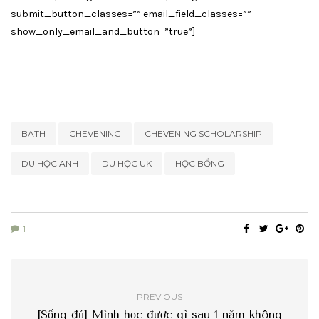
submit_button_classes=”” email_field_classes=””
show_only_email_and_button=”true”]
BATH
CHEVENING
CHEVENING SCHOLARSHIP
DU HỌC ANH
DU HỌC UK
HỌC BỔNG
1
PREVIOUS
[Sống đủ] Mình học được gì sau 1 năm không