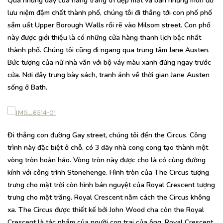
Qua những dày cửa hàng trang trí đẹp mắt và bán những món đồ
lưu niệm đậm chất thành phố, chúng tôi đi thẳng tới con phố phố
sầm uất Upper Borough Walls rồi rẽ vào Milsom street. Con phố
này được giới thiệu là có những cửa hàng thanh lịch bậc nhất
thành phố. Chúng tôi cũng đi ngang qua trung tâm Jane Austen.
Bức tượng của nữ nhà văn với bộ váy màu xanh đứng ngay trước
cửa. Nơi đây trưng bày sách, tranh ảnh về thời gian Jane Austen
sống ở Bath.
Đi thẳng con đường Gay street, chúng tôi đến the Circus. Công
trình này đặc biệt ở chỗ, có 3 dãy nhà cong cong tạo thành một
vòng tròn hoàn hảo. Vòng tròn này được cho là có cùng đường
kính với công trình Stonehenge. Hình tròn của The Circus tượng
trưng cho mặt trời còn hình bán nguyệt của Royal Crescent tượng
trưng cho mặt trăng. Royal Crescent nằm cách the Circus không
xa. The Circus được thiết kế bởi John Wood cha còn the Royal
Crescent là tác phẩm của người con trai của ông. Royal Crescent