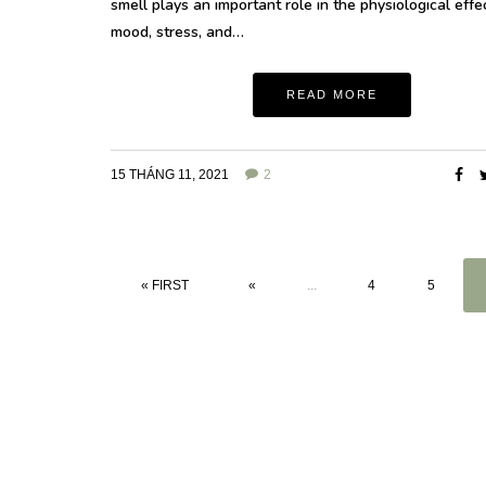
smell plays an important role in the physiological effe
mood, stress, and…
READ MORE
15 THÁNG 11, 2021
2
« FIRST
«
...
4
5