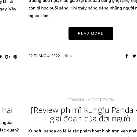
trưởng tiểu học, mẫu giáo lại bắt đầu đông ghẹt phụ h
 khi đi
con đi học buổi sáng. Khi thấy bóng dáng những người 
gày. Vậy
ngoài cầm…
READ MORE
22 THÁNG 4, 2022
4
GROWING
,
MOVIE REVIEW
 hại
[Review phim] Kungfu Panda 
giai đoạn của đời người
t người
 lạc quan?
Kungfu panda có lẽ là tác phẩm hoạt hình trọn vẹn nhấ