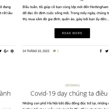
sở đang
Đầu tuần, tôi giúp cô bạn cùng lớp mới đến Nottingham
t rất lâu
đồ đạc ổn định cuộc sống mới. Trong mấy ngày, chúng tô
thị, mua sắm đò gia đình, quần áo, giày bởi bạn ấy đến…
READ MORE
24 THÁNG 10, 2022
1
GROWING
hành
Covid-19 dạy chúng ta điều 
Những con phố Hà Nội bắt đầu đông đúc trở lại, những