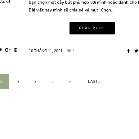
cts of
bạn chọn một cây bút phù hợp với mình hoặc dành cho 
Bài viết này mình sẽ chia sẻ về mực. Chọn…
READ MORE
10 THÁNG 11, 2021
1
6
7
8
...
»
LAST »