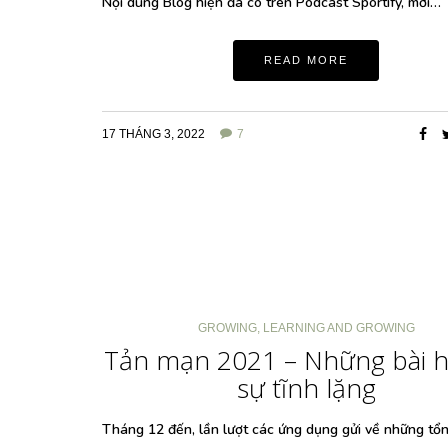
Nội dung Blog hiện đã có trên Podcast Sportify, mời…
READ MORE
17 THÁNG 3, 2022
7
GROWING
,
LEARNING AND GROWING
Tản mạn 2021 – Những bài h
sự tĩnh lặng
Tháng 12 đến, lần lượt các ứng dụng gửi về những tổ