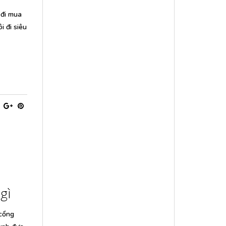
 đi mua
i đi siêu
gì
 cổng