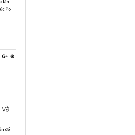
o lần
lúc Po
 và
ần để