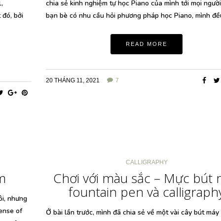
,
chia sẻ kinh nghiệm tự học Piano của mình tới mọi người
 đó, bởi
bạn bè có nhu cầu hỏi phương pháp học Piano, mình đề
READ MORE
20 THÁNG 11, 2021
7
CALLIGRAPHY
m
Chơi với màu sắc – Mực bút
fountain pen và calligraph
ôi, nhưng
ense of
Ở bài lần trước, mình đã chia sẻ về một vài cây bút máy