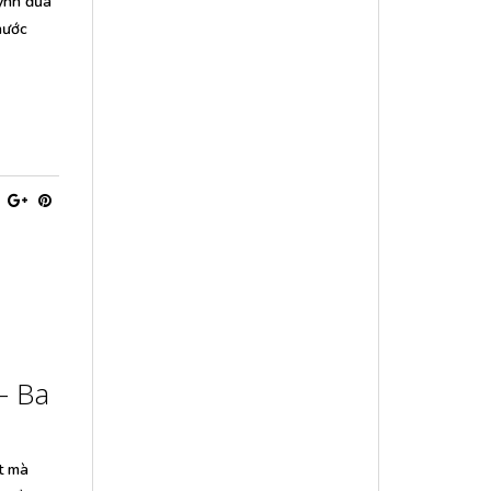
uynh đưa
nước
– Ba
t mà