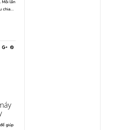
. Mỗi lần
u chia…
 máy
y
 để giúp