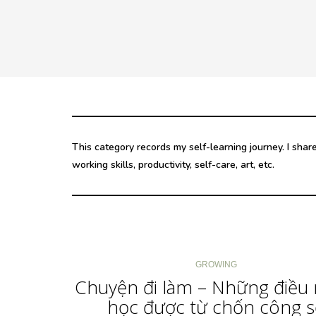
This category records my self-learning journey. I shar
working skills, productivity, self-care, art, etc.
GROWING
Chuyện đi làm – Những điều
học được từ chốn công s