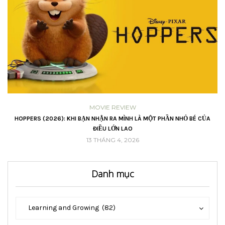
MOVIE REVIEW
VŨ
HOPPERS (2026): KHI BẠN NHẬN RA MÌNH LÀ MỘT PHẦN NHỎ BÉ CỦA
ĐIỀU LỚN LAO
13 THÁNG 4, 2026
Danh mục
Danh
Danh
Learning and Growing (82)
mục
mục