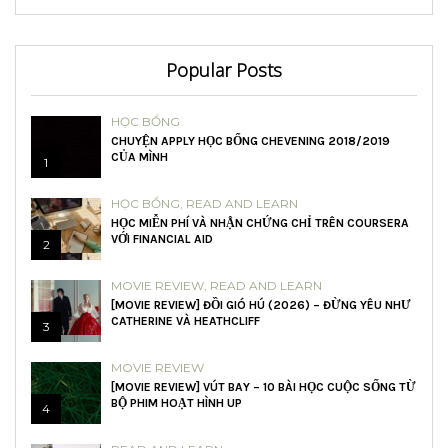
Popular Posts
HỌC BỔNG
CHUYỆN APPLY HỌC BỔNG CHEVENING 2018/2019
CỦA MÌNH
1
HỌC BỔNG
,
READ AND LEARN
HỌC MIỄN PHÍ VÀ NHẬN CHỨNG CHỈ TRÊN COURSERA
VỚI FINANCIAL AID
2
MOVIE REVIEW
,
READ AND LEARN
[MOVIE REVIEW] ĐỒI GIÓ HÚ (2026) – ĐỪNG YÊU NHƯ
CATHERINE VÀ HEATHCLIFF
3
MOVIE REVIEW
[MOVIE REVIEW] VÚT BAY – 10 BÀI HỌC CUỘC SỐNG TỪ
BỘ PHIM HOẠT HÌNH UP
4