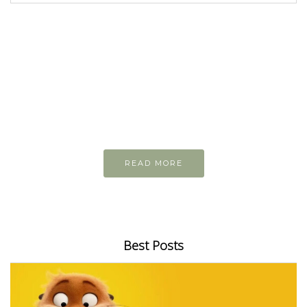
READ AND LEARN
Inspiring articles
Những bài viết hay tớ lưu lại để cùng đọc
READ MORE
Best Posts