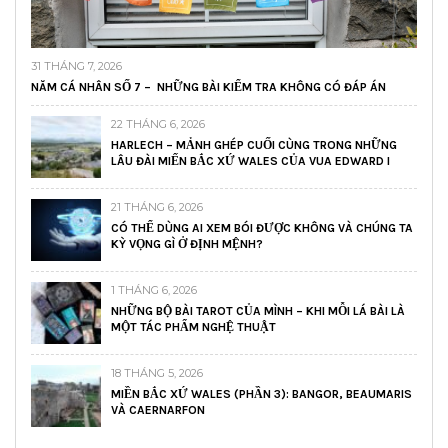
31 THÁNG 7, 2026
NĂM CÁ NHÂN SỐ 7 – NHỮNG BÀI KIỂM TRA KHÔNG CÓ ĐÁP ÁN
22 THÁNG 6, 2026
HARLECH – MẢNH GHÉP CUỐI CÙNG TRONG NHỮNG
LÂU ĐÀI MIẾN BẮC XỨ WALES CỦA VUA EDWARD I
21 THÁNG 6, 2026
CÓ THỂ DÙNG AI XEM BÓI ĐƯỢC KHÔNG VÀ CHÚNG TA
KỲ VỌNG GÌ Ở ĐỊNH MỆNH?
1 THÁNG 6, 2026
NHỮNG BỘ BÀI TAROT CỦA MÌNH – KHI MỖI LÁ BÀI LÀ
MỘT TÁC PHẨM NGHỆ THUẬT
18 THÁNG 5, 2026
MIỀN BẮC XỨ WALES (PHẦN 3): BANGOR, BEAUMARIS
VÀ CAERNARFON