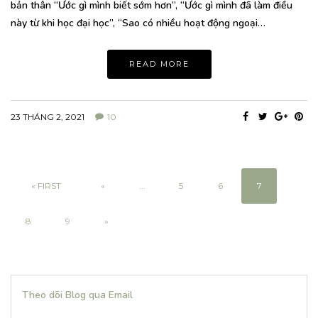
bản thân “Ước gì mình biết sớm hơn”, “Ước gì mình đã làm điều
này từ khi học đại học”, “Sao có nhiều hoạt động ngoại…
READ MORE
23 THÁNG 2, 2021
10
« FIRST
«
...
5
6
7
8
9
»
Theo dõi Blog qua Email