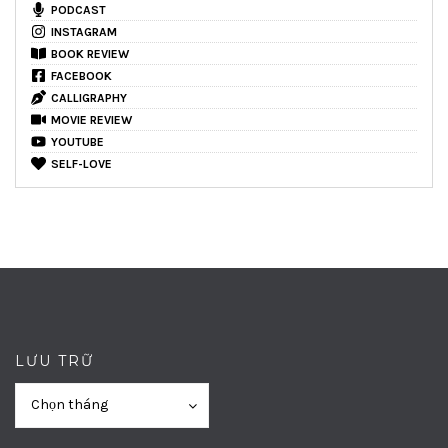
PODCAST
INSTAGRAM
BOOK REVIEW
FACEBOOK
CALLIGRAPHY
MOVIE REVIEW
YOUTUBE
SELF-LOVE
LƯU TRỮ
Lưu
Lưu
Chọn tháng
trữ
trữ