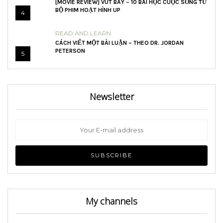
[MOVIE REVIEW] VÚT BAY – 10 BÀI HỌC CUỘC SỐNG TỪ
BỘ PHIM HOẠT HÌNH UP
4
READ AND LEARN
CÁCH VIẾT MỘT BÀI LUẬN – THEO DR. JORDAN
PETERSON
5
Newsletter
My channels