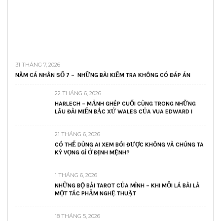
31 THÁNG 7, 2026
NĂM CÁ NHÂN SỐ 7 – NHỮNG BÀI KIỂM TRA KHÔNG CÓ ĐÁP ÁN
22 THÁNG 6, 2026
HARLECH – MẢNH GHÉP CUỐI CÙNG TRONG NHỮNG
LÂU ĐÀI MIẾN BẮC XỨ WALES CỦA VUA EDWARD I
21 THÁNG 6, 2026
CÓ THỂ DÙNG AI XEM BÓI ĐƯỢC KHÔNG VÀ CHÚNG TA
KỲ VỌNG GÌ Ở ĐỊNH MỆNH?
1 THÁNG 6, 2026
NHỮNG BỘ BÀI TAROT CỦA MÌNH – KHI MỖI LÁ BÀI LÀ
MỘT TÁC PHẨM NGHỆ THUẬT
18 THÁNG 5, 2026