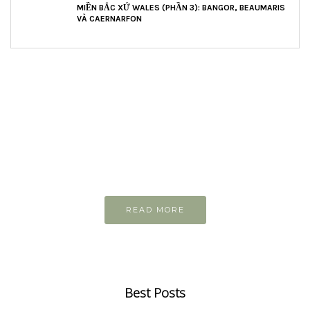
MIỀN BẮC XỨ WALES (PHẦN 3): BANGOR, BEAUMARIS
VÀ CAERNARFON
READ AND LEARN
Inspiring articles
Những bài viết hay tớ lưu lại để cùng đọc
READ MORE
Best Posts