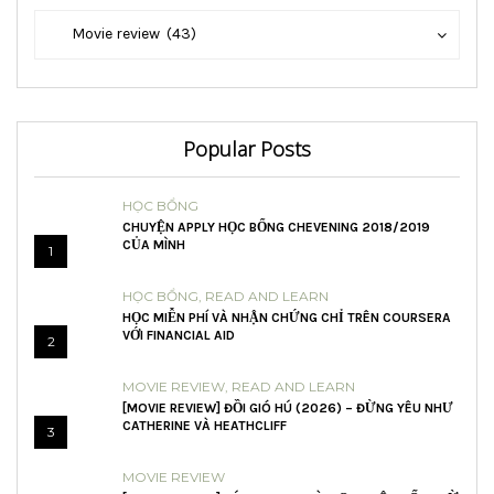
Danh
Danh
Movie review (43)
mục
mục
Popular Posts
HỌC BỔNG
CHUYỆN APPLY HỌC BỔNG CHEVENING 2018/2019
CỦA MÌNH
1
HỌC BỔNG
,
READ AND LEARN
HỌC MIỄN PHÍ VÀ NHẬN CHỨNG CHỈ TRÊN COURSERA
VỚI FINANCIAL AID
2
MOVIE REVIEW
,
READ AND LEARN
[MOVIE REVIEW] ĐỒI GIÓ HÚ (2026) – ĐỪNG YÊU NHƯ
CATHERINE VÀ HEATHCLIFF
3
MOVIE REVIEW