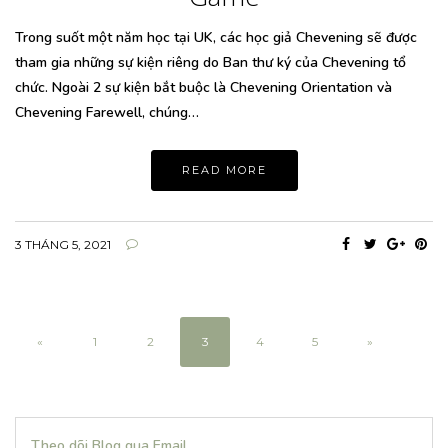
Trong suốt một năm học tại UK, các học giả Chevening sẽ được
tham gia những sự kiện riêng do Ban thư ký của Chevening tổ
chức. Ngoài 2 sự kiện bắt buộc là Chevening Orientation và
Chevening Farewell, chúng…
READ MORE
3 THÁNG 5, 2021
«
1
2
3
4
5
»
Theo dõi Blog qua Email