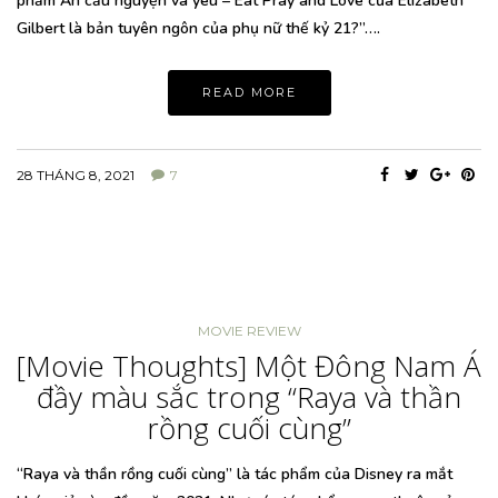
phẩm Ăn cầu nguyện và yêu – Eat Pray and Love của Elizabeth
Gilbert là bản tuyên ngôn của phụ nữ thế kỷ 21?”….
READ MORE
28 THÁNG 8, 2021
7
MOVIE REVIEW
[Movie Thoughts] Một Đông Nam Á
đầy màu sắc trong “Raya và thần
rồng cuối cùng”
“Raya và thần rồng cuối cùng” là tác phẩm của Disney ra mắt