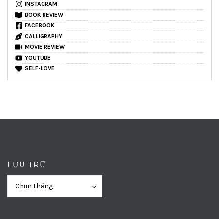
INSTAGRAM
BOOK REVIEW
FACEBOOK
CALLIGRAPHY
MOVIE REVIEW
YOUTUBE
SELF-LOVE
LƯU TRỮ
Lưu
Lưu
Chọn tháng
trữ
trữ