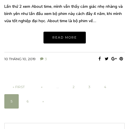
Lần thứ 2 xem About time, mình vẫn thấy cảm giác nhẹ nhàng và
bình yên như lần đầu xem bộ phim này cách đây 4 năm, khi mình
vừa tốt nghiệp đại học. About time là bộ phim về…
READ MORE
10 THÁNG 10, 2019
3
« FIRST
«
...
2
3
4
5
6
»