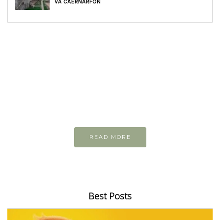
VÀ CAERNARFON
READ AND LEARN
Inspiring articles
Những bài viết hay tớ lưu lại để cùng đọc
READ MORE
Best Posts