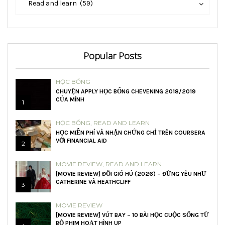
Read and learn (59)
mục
mục
Popular Posts
HỌC BỔNG
CHUYỆN APPLY HỌC BỔNG CHEVENING 2018/2019
CỦA MÌNH
1
HỌC BỔNG
,
READ AND LEARN
HỌC MIỄN PHÍ VÀ NHẬN CHỨNG CHỈ TRÊN COURSERA
VỚI FINANCIAL AID
2
MOVIE REVIEW
,
READ AND LEARN
[MOVIE REVIEW] ĐỒI GIÓ HÚ (2026) – ĐỪNG YÊU NHƯ
CATHERINE VÀ HEATHCLIFF
3
MOVIE REVIEW
[MOVIE REVIEW] VÚT BAY – 10 BÀI HỌC CUỘC SỐNG TỪ
BỘ PHIM HOẠT HÌNH UP