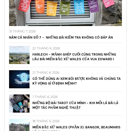
31 THÁNG 7, 2026
NĂM CÁ NHÂN SỐ 7 – NHỮNG BÀI KIỂM TRA KHÔNG CÓ ĐÁP ÁN
22 THÁNG 6, 2026
HARLECH – MẢNH GHÉP CUỐI CÙNG TRONG NHỮNG
LÂU ĐÀI MIẾN BẮC XỨ WALES CỦA VUA EDWARD I
21 THÁNG 6, 2026
CÓ THỂ DÙNG AI XEM BÓI ĐƯỢC KHÔNG VÀ CHÚNG TA
KỲ VỌNG GÌ Ở ĐỊNH MỆNH?
1 THÁNG 6, 2026
NHỮNG BỘ BÀI TAROT CỦA MÌNH – KHI MỖI LÁ BÀI LÀ
MỘT TÁC PHẨM NGHỆ THUẬT
18 THÁNG 5, 2026
MIỀN BẮC XỨ WALES (PHẦN 3): BANGOR, BEAUMARIS