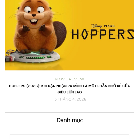
MOVIE REVIEW
VŨ
HOPPERS (2026): KHI BẠN NHẬN RA MÌNH LÀ MỘT PHẦN NHỎ BÉ CỦA
ĐIỀU LỚN LAO
13 THÁNG 4, 2026
Danh mục
Danh
Danh