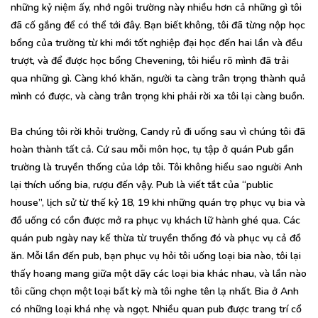
những kỷ niệm ấy, nhớ ngôi trường này nhiều hơn cả những gì tôi
đã cố gắng để có thể tới đây. Bạn biết không, tôi đã từng nộp học
bổng của trường từ khi mới tốt nghiệp đại học đến hai lần và đều
trượt, và để được học bổng Chevening, tôi hiểu rõ mình đã trải
qua những gì. Càng khó khăn, người ta càng trân trọng thành quả
mình có được, và càng trân trọng khi phải rời xa tôi lại càng buồn.
Ba chúng tôi rời khỏi trường, Candy rủ đi uống sau vì chúng tôi đã
hoàn thành tất cả. Cứ sau mỗi môn học, tụ tập ở quán Pub gần
trường là truyền thống của lớp tôi. Tôi không hiểu sao người Anh
lại thích uống bia, rượu đến vậy. Pub là viết tắt của “public
house”, lịch sử từ thế kỷ 18, 19 khi những quán trọ phục vụ bia và
đồ uống có cồn được mở ra phục vụ khách lữ hành ghé qua. Các
quán pub ngày nay kế thừa từ truyền thống đó và phục vụ cả đồ
ăn. Mỗi lần đến pub, bạn phục vụ hỏi tôi uống loại bia nào, tôi lại
thấy hoang mang giữa một dãy các loại bia khác nhau, và lần nào
tôi cũng chọn một loại bất kỳ mà tôi nghe tên lạ nhất. Bia ở Anh
có những loại khá nhẹ và ngọt. Nhiều quan pub được trang trí cổ