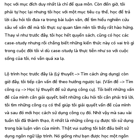
học với mục đích duy nhất là chỉ để qua môn. Còn đến giờ, tôi
phải tự học lại nhưng tôi học với một mục tiêu cụ thể, học để trả
lời câu hỏi tôi đưa ra trong bài luận văn, để tìm hiểu nghiên cứu
sâu về vấn đề mà tôi thực sự quan tâm nên tôi thấy rất hào hứng.
Thay vì như trước đây, tôi học hết quyển sách, cũng có học các
case-study nhưng rồi chẳng biết những kiến thức này có vai trò gì
trong cuộc đời tôi vì dù case-study là thực tiễn như so với cuộc
sống của tôi, nó vẫn quá xa lạ.
Lộ trình học trước đây là (Lý thuyết –> Tìm cách ứng dụng) còn
giờ đây, tôi tiếp cận vấn đề theo hướng ngược lại. (Vấn đề –> Tìm
công cụ –> Học lý thuyết để sử dụng công cụ). Tôi biết những vấn
đề của mình cần giải quyết, biết những câu hỏi tôi cần phải trả lời,
tôi tìm những công cụ có thể giúp tôi giải quyết vấn đề của mình
và sau đó mới học cách sử dụng công cụ đó. Nhờ vậy mà sau vài
tuần tôi đã thành thạo, ít nhất là những công cụ được tôi sử dụng
trong bài luận văn của mình. Thật vui sướng tôi bắt đầu biết sử
dụng ngôn ngữ lập trình. Nó giống như bạn được học một ngôn