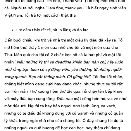
thích trả lời bằng câu “I’m fine, Thank you” (Tôi ổn) một chút nào
cả. Người ta nói, nghe “I’am fine, thank you” là biết ngay sinh viên
Việt Nam. Tôi trả lời một cách thật thà:
Em cảm thấy rất tệ, rất lo lắng và áp lực.
Đến buổi chiều, khi trở về nhà thì một điều kỳ diệu đã xảy ra. Tôi
mở hòm thư, thấy 1 món quà nhỏ cho tôi và một món quà cho
Thư. Món quà cho tôi có 2 chiếc kẹo sô cô la hạt phỉ và một lời
nhắn “
Nếu những kỳ thi và deadline khiến bạn nản chí, hãy luôn
nhớ rằng bạn luôn có sự động viên, yêu thương từ những người
xung quanh. Bạn rất thông minh. Cố gắng lên
”. Tôi đọc lời nhắn,
chẳng biết mình đang cười hay đang khóc, nhưng thực sự tôi rất
vui. Tôi nhắn Thư xuống hòm thư lấy quà, rồi chạy lên bếp khoe
với mấy đứa bạn cùng tầng. Đứa nào mặt cũng hớn hở, vui vẻ như
một đứa trẻ. Người ta hay bảo người Anh lạnh lùng, xa xách,
nhưng có lẽ điều đó không đúng với cô Sarah và những cô quản
lý khác trong ngôi nhà nhỏ của chúng tôi. Ở đây, chúng tôi dù là
những người xa quê hương để học cao học, hay thậm chí đang