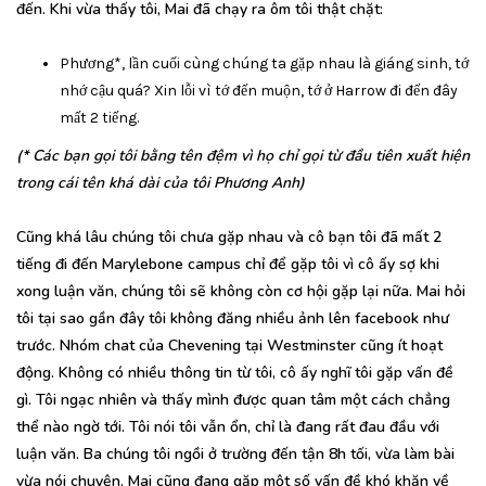
đến. Khi vừa thấy tôi, Mai đã chạy ra ôm tôi thật chặt:
Phương*, lần cuối cùng chúng ta gặp nhau là giáng sinh, tớ
nhớ cậu quá? Xin lỗi vì tớ đến muộn, tớ ở Harrow đi đến đây
mất 2 tiếng.
(* Các bạn gọi tôi bằng tên đệm vì họ chỉ gọi từ đầu tiên xuất hiện
trong cái tên khá dài của tôi Phương Anh)
Cũng khá lâu chúng tôi chưa gặp nhau và cô bạn tôi đã mất 2
tiếng đi đến Marylebone campus chỉ để gặp tôi vì cô ấy sợ khi
xong luận văn, chúng tôi sẽ không còn cơ hội gặp lại nữa. Mai hỏi
tôi tại sao gần đây tôi không đăng nhiều ảnh lên facebook như
trước. Nhóm chat của Chevening tại Westminster cũng ít hoạt
động. Không có nhiều thông tin từ tôi, cô ấy nghĩ tôi gặp vấn đề
gì. Tôi ngạc nhiên và thấy mình được quan tâm một cách chẳng
thể nào ngờ tới. Tôi nói tôi vẫn ổn, chỉ là đang rất đau đầu với
luận văn. Ba chúng tôi ngồi ở trường đến tận 8h tối, vừa làm bài
vừa nói chuyện. Mai cũng đang gặp một số vấn đề khó khăn về