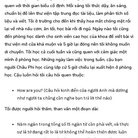
quen với thời gian biểu cố định. Mỗi sáng tôi thức dậy, ăn sáng,
chuẩn bị đồ lên thư viện tập trung đọc tài liệu, làm phân tích số
liệu và viết. Tôi ở trường cho đến khi thấy hoa mắt chóng mặt rồi
lại về nhà nấu cơm, ăn tối, học bài rồi đi ngủ. Ngày nào tôi cũng
đến phòng học dành cho sinh viên cao học của khoa để viết bài vì
thư viện mở cửa khá muộn và 5 giờ lại đóng nên tôi không muốn
di chuyển. Tôi học cả cuối tuần và cũng quen với cảm giác một
mình ở phòng học. Những ngày làm việc trong tuần, cậu bạn
người Châu Phi học cùng lớp cứ 5 giờ chiều lại xuất hiện ở phòng
học. Cậu luôn hỏi tôi câu hỏi quen thuộc:
How are you? (Câu hỏi kinh điển của người Anh mà dường
như người ta chẳng cần nghe bạn trả lời thế nào)
Tôi được người hỏi thăm, than vãn một đoạn dài:
Năm ngàn trong tổng số 15 ngàn từ cần phải viết, và thực
sự là tớ đang rất lo là tớ không thể hoàn thiện được luận