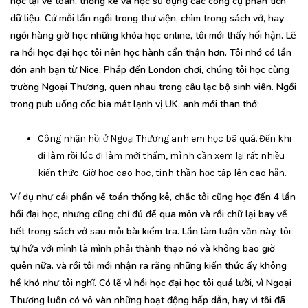
học lại về toán, thống kê và học sử dụng các công cụ phân tích
dữ liệu. Cứ mỗi lần ngồi trong thư viện, chìm trong sách vở, hay
ngồi hàng giờ học những khóa học online, tôi mới thấy hối hận. Lẽ
ra hồi học đại học tôi nên học hành cẩn thận hơn. Tôi nhớ có lần
đón anh bạn từ Nice, Pháp đến London chơi, chúng tôi học cùng
trường Ngoại Thương, quen nhau trong câu lạc bộ sinh viên. Ngồi
trong pub uống cốc bia mát lạnh vị UK, anh mới than thở:
Công nhận hồi ở Ngoại Thương anh em học bã quá. Đến khi
đi làm rồi lúc đi làm mới thấm, mình cần xem lại rất nhiều
kiến thức. Giờ học cao học, tinh thần học tập lên cao hẳn.
Ví dụ như cái phần về toán thống kê, chắc tôi cũng học đến 4 lần
hồi đại học, nhưng cũng chỉ đủ để qua môn và rồi chữ lại bay về
hết trong sách vở sau mỗi bài kiểm tra. Lần làm luận văn này, tôi
tự hứa với mình là mình phải thành thạo nó và không bao giờ
quên nữa. và rồi tôi mới nhận ra rằng những kiến thức ấy không
hề khó như tôi nghĩ. Có lẽ vì hồi học đại học tôi quá lười, vì Ngoại
Thương luôn có vô vàn những hoạt động hấp dẫn, hay vì tôi đã