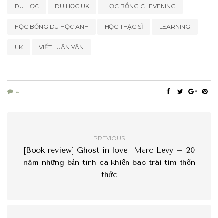
DU HỌC
DU HỌC UK
HỌC BỔNG CHEVENING
HỌC BỔNG DU HỌC ANH
HỌC THẠC SĨ
LEARNING
UK
VIẾT LUẬN VĂN
4
PREVIOUS
[Book review] Ghost in love_Marc Levy – 20
năm những bản tình ca khiến bao trái tim thổn
thức