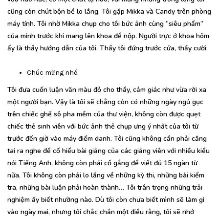
cũng còn chút bộn bề lo lắng. Tôi gặp Mikka và Candy trên phòng
máy tính. Tôi nhờ Mikka chụp cho tôi bức ảnh cùng “siêu phẩm”
của mình trước khi mang lên khoa để nộp. Người trực ở khoa hôm
ấy là thầy hướng dẫn của tôi. Thấy tôi đứng trước cửa, thầy cười:
Chúc mừng nhé.
Tôi đưa cuốn luận văn màu đỏ cho thầy, cảm giác như vừa rời xa
một người bạn. Vậy là tôi sẽ chẳng còn có những ngày ngủ gục
trên chiếc ghế sô pha mềm của thư viện, không còn được quẹt
chiếc thẻ sinh viên với bức ảnh thẻ chụp ưng ý nhất của tôi từ
trước đến giờ vào máy điểm danh. Tôi cũng không cần phải căng
tai ra nghe để cố hiểu bài giảng của các giảng viên với nhiều kiểu
nói Tiếng Anh, không còn phải cố gắng để viết đủ 15 ngàn từ
nữa. Tôi không còn phải lo lắng về những kỳ thi, những bài kiểm
tra, những bài luận phải hoàn thành… Tôi trân trọng những trải
nghiệm ấy biết nhường nào. Dù tôi còn chưa biết mình sẽ làm gì
vào ngày mai, nhưng tôi chắc chắn một điều rằng, tôi sẽ nhớ