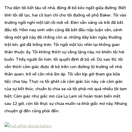
Thư dặn tôi bắt tàu về nhà, đừng đi bộ kẻo ngất giữa đường. Biết
tính tôi dễ lạc, hai cô bạn chỉ cho tôi đường về phố Baker. Tôi vào
trường ngồi nghỉ một lát rồi mới về. Đèn vẫn sáng và trời đã bắt
đầu tối. Hôm nay sinh viên cũng đã bắt đầu nộp luận văn, sảnh
tầng một giờ này đã chẳng còn ai, những dãy bàn ngày thường
trật kín, giờ đã trống trơn. Tôi ngồi một lúc nhìn lại không gian
thân thuộc ấy. Tôi không thích sự vắng lặng này, nó khiến tôi hơi
buồn. Thấy người ổn hơn, tôi quyết định đi bộ về. Dù sao thì, tôi
vẫn thích cảm giác được đi bộ trên con đường từ trường về nhà
thân quen, trở về căn nhà ấm áp. Tôi vẫn kịp giờ tham gia bữa
tiệc chia tay. Thực ra tôi ghét cái cảm giác lúc này, cái cảm giác
của sự kết thúc, chuẩn bị chia xa và tôi phải nói quá nhiều lời tạm
biệt. Cảm giác như giấc mơ của Lọ Lem sẽ hoàn toàn biến mất
sau 12 giờ, còn tôi thực sự chưa muốn ra khỏi giấc mơ này. Nhưng
chuyện gì đến cũng phải đến.