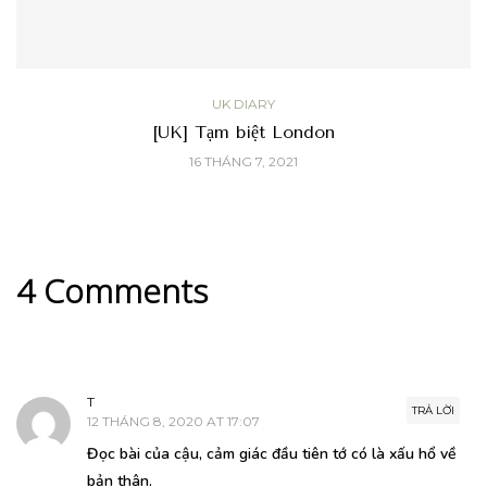
UK DIARY
[UK] Tạm biệt London
16 THÁNG 7, 2021
4 Comments
T
TRẢ LỜI
12 THÁNG 8, 2020 AT 17:07
Đọc bài của cậu, cảm giác đầu tiên tớ có là xấu hổ về
bản thân.