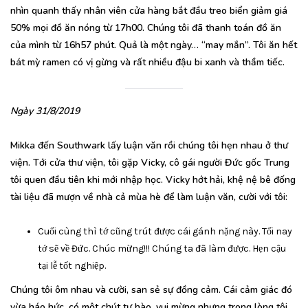
nhìn quanh thấy nhân viên cửa hàng bắt đầu treo biển giảm giá
50% mọi đồ ăn nóng từ 17h00. Chúng tôi đã thanh toán đồ ăn
của mình từ 16h57 phút. Quả là một ngày… “may mắn”. Tôi ăn hết
bát mỳ ramen có vị gừng và rất nhiều đậu bi xanh và thầm tiếc.
Ngày 31/8/2019
Mikka đến Southwark lấy luận văn rồi chúng tôi hẹn nhau ở thư
viện. Tới cửa thư viện, tôi gặp Vicky, cô gái người Đức gốc Trung
tôi quen đầu tiên khi mới nhập học. Vicky hớt hải, khệ nệ bê đống
tài liệu đã mượn về nhà cả mùa hè để làm luận văn, cười với tôi:
Cuối cùng thì tớ cũng trút được cái gánh nặng này. Tối nay
tớ sẽ về Đức. Chúc mừng!!! Chúng ta đã làm được. Hẹn cậu
tại lễ tốt nghiệp.
Chúng tôi ôm nhau và cười, san sẻ sự đồng cảm. Cái cảm giác đó
vừa háo hức, có một chút tự hào, vui mừng nhưng trong lòng tôi