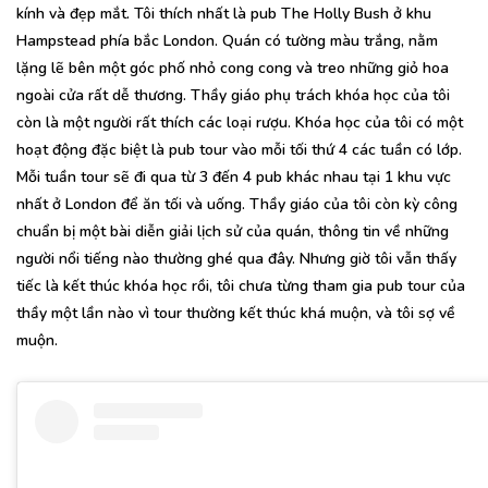
kính và đẹp mắt. Tôi thích nhất là pub The Holly Bush ở khu
Hampstead phía bắc London. Quán có tường màu trắng, nằm
lặng lẽ bên một góc phố nhỏ cong cong và treo những giỏ hoa
ngoài cửa rất dễ thương. Thầy giáo phụ trách khóa học của tôi
còn là một người rất thích các loại rượu. Khóa học của tôi có một
hoạt động đặc biệt là pub tour vào mỗi tối thứ 4 các tuần có lớp.
Mỗi tuần tour sẽ đi qua từ 3 đến 4 pub khác nhau tại 1 khu vực
nhất ở London để ăn tối và uống. Thầy giáo của tôi còn kỳ công
chuẩn bị một bài diễn giải lịch sử của quán, thông tin về những
người nổi tiếng nào thường ghé qua đây. Nhưng giờ tôi vẫn thấy
tiếc là kết thúc khóa học rồi, tôi chưa từng tham gia pub tour của
thầy một lần nào vì tour thường kết thúc khá muộn, và tôi sợ về
muộn.