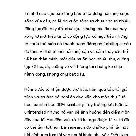
Tớ nhớ câu cậu bảo từng bảo tớ là đừng hâm mộ cuộc
sống của cậu, có lẽ do cuộc sống tớ chưa cho tớ nhiều
động lực để thay đổi như cậu. Nhưng mà, đọc bài này
xong tớ mới hiểu là tớ có động lực, có mục tiêu nhưng
tớ chưa thể biến nó thành hành động như những gì cậu
đã làm. Vì thế tớ mới hâm mộ cậu và cảm thấy xấu hổ
về bản thân mình, một đứa muốn học nhiều thứ, cuồng
lập kế hoạch, cuồng vẽ vời tương lai nhưng ko chịu
hành động, không chịu bắt đầu.
Hôm trước tớ nhận được thư báo, hôm qua tớ phải giải
trình với trường về nghi án đạo văn cho môn thứ 3 tớ
học, turnitin báo 38% similarity. Tuy trường kết luận là
unintended nhưng nó vẫn sẽ ảnh hưởng đến điểm môn
đấy của tớ. Hai đêm vừa rồi tớ ko ngủ được, lẽ ra tớ đã
có thể làm tốt hơn bài research đó chứ ko phải là một
bài dính tùm lum lời văn người khác như vậy. Điều làm