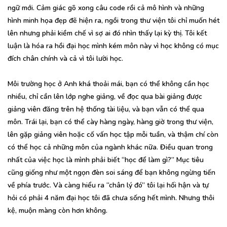
ngữ mới. Cảm giác gõ xong câu code rồi cả mô hình và những
hình minh họa đẹp đẽ hiện ra, ngồi trong thư viện tôi chỉ muốn hét
lên nhưng phải kiềm chế vì sợ ai đó nhìn thấy lại kỳ thị. Tôi kết
luận là hóa ra hồi đại học mình kém môn này vì học không có mục
đích chân chính và cả vì tôi lười học.
Môi trường học ở Anh khá thoải mái, bạn có thể không cần học
nhiều, chỉ cần lên lớp nghe giảng, về đọc qua bài giảng được
giảng viên đăng trên hệ thống tài liệu, và bạn vẫn có thể qua
môn. Trái lại, bạn có thể cày hàng ngày, hàng giờ trong thư viện,
lên gặp giảng viên hoặc cố vấn học tập mỗi tuần, và thậm chí còn
có thể học cả những môn của ngành khác nữa. Điều quan trong
nhất của việc học là mình phải biết “học để làm gì?” Mục tiêu
cũng giống như một ngọn đèn soi sáng để bạn không ngừng tiến
về phía trước. Và càng hiểu ra “chân lý đó” tôi lại hối hận và tự
hỏi có phải 4 năm đại học tôi đã chưa sống hết mình. Nhưng thôi
kệ, muộn màng còn hơn không.