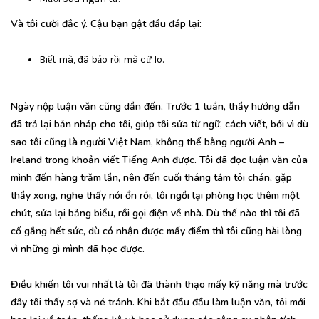
Và tôi cười đắc ý. Cậu bạn gật đầu đáp lại:
Biết mà, đã bảo rồi mà cứ lo.
Ngày nộp luận văn cũng dần đến. Trước 1 tuần, thầy hướng dẫn
đã trả lại bản nháp cho tôi, giúp tôi sửa từ ngữ, cách viết, bởi vì dù
sao tôi cũng là người Việt Nam, không thể bằng người Anh –
Ireland trong khoản viết Tiếng Anh được. Tôi đã đọc luận văn của
mình đến hàng trăm lần, nên đến cuối tháng tám tôi chán, gặp
thầy xong, nghe thấy nói ổn rồi, tôi ngồi lại phòng học thêm một
chút, sửa lại bảng biểu, rồi gọi điện về nhà. Dù thế nào thì tôi đã
cố gắng hết sức, dù có nhận được mấy điểm thì tôi cũng hài lòng
vì những gì mình đã học được.
Điều khiến tôi vui nhất là tôi đã thành thạo mấy kỹ năng mà trước
đây tôi thấy sợ và né tránh. Khi bắt đầu đầu làm luận văn, tôi mới