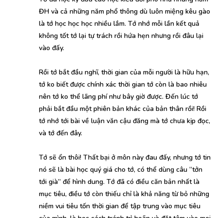
ĐH và cả những năm phổ thông dù luôn miệng kêu gào
là tớ học học học nhiều lắm. Tớ nhớ mỗi lần kết quả
không tốt tớ lại tự trách rồi hứa hẹn nhưng rồi đâu lại
vào đấy.
Rồi tớ bắt đầu nghĩ, thời gian của mỗi người là hữu hạn,
tớ ko biết được chính xác thời gian tớ còn là bao nhiêu
nên tớ ko thể lãng phí như bây giờ được. Đến lúc tớ
phải bắt đầu một phiên bản khác của bản thân rồi! Rồi
tớ nhớ tới bài về luận văn cậu đăng mà tớ chưa kịp đọc,
và tớ đến đây.
Tớ sẽ ổn thôi! Thất bại ở môn này đau đấy, nhưng tớ tin
nó sẽ là bài học quý giá cho tớ, có thể dùng câu “tởn
tới già” để hình dung. Tớ đã có điều căn bản nhất là
mục tiêu, điều tớ còn thiếu chỉ là khả năng từ bỏ những
niềm vui tiêu tốn thời gian để tập trung vào mục tiêu