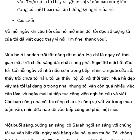
văn. Thực sự là tớ thấy rất ghen thị vì các bạn cùng lớp
đang có thể thoải mái tận hưởng kỳ nghỉ mùa hè.
Cậu sẽ ổn.
Và mỗi ngày khi cậu hỏi câu hỏi mở màn đó, tôi đọc số lượng từ
của tôi đã viết được thay vì nói “I’m fine, thank you”.
Mùa hè ở London trời tắt nắng rất muộn. Hạ chí là ngày có thời
gian mặt trời chiếu sáng dài nhất cũng phải 9 giờ 30 mới bắt đầu
tối. Cứ mỗi ngày về nhà nấu cơm trong bếp, nhìn ra ngoài cửa sổ,
thấy trời chưa tối hẳn, tôi lại thấy “tội lỗi với thời tiết”. Mùa hè đẹp
vậy mà tôi lại đang ở trong nhà, nhưng tôi vẫn còn quá nhiều việc
cần làm, và ngày mai lại tiếp tục công viên nghiên cứu và viết.
Các bạn cùng nhà với tôi cũng chia sẻ cùng sự vất vả trong mùa
luận văn, nhìn đứa nào tối vào bếp cũng bơ phờ, mệt mỏi.
Một buổi sáng, xuống ăn sáng, cô Sarah ngồi ăn sáng với chúng
tôi và vẫn bắt đầu ngày mới bằng câu hỏi quen thuộc. Tôi không