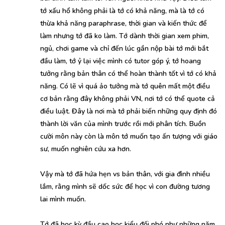
tớ xấu hổ không phải là tớ có khả năng, mà là tớ có
thừa khả năng paraphrase, thời gian và kiến thức để
làm nhưng tớ đã ko làm. Tớ dành thời gian xem phim,
ngủ, chơi game và chỉ đến lúc gần nộp bài tớ mới bắt
đầu làm, tớ ỷ lại việc mình có tutor góp ý, tớ hoang
tưởng rằng bản thân có thể hoàn thành tốt vì tớ có khả
năng. Có lẽ vì quá ảo tưởng mà tớ quên mất một điều
cơ bản rằng đây không phải VN, nơi tớ có thể quote cả
điều luật. Đây là nơi mà tớ phải biến những quy định đó
thành lời văn của mình trước rồi mới phân tích. Buồn
cười môn này còn là môn tớ muốn tạo ấn tượng với giáo
sư, muốn nghiên cứu xa hơn.
Vậy mà tớ đã hứa hẹn vs bản thân, với gia đình nhiều
lắm, rằng mình sẽ dốc sức để học vì con đường tương
lai mình muốn.
Tớ đã học kỳ đầu cao học kiểu đối phó như những năm