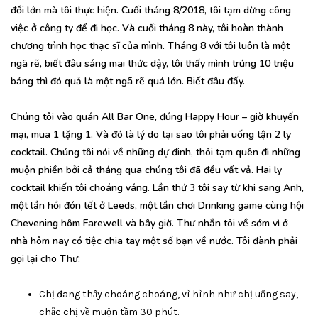
đổi lớn mà tôi thực hiện. Cuối tháng 8/2018, tôi tạm dừng công
việc ở công ty để đi học. Và cuối tháng 8 này, tôi hoàn thành
chương trình học thạc sĩ của mình. Tháng 8 với tôi luôn là một
ngã rẽ, biết đâu sáng mai thức dậy, tôi thấy mình trúng 10 triệu
bảng thì đó quả là một ngã rẽ quá lớn. Biết đâu đấy.
Chúng tôi vào quán All Bar One, đúng Happy Hour – giờ khuyến
mại, mua 1 tặng 1. Và đó là lý do tại sao tôi phải uống tận 2 ly
cocktail. Chúng tôi nói về những dự đinh, thôi tạm quên đi những
muộn phiền bởi cả tháng qua chúng tôi đã đều vất vả. Hai ly
cocktail khiến tôi choáng váng. Lần thứ 3 tôi say từ khi sang Anh,
một lần hồi đón tết ở Leeds, một lần chơi Drinking game cùng hội
Chevening hôm Farewell và bây giờ. Thư nhắn tôi về sớm vì ở
nhà hôm nay có tiệc chia tay một số bạn về nước. Tôi đành phải
gọi lại cho Thư:
Chị đang thấy choáng choáng, vì hình như chị uống say,
chắc chị về muộn tầm 30 phút.