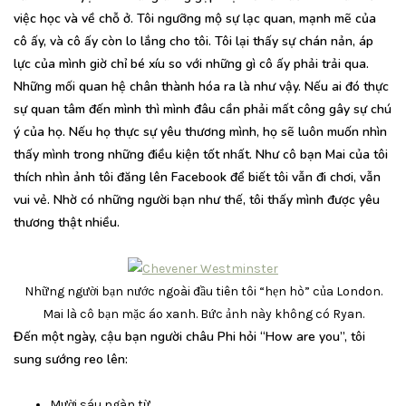
việc học và về chỗ ở. Tôi ngưỡng mộ sự lạc quan, mạnh mẽ của
cô ấy, và cô ấy còn lo lắng cho tôi. Tôi lại thấy sự chán nản, áp
lực của mình giờ chỉ bé xíu so với những gì cô ấy phải trải qua.
Những mối quan hệ chân thành hóa ra là như vậy. Nếu ai đó thực
sự quan tâm đến mình thì mình đâu cần phải mất công gây sự chú
ý của họ. Nếu họ thực sự yêu thương mình, họ sẽ luôn muốn nhìn
thấy mình trong những điều kiện tốt nhất. Như cô bạn Mai của tôi
thích nhìn ảnh tôi đăng lên Facebook để biết tôi vẫn đi chơi, vẫn
vui vẻ. Nhờ có những người bạn như thế, tôi thấy mình được yêu
thương thật nhiều.
Những người bạn nước ngoài đầu tiên tôi “hẹn hò” của London.
Mai là cô bạn mặc áo xanh. Bức ảnh này không có Ryan.
Đến một ngày, cậu bạn người châu Phi hỏi “How are you”, tôi
sung sướng reo lên:
Mười sáu ngàn từ.