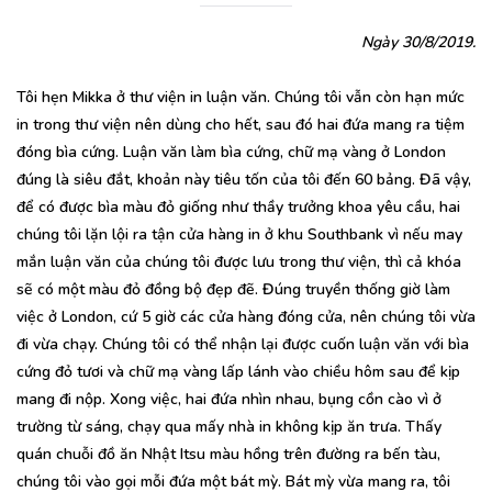
Ngày 30/8/2019.
Tôi hẹn Mikka ở thư viện in luận văn. Chúng tôi vẫn còn hạn mức
in trong thư viện nên dùng cho hết, sau đó hai đứa mang ra tiệm
đóng bìa cứng. Luận văn làm bìa cứng, chữ mạ vàng ở London
đúng là siêu đắt, khoản này tiêu tốn của tôi đến 60 bảng. Đã vậy,
để có được bìa màu đỏ giống như thầy trưởng khoa yêu cầu, hai
chúng tôi lặn lội ra tận cửa hàng in ở khu Southbank vì nếu may
mắn luận văn của chúng tôi được lưu trong thư viện, thì cả khóa
sẽ có một màu đỏ đồng bộ đẹp đẽ. Đúng truyền thống giờ làm
việc ở London, cứ 5 giờ các cửa hàng đóng cửa, nên chúng tôi vừa
đi vừa chạy. Chúng tôi có thể nhận lại được cuốn luận văn với bìa
cứng đỏ tươi và chữ mạ vàng lấp lánh vào chiều hôm sau để kịp
mang đi nộp. Xong việc, hai đứa nhìn nhau, bụng cồn cào vì ở
trường từ sáng, chạy qua mấy nhà in không kịp ăn trưa. Thấy
quán chuỗi đồ ăn Nhật Itsu màu hồng trên đường ra bến tàu,
chúng tôi vào gọi mỗi đứa một bát mỳ. Bát mỳ vừa mang ra, tôi