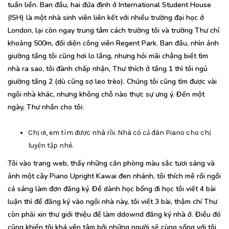
tuần liền. Ban đầu, hai đứa định ở International Student House
(ISH) là một nhà sinh viên liên kết với nhiều trường đại học ở
London, lại còn ngay trung tâm cách trường tôi và trường Thư chỉ
khoảng 500m, đối diện công viên Regent Park. Ban đầu, nhìn ảnh
giường tầng tôi cũng hơi lo lắng, nhưng hỏi mãi chẳng biết tìm
nhà ra sao, tôi đành chấp nhận, Thư thích ở tầng 1 thì tôi ngủ
giường tầng 2 (dù cũng sợ leo trèo). Chúng tôi cũng tìm được vài
ngôi nhà khác, nhưng không chỗ nào thực sự ưng ý. Đến một
ngày, Thư nhắn cho tôi:
Chị ơi, em tìm được nhà rồi. Nhà có cả đàn Piano cho chị
luyện tập nhé.
Tôi vào trang web, thấy những căn phòng màu sắc tươi sáng và
ảnh một cây Piano Upright Kawai đen nhánh, tôi thích mê rồi ngồi
cả sáng làm đơn đăng ký. Để dành học bổng đi học tôi viết 4 bài
luận thì để đăng ký vào ngôi nhà này, tôi viết 3 bài, thậm chí Thư
còn phải xin thư giới thiệu để làm ddownd đăng ký nhà ở. Điều đó
cũng khiến tôi khá yên tâm bởi những người sẽ cùng sống với tôi