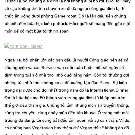
Trung Quốc. Nhưng gia đình là nơi không ai bị bỏ rơi. Buổi tối, mấy
cô cậu không thể lên chuyến xe đi dã ngoại cùng gia đình lại tổ
chức ăn uống dưới phòng Game room. Đó là lần đầu tiên chúng
tôi biết đến bữa tiệc kiểu potluck. Mỗi người sẽ mang đến góp một
món để có một bữa tối thịnh soạn.
Ngoài ra, bởi phần lớn các bạn đều là người Công giáo nên sẽ có
cầu nguyện và các Service vào cuối tuần hoặc một số ngày cố
định trong tuần ở nhà thời nhỏ dưới tầng hầm. Còn tôi thường đợi
những lúc nhà thời không có ai để xuống tập đàn Piano. Sự kiện
trọng đại được chờ đợi nhất trong năm đó là International Dinner.
Đó là bữa tiệc mà 80 thành viên trong gia đình từ khắp nơi trên
thế giới đều tham gia. Chúng tôi làm những món ăn truyền thống,
cùng trò chuyện, cùng nhảy múa đến tận khuya. Ở trong một môi
trường đa dạng, tôi cũng bắt đầu làm quen với sự cẩn thận. Ví dụ,
có những bạn Vegetarian hay thậm chí Vegan thì sẽ không ăn đồ