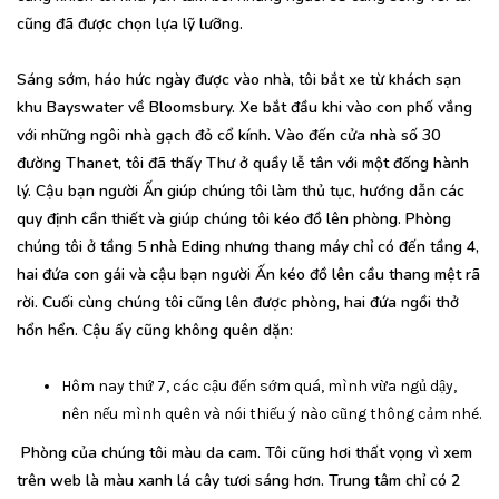
cũng đã được chọn lựa lỹ lưỡng.
Sáng sớm, háo hức ngày được vào nhà, tôi bắt xe từ khách sạn
khu Bayswater về Bloomsbury. Xe bắt đầu khi vào con phố vắng
với những ngôi nhà gạch đỏ cổ kính. Vào đến cửa nhà số 30
đường Thanet, tôi đã thấy Thư ở quầy lễ tân với một đống hành
lý. Cậu bạn người Ấn giúp chúng tôi làm thủ tục, hướng dẫn các
quy định cần thiết và giúp chúng tôi kéo đồ lên phòng. Phòng
chúng tôi ở tầng 5 nhà Eding nhưng thang máy chỉ có đến tầng 4,
hai đứa con gái và cậu bạn người Ấn kéo đồ lên cầu thang mệt rã
rời. Cuối cùng chúng tôi cũng lên được phòng, hai đứa ngồi thở
hổn hển. Cậu ấy cũng không quên dặn:
Hôm nay thứ 7, các cậu đến sớm quá, mình vừa ngủ dậy,
nên nếu mình quên và nói thiếu ý nào cũng thông cảm nhé.
Phòng của chúng tôi màu da cam. Tôi cũng hơi thất vọng vì xem
trên web là màu xanh lá cây tươi sáng hơn. Trung tâm chỉ có 2