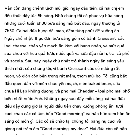
Vẫn còn đang chênh lệch múi giờ, ngày đầu tiên, cả hai chị em
đều thức dậy lúc 5h sáng. Nhà chúng tôi có phục vụ bữa sáng
nhưng cuối tuần 8h30 bữa sáng mới bắt đầu, ngày thường là
7h30. Cà hai đứa bụng đói meo, đếm từng phút để xuống ăn.
Ngày chủ nhật, thực đơn bữa sáng gồm có bánh Croissant, các
loại cheese, cháo yến mạch ăn kèm với hạnh nhân, và mứt quả,
sữa chua với hoa quả tươi, nước quả và sữa đậu nành, trà, cà phê
và socola. Sau này, ngày chủ nhật trở thành ngày ăn sáng yêu
thích nhất của chúng tôi, vì bánh Croissant các cô nướng rất
ngon, vỏ giòn còn bên trong rất mềm, thơm mùi bơ. Tôi cũng bắt
đầu quen dần với món cháo yến mạch, món baked bean, sữa
chua Hi Lạp không đường, và pho mai Cheddar – loại pho mai phổ
biến nhất nước Anh. Những ngày sau đấy, mỗi sáng, cả hai đứa
đều dậy đúng giờ là người đầu tiên chạy xuống phòng ăn, tươi
cười chào các cô làm bếp “Good morning” và háo hức xem bàn ăn
sáng có món gì. Các cô sẽ chào lại chúng tôi bằng nụ cười và
giọng nói trầm ấm “Good morning, my dear”. Hai đứa còn vẽ hẳn