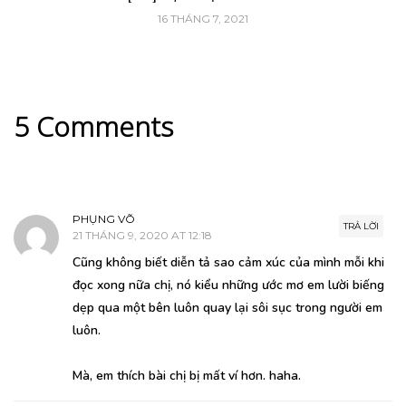
16 THÁNG 7, 2021
5 Comments
PHỤNG VÕ
TRẢ LỜI
21 THÁNG 9, 2020 AT 12:18
Cũng không biết diễn tả sao cảm xúc của mình mỗi khi
đọc xong nữa chị, nó kiểu những ước mơ em lười biếng
dẹp qua một bên luôn quay lại sôi sục trong người em
luôn.
Mà, em thích bài chị bị mất ví hơn. haha.