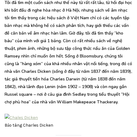
Tôi đã tìm một cuốn sách như thế này từ rất rất lâu, từ hồi đại học
khi bắt đầu đi nghe hòa nhạc ở Hà Nội, nhưng sách về âm nhạc
tôi tìm thấy trong các hiệu sách ở Việt Nam chỉ có các tuyển tập
bản nhạc mà không hề có sách phân tích, hay giới thiếu các vấn
đề căn bản về âm nhạc hàn lâm. Giờ đây, tôi đã tìm thấy “kho
báu” của mình với giá 1 bảng. Còn có rất nhiều sách về nghệ
thuật, phim ảnh, những bộ sưu tập công thức nấu ăn của Golden
Ramsey nhìn chỉ muốn ôm hết. Sống ở Bloomsbury, chúng tôi
cũng là “hàng xóm” của khá nhiều nhân vật nổi tiếng, trong đó có
nhà văn Charles Dicken (sống ở đây từ năm 1837 đến năm 1839),
tác giả thuyết tiền hóa Charles Darwin (từ năm 1838 đến năm
1842), nhà lãnh đạo Lenin (năm 1902 – 1908) và còn ngay gần
Russel square – nơi ở cảu gia đình Sedley trong tiểu thuyết “Hội
chợ phù hoa” của nhà văn William Makepeace Thackeray.
Bảo tàng Charles Dicken