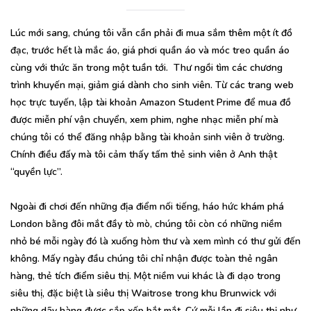
Lúc mới sang, chúng tôi vẫn cần phải đi mua sắm thêm một ít đồ
đạc, trước hết là mắc áo, giá phơi quần áo và móc treo quần áo
cùng với thức ăn trong một tuần tới. Thư ngồi tìm các chương
trình khuyến mại, giảm giá dành cho sinh viên. Từ các trang web
học trực tuyến, lập tài khoản Amazon Student Prime để mua đồ
được miễn phí vận chuyển, xem phim, nghe nhạc miễn phí mà
chúng tôi có thể đăng nhập bằng tài khoản sinh viên ở trường.
Chính điều đấy mà tôi cảm thấy tấm thẻ sinh viên ở Anh thật
“quyền lực”.
Ngoài đi chơi đến những địa điểm nối tiếng, háo hức khám phá
London bằng đôi mắt đầy tò mò, chúng tôi còn có những niềm
nhỏ bé mỗi ngày đó là xuống hòm thư và xem mình có thư gửi đến
không. Mấy ngày đầu chúng tôi chỉ nhận được toàn thẻ ngân
hàng, thẻ tích điểm siêu thị. Một niềm vui khác là đi dạo trong
siêu thị, đặc biệt là siêu thị Waitrose trong khu Brunwick với
những dãy hàng được sắp xếp bắt mắt. Cứ mỗi lần đi siêu thị như