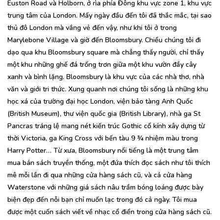
Euston Road và Holborn, ở rìa phía Đông khu vực zone 1, khu vực
trung tâm của London. Mấy ngày đầu đến tôi đã thắc mắc, tại sao
thủ đô London mà vắng vẻ đến vậy, như khi tôi ở trong
Marylebone Village và giờ đến Bloomsbury. Chiều chúng tôi đi
dạo qua khu Bloomsbury square mà chẳng thấy người, chỉ thấy
một khu những ghế đá trống trơn giữa một khu vườn đầy cây
xanh và bình lặng. Bloomsbury là khu vực của các nhà thơ, nhà
văn và giới tri thức. Xung quanh nơi chúng tôi sống là những khu
học xá của trường đại học London, viện bảo tàng Anh Quốc
(British Museum), thư viện quốc gia (British Library), nhà ga St
Pancras tráng lệ mang nét kiến trúc Gothic cổ kính xây dựng từ
thời Victoria, ga King Cross với bến tàu 9 ¾ nhiệm màu trong
Harry Potter… Từ xưa, Bloomsbury nổi tiếng là một trung tâm
mua bán sách truyền thống, một đứa thích đọc sách như tôi thích
mê mỗi lần đi qua những cửa hàng sách cũ, và cả cửa hàng
Waterstone với những giá sách nâu trầm bóng loáng được bày
biện đẹp đến nỗi bạn chỉ muốn lạc trong đó cả ngày. Tôi mua
được một cuốn sách viết về nhạc cổ điển trong cửa hàng sách cũ.