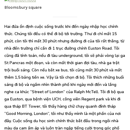
Bloomsbury square
Hai đứa ổn định cuộc sống trước khi đến ngày nhập học chính
thức. Chúng tôi đều có thể đi bộ tới trường. Thư đi chỉ mất 15
phút, còn tôi thì mất 30 phút nhưng đường đi của tôi rất thằng, từ
nhà đến trường chỉ cần đi 1 trục đường chính Euston Road. Tôi
cũng đã tính toán, nếu đi tàu underground, tôi sẽ phải vòng lại ga
St Pancras một đoạn, và còn mất thời gian đợi tàu, nhà ga trật
trội buổi sáng. Còn nếu bắt xe bus, tôi cũng mất 30 phút và mất
thêm 1,5 bảng tiền xe. Vậy là tôi chọn đi bộ. Tôi thích những buổi
sáng đi bộ và ngắm nhìn thành phố khi ngày mới đến và lắng
nghe ca khúc “Street of London” của Ralph McTell. Tôi đi bộ qua
ga Euston, qua bệnh viện UCH, công viên Regent park và khi đi
qua tháp BT Tower, tôi thấy hàng chữ chạy quanh đỉnh tháp
“Good Morning, London”, tôi như thấy mình là một phần của nơi
đây. Cuộc sống du học sinh chính thức bắt đầu trong ngôi nhà
màu da cam ấm áp và luôn tràn ngập tiếng cười trong góc phố