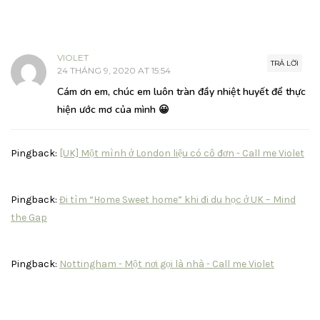
VIOLET
TRẢ LỜI
24 THÁNG 9, 2020 AT 15:54
Cám ơn em, chúc em luôn tràn đầy nhiệt huyết để thực
hiện ước mơ của mình 😀
Pingback:
[UK] Một mình ở London liệu có cô đơn - Call me Violet
Pingback:
Đi tìm “Home Sweet home” khi đi du học ở UK – Mind
the Gap
Pingback:
Nottingham - Một nơi gọi là nhà - Call me Violet