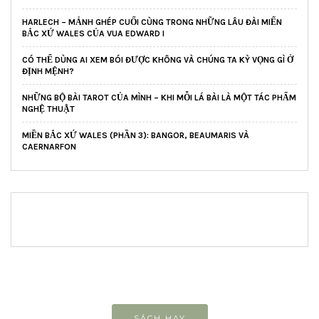
HARLECH – MẢNH GHÉP CUỐI CÙNG TRONG NHỮNG LÂU ĐÀI MIẾN
BẮC XỨ WALES CỦA VUA EDWARD I
CÓ THỂ DÙNG AI XEM BÓI ĐƯỢC KHÔNG VÀ CHÚNG TA KỲ VỌNG GÌ Ở
ĐỊNH MỆNH?
NHỮNG BỘ BÀI TAROT CỦA MÌNH – KHI MỖI LÁ BÀI LÀ MỘT TÁC PHẨM
NGHỆ THUẬT
MIỀN BẮC XỨ WALES (PHẦN 3): BANGOR, BEAUMARIS VÀ
CAERNARFON
SÁCH HAY