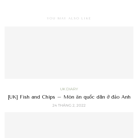
YOU MAY ALSO LIKE
UK DIARY
[UK] Fish and Chips – Món ăn quốc dân ở đảo Anh
24 THÁNG 2, 2022