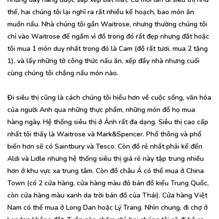
thế, hai chúng tôi lại nghĩ ra rất nhiều kế hoạch, bao món ăn
muốn nấu. Nhà chúng tôi gần Waitrose, nhưng thường chúng tôi
chỉ vào Waitrose để ngắm vì đồ trong đó rất đẹp nhưng đắt hoặc
tôi mua 1 món duy nhất trong đó là Cam (đồ rất tươi, mua 2 tặng
1), và lấy những tờ công thức nấu ăn, xếp đầy nhà nhưng cuối
cùng chúng tôi chẳng nấu món nào.
Đi siêu thị cũng là cách chúng tôi hiểu hơn về cuộc sống, văn hóa
của người Anh qua những thực phẩm, những món đồ họ mua
hàng ngày. Hệ thống siêu thị ở Ảnh rất đa dạng. Siêu thị cao cấp
nhất tôi thấy là Waitrose và Mark&Spencer. Phổ thông và phổ
biến hơn sẽ có Saintbury và Tesco. Còn đồ rẻ nhất phải kể đến
Aldi và Lidle nhưng hệ thống siêu thị giá rẻ này tập trung nhiều
hơn ở khu vực xa trung tâm. Còn đồ châu Á có thể mua ở China
Town (có 2 cửa hàng, cửa hàng màu đỏ bán đồ kiểu Trung Quốc,
còn cửa hàng màu xanh da trời bán đồ của Thái). Cửa hàng Việt
Nam có thể mua ở Long Dan hoặc Lý Trang. Nhìn chung, đi chợ ở