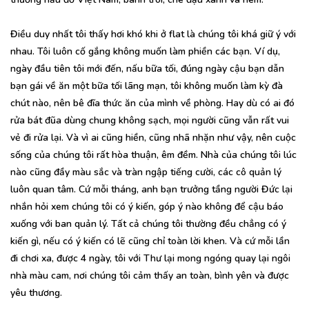
Điều duy nhất tôi thấy hơi khó khi ở flat là chúng tôi khá giữ ý với
nhau. Tôi luôn cố gắng không muốn làm phiền các bạn. Ví dụ,
ngày đầu tiên tôi mới đến, nấu bữa tối, đúng ngày cậu bạn dẫn
bạn gái về ăn một bữa tối lãng mạn, tôi không muốn làm kỳ đà
chút nào, nên bê đĩa thức ăn của mình về phòng. Hay dù có ai đó
rửa bát đũa dùng chung không sạch, mọi người cũng vẫn rất vui
vẻ đi rửa lại. Và vì ai cũng hiền, cũng nhã nhặn như vậy, nên cuộc
sống của chúng tôi rất hòa thuận, êm đềm. Nhà của chúng tôi lúc
nào cũng đầy màu sắc và tràn ngập tiếng cười, các cô quản lý
luôn quan tâm. Cứ mỗi tháng, anh bạn trưởng tầng người Đức lại
nhắn hỏi xem chúng tôi có ý kiến, góp ý nào không để cậu báo
xuống với ban quản lý. Tất cả chúng tôi thường đều chẳng có ý
kiến gì, nếu có ý kiến có lẽ cũng chỉ toàn lời khen. Và cứ mỗi lần
đi chơi xa, được 4 ngày, tôi với Thư lại mong ngóng quay lại ngôi
nhà màu cam, nơi chúng tôi cảm thấy an toàn, bình yên và được
yêu thương.