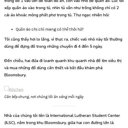
trong đó 1 vali lớn để toàn đồ ăn, còn vali nhỏ để quần áo. Lúc tôi
xếp quần áo vào trong tủ, nhìn tủ vẫn như trống không chỉ có 2
cái áo khoác mỏng phất phơ trong tủ. Thư ngạc nhiên hỏi:
Quần áo chị chỉ mang có thể thôi hả?
Tôi cũng thấy hơi lo lắng, vì thực ra, chiếc vali nhỏ này tôi thường
dùng để đựng đồ trong những chuyến đi 4 đến 5 ngày.
Đến chiều, hai đứa đi loanh quanh khu quanh nhà để tìm siêu thị
và mua những đồ dùng cần thiết và bắt đầu khám phá
Bloomsbury.
Căn bếp chung, nơi chúng tôi ăn sáng mỗi ngày
Nhà của chúng tôi tên là International Lutheran Student Center
(ILSC), nằm trong khu Bloomsbury, giữa hai con đường lớn là