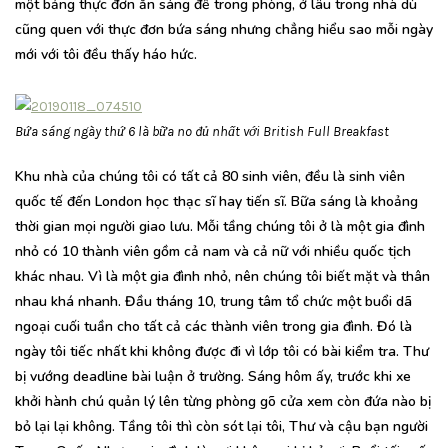
một bảng thực đơn ăn sáng để trong phòng, ở lâu trong nhà dù
cũng quen với thực đơn bứa sáng nhưng chẳng hiểu sao mỗi ngày
mới với tôi đều thấy háo hức.
Bứa sáng ngày thứ 6 là bữa no đủ nhất với British Full Breakfast
Khu nhà của chúng tôi có tất cả 80 sinh viên, đều là sinh viên
quốc tế đến London học thạc sĩ hay tiến sĩ. Bữa sáng là khoảng
thời gian mọi người giao lưu. Mỗi tầng chúng tôi ở là một gia đình
nhỏ có 10 thành viên gồm cả nam và cả nữ với nhiều quốc tịch
khác nhau. Vì là một gia đình nhỏ, nên chúng tôi biết mặt và thân
nhau khá nhanh. Đầu tháng 10, trung tâm tổ chức một buổi dã
ngoại cuối tuần cho tất cả các thành viên trong gia đình. Đó là
ngày tôi tiếc nhất khi không được đi vì lớp tôi có bài kiểm tra. Thư
bị vướng deadline bài luận ở trường. Sáng hôm ấy, trước khi xe
khởi hành chú quản lý lên từng phòng gõ cửa xem còn đứa nào bị
bỏ lại lại không. Tầng tôi thì còn sót lại tôi, Thư và cậu bạn người