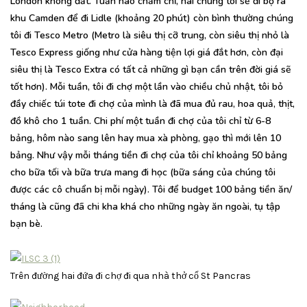
London không đắt. Tuần nào chăm chỉ, hai chúng tôi sẽ đi bộ ra
khu Camden để đi Lidle (khoảng 20 phút) còn bình thường chúng
tôi đi Tesco Metro (Metro là siêu thị cỡ trung, còn siêu thị nhỏ là
Tesco Express giống như cửa hàng tiện lợi giá đắt hơn, còn đại
siêu thị là Tesco Extra có tất cả những gì bạn cần trên đời giá sẽ
tốt hơn). Mỗi tuần, tôi đi chợ một lần vào chiều chủ nhật, tôi bỏ
đầy chiếc túi tote đi chợ của mình là đã mua đủ rau, hoa quả, thịt,
đồ khô cho 1 tuần. Chi phí một tuần đi chợ của tôi chỉ từ 6-8
bảng, hôm nào sang lên hay mua xà phòng, gạo thì mới lên 10
bảng. Như vậy mỗi tháng tiền đi chợ của tôi chỉ khoảng 50 bảng
cho bữa tối và bữa trưa mang đi học (bữa sáng của chúng tôi
được các cô chuẩn bị mỗi ngày). Tôi để budget 100 bảng tiền ăn/
tháng là cũng đã chi kha khá cho những ngày ăn ngoài, tụ tập
bạn bè.
Trên đường hai đứa đi chợ đi qua nhà thở cổ St Pancras