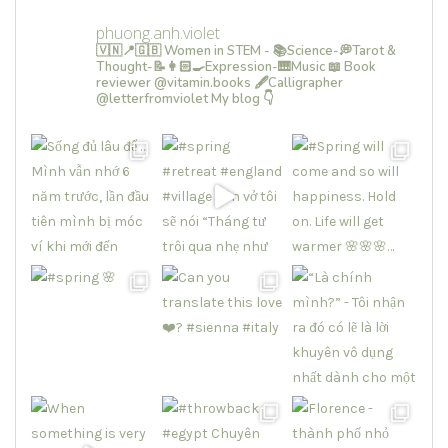
phuong.anh.violet
🇻🇳📍🇬🇧 Women in STEM - 📚Science-💭Tarot &
Thought-📝👩🏻‍🍳Expression-🎹Music
📖 Book
reviewer @vitamin.books
🖋Calligrapher
@letterfromviolet
My blog 👇