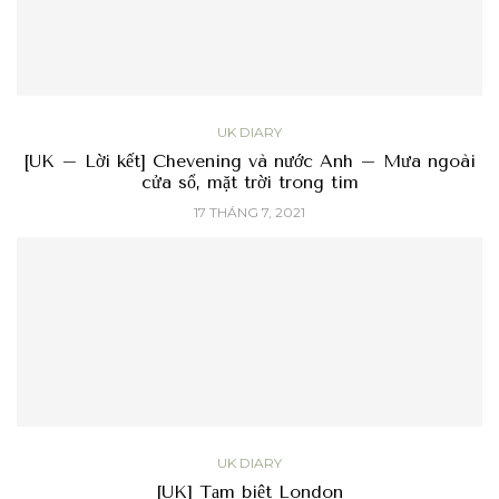
UK DIARY
[UK – Lời kết] Chevening và nước Anh – Mưa ngoài
cửa sổ, mặt trời trong tim
17 THÁNG 7, 2021
UK DIARY
[UK] Tạm biệt London