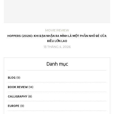
MOVIE REVIEW
VŨ
HOPPERS (2026): KHI BẠN NHẬN RA MÌNH LÀ MỘT PHẦN NHỎ BÉ CỦA
ĐIỀU LỚN LAO
13 THÁNG 4, 2026
Danh mục
BLOG
(9)
BOOK REVIEW
(14)
CALLIGRAPHY
(8)
EUROPE
(9)