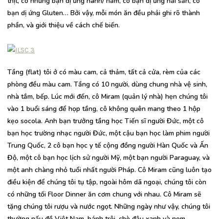
thịt, có những bạn dị ứng hành/ nầm, có bạn dị ứng hải sản, có
bạn dị ứng Gluten… Bởi vậy, mỗi món ăn đều phải ghi rõ thành
phần, và giới thiệu về cách chế biến.
Tầng (flat) tôi ở có màu cam, cả thảm, tất cả cửa, rèm của các
phòng đều màu cam. Tầng có 10 người, dùng chung nhà vệ sinh,
nhà tắm, bếp. Lúc mới đến, cô Miram (quản lý nhà) hẹn chúng tôi
vào 1 buổi sáng để họp tầng, cô không quên mang theo 1 hộp
kẹo socola. Anh bạn trưởng tầng học Tiến sĩ người Đức, một cô
bạn học trường nhạc người Đức, một cậu bạn học làm phim người
Trung Quốc, 2 cô bạn học y tế cộng đồng người Hàn Quốc và Ấn
Độ, một cô bạn học lịch sử người Mỹ, một bạn người Paraguay, và
một anh chàng nhỏ tuổi nhất người Pháp. Cô Miram cũng luôn tạo
điều kiện để chúng tôi tụ tập, ngoài hôm dã ngoại, chúng tôi còn
có những tối Floor Dinner ăn cơm chung với nhau. Cô Miram sẽ
tặng chúng tôi rượu và nước ngọt. Những ngày như vậy, chúng tôi
thường nấu đồ Việt Nam, bánh trôi, chè đậu xanh và nem.