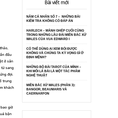
Bài viết mới
NĂM CÁ NHÂN SỐ 7 – NHỮNG BÀI
KIỂM TRA KHÔNG CÓ ĐÁP ÁN
HARLECH – MẢNH GHÉP CUỐI CÙNG
TRONG NHỮNG LÂU ĐÀI MIẾN BẮC XỨ
WALES CỦA VUA EDWARD I
 thảo,
CÓ THỂ DÙNG AI XEM BÓI ĐƯỢC
KHÔNG VÀ CHÚNG TA KỲ VỌNG GÌ Ở
lần đầu
ĐỊNH MỆNH?
ật ở sân
NHỮNG BỘ BÀI TAROT CỦA MÌNH –
 từ sang
KHI MỖI LÁ BÀI LÀ MỘT TÁC PHẨM
ứng đợi.
NGHỆ THUẬT
ề trung
MIỀN BẮC XỨ WALES (PHẦN 3):
ìm khách
BANGOR, BEAUMARIS VÀ
CAERNARFON
 bao giờ
quá bận