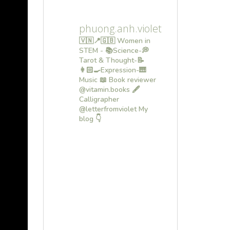
phuong.anh.violet
🇻🇳📍🇬🇧 Women in
STEM - 📚Science-💭
Tarot & Thought-📝
👩🏻‍🍳Expression-🎹
Music
📖 Book reviewer
@vitamin.books
🖋
Calligrapher
@letterfromviolet
My
blog 👇