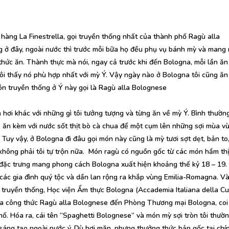
hàng La Finestrella, gọi truyền thống nhất của thành phố Ragù alla
ở đây, ngoài nước thì trước mỗi bữa họ đều phụ vụ bánh mỳ và mang 
hức ăn. Thành thực mà nói, ngay cả trước khi đến Bologna, mỗi lần ăn 
tôi thấy nó phù hợp nhất với mỳ Ý. Vậy ngày nào ở Bologna tôi cũng ăn
n truyền thống ở Ý này gọi là Ragù alla Bolognese
hơi khác với những gì tôi tưởng tượng và từng ăn về mỳ Ý. Bình thường
) ăn kèm với nước sốt thịt bò cà chua để một cụm lên những sợi mùa vừ
n. Tuy vậy, ở Bologna đi đâu gọi món này cũng là mỳ tươi sợt dẹt, bản to
hông phải tôi tự trộn nữa. Món ragù có nguồn gốc từ các món hầm thịt
đặc trưng mang phong cách Bologna xuất hiện khoảng thế kỷ 18 – 19.
 các gia đình quý tộc và dần lan rộng ra khắp vùng Emilia-Romagna. 
 truyền thống, Học viện Ẩm thực Bologna (Accademia Italiana della Cu
ủa công thức Ragù alla Bolognese đến Phòng Thương mại Bologna, coi
hố. Hóa ra, cái tên “Spaghetti Bolognese” và món mỳ sợi tròn tôi thườ
sáng tạo ngoài nước ý. Dù hơi mặn, nhưng thưởng thức bản gốc tại chí