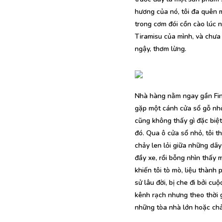
hương của nó, tôi đa quên m
trong cơm đói cồn cào lúc nà
Tiramisu của mình, và chưa 
ngậy, thơm lừng.
Nhà hàng nằm ngay gần Fines
gặp một cánh cửa sổ gỗ nhỏ
cũng không thấy gì đặc biệ
đó. Qua ô cửa sổ nhỏ, tôi 
chảy len lỏi giữa những dã
đầy xe, rồi bỗng nhìn thấy 
khiến tôi tò mò, liệu thành
sử lâu đời, bị che đi bởi c
kênh rạch nhưng theo thời g
những tòa nhà lớn hoặc ch