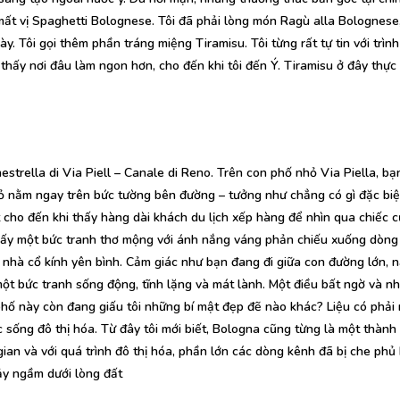
ất vị Spaghetti Bolognese. Tôi đã phải lòng món Ragù alla Bolognese,
y. Tôi gọi thêm phần tráng miệng Tiramisu. Tôi từng rất tự tin với trìn
thấy nơi đâu làm ngon hơn, cho đến khi tôi đến Ý. Tiramisu ở đây thực
trella di Via Piell – Canale di Reno. Trên con phố nhỏ Via Piella, bạ
 nằm ngay trên bức tường bên đường – tưởng như chẳng có gì đặc biệt
t cho đến khi thấy hàng dài khách du lịch xếp hàng để nhìn qua chiếc 
thấy một bức tranh thơ mộng với ánh nắng váng phản chiếu xuống dòng
y nhà cổ kính yên bình. Cảm giác như bạn đang đi giữa con đường lớn, 
một bức tranh sống động, tĩnh lặng và mát lành. Một điều bất ngờ và nh
 phố này còn đang giấu tôi những bí mật đẹp đẽ nào khác? Liệu có phải 
uộc sống đô thị hóa. Từ đây tôi mới biết, Bologna cũng từng là một thành
ian và với quá trình đô thị hóa, phần lớn các dòng kênh đã bị che phủ 
ảy ngầm dưới lòng đất