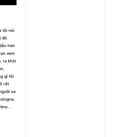
 tôi nói
ì đó
 dẫn hơn
 sạn xem
, ra khỏi
n,
g gì tôi
ố rất
người xa
Bologna,
ntino…