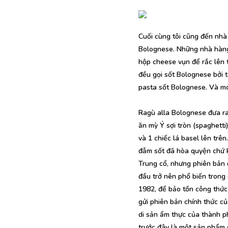
Cuối cùng tôi cũng đến nhà 
Bolognese. Những nhà hàng 
hộp cheese vụn để rắc lên t
đều gọi sốt Bolognese bởi 
pasta sốt Bolognese. Và mó
Ragù alla Bolognese đưa ra 
ăn mỳ Ý sợi tròn (spaghetti
và 1 chiếc lá basel lên trê
đẫm sốt đã hòa quyện chứ k
Trung cổ, nhưng phiên bản 
đầu trở nên phổ biến trong
1982, để bảo tồn công thức
gửi phiên bản chính thức c
di sản ẩm thực của thành p
trước đây là một sản phẩm 