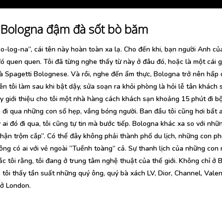
 Bologna đậm đà sốt bò băm
o-log-na”, cái tên này hoàn toàn xa lạ. Cho đến khi, bạn người Anh của
 đó quen quen. Tôi đã từng nghe thấy từ này ở đâu đó, hoặc là một cái g
 là Spagetti Bolognese. Và rồi, nghe đến ẩm thực, Bologna trở nên hấp
iên tôi làm sau khi bật dậy, sửa soạn ra khỏi phòng là hỏi lễ tân khách
y giới thiệu cho tôi một nhà hàng cách khách sạn khoảng 15 phút đi bộ
 đi qua những con số hẹp, vắng bóng người. Ban đầu tôi cũng hơi bất a
ai đó đi qua, tôi cũng tự tin mà bước tiếp. Bologna khác xa so với nhữn
hận trộm cắp”. Có thể đây không phải thành phố du lịch, những con ph
ông có ai với vẻ ngoài “Tuềnh toàng” cả. Sự thanh lịch của những con 
ắc tôi rằng, tôi đang ở trung tâm nghệ thuật của thế giới. Không chỉ ở 
 tôi thấy tần suất những quý ông, quý bà xách LV, Dior, Channel, Vale
 ở London.