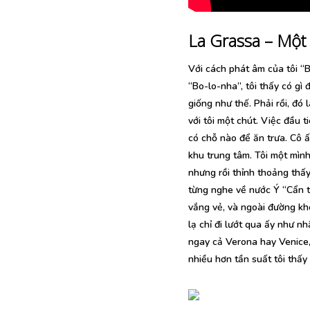
La Grassa – Một
Với cách phát âm của tôi “B
“Bo-lo-nha”, tôi thấy có gì
giống như thế. Phải rồi, đó
với tôi một chút. Việc đầu t
có chỗ nào để ăn trưa. Cô ấ
khu trung tâm. Tôi một mình
nhưng rồi thỉnh thoảng thấy 
từng nghe về nước Ý “Cẩn t
vắng vẻ, và ngoài đường kh
lạ chỉ đi lướt qua ấy như nh
ngay cả Verona hay Venice,
nhiều hơn tần suất tôi thấy