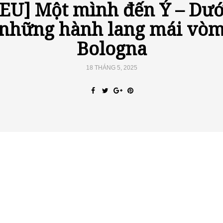
[EU] Một mình đến Ý – Dướ
những hành lang mái vò
Bologna
18 THÁNG 5, 2025