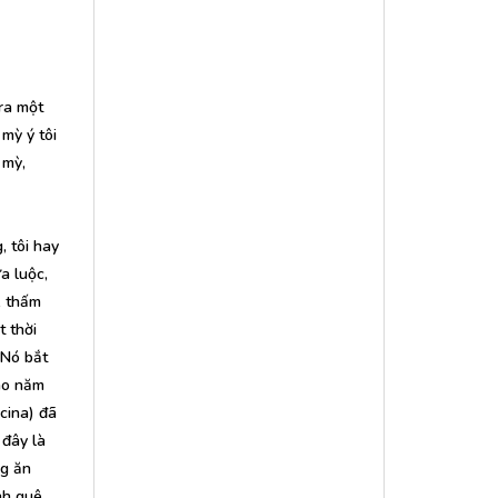
ra một
mỳ ý tôi
 mỳ,
, tôi hay
a luộc,
, thấm
 thời
 Nó bắt
Vào năm
cina) đã
 đây là
ng ăn
nh quê