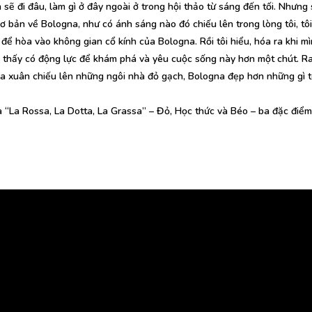
 sẽ đi đâu, làm gì ở đây ngoài ở trong hội thảo từ sáng đến tối. Nhưng 
ơ bản về Bologna, như có ánh sáng nào đó chiếu lên trong lòng tôi, tô
 để hòa vào không gian cổ kính của Bologna. Rồi tôi hiểu, hóa ra khi m
ẽ thấy có động lực để khám phá và yêu cuộc sống này hơn một chút. Ra
xuân chiếu lên những ngôi nhà đỏ gạch, Bologna đẹp hơn những gì tô
à
“La Rossa, La Dotta, La Grassa”
–
Đỏ, Học thức và Béo
– ba đặc điểm