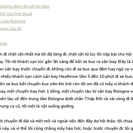
ologna đậm đà sốt bò băm
hố của học thuật
ỏ của Bologna
gna của tôi
iolet
 đi chật vật nhất mà tôi đã từng đi, chật vật từ lúc tôi nộp bài cho hội
ay. Tôi rời khách sạn lúc gần 5h sáng để bắt xe bus ra sân bay. Đây là 
sạn sân bay trước chuyến đi, không còn đi xe bus qua đêm hay ngủ vạ v
 nhiều khách sạn cách sân bay Heathrow tầm 5 đến 10 phút đi xe bus,
bến xe bus bắt chuyến bus sớm khi trời còn tối om đã có mấy vị khách đ
bay, một chuyến bay hơn 1 tiếng, một chuyến tàu từ sân bay Bologna v
bến tàu về đến trung tâm Bologna dưới chân Tháp Đôi và vài vòng đi t
hung cư cũ, tôi mệt lả vật xuống giường
t chuyến đi dài và mệt mỏi và ngoài việc đến đây dự hội thảo, tôi chưa
 này, và vì thế tôi cũng chẳng mấy háo hức, hoặc trước chuyến đi, tôi 