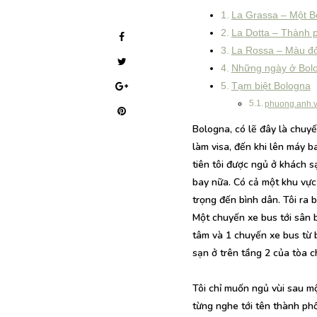
La Grassa – Một B
La Dotta – Thành p
La Rossa – Màu đ
Những ngày ở Bolo
Tạm biệt Bologna
phuong.anh.v
Bologna, có lẽ đây là chuyến
làm visa, đến khi lên máy b
tiên tôi được ngủ ở khách 
bay nữa. Có cả một khu vực
trọng đến bình dân. Tôi ra 
Một chuyến xe bus tới sân 
tâm và 1 chuyến xe bus từ 
sạn ở trên tầng 2 của tòa c
Tôi chỉ muốn ngủ vùi sau mộ
từng nghe tới tên thành phố