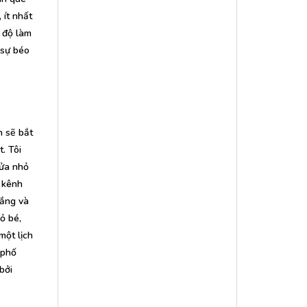
 ít nhất
h độ làm
 sự béo
n sẽ bắt
. Tôi
cửa nhỏ
 kênh
nắng và
ỏ bé,
một lịch
 phố
bởi