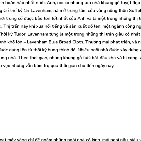
inh hoàn hảo nhất nước Anh, nơi có những tòa nhà khung gỗ tuyệt đẹp
ng Cổ thế kỷ 15. Lavenham, nằm ở trung tâm của vùng nông thôn Suffol
thời trung cổ được bảo tồn tốt nhất của Anh và là một trong những thị t
. Thị trấn này khi xưa nổi tiếng về sản xuất đồ len, một ngành công n
hời kỳ Tudor, Lavenham từng là một trong những thị trấn giàu có nhất
 xanh khổ lớn – Lavenham Blue Broad Cloth. Thương mại phát triển, và 
ược dựng lên từ thời kỳ hung thịnh đó. Nhiều ngôi nhà được xây dựng v
ung nhà. Theo thời gian, những khung gỗ tươi bắt đầu khô và bị cong, 
u vẹo nhưng vẫn bám trụ qua thời gian cho đến ngày nay.
reet mấy vòng chỉ để ngắm những ngôi nhà cổ kính, mái ngói nâu, xiêu 