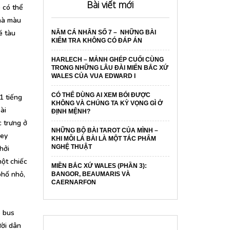
Bài viết mới
 có thể
nhà màu
é tàu
NĂM CÁ NHÂN SỐ 7 – NHỮNG BÀI
KIỂM TRA KHÔNG CÓ ĐÁP ÁN
HARLECH – MẢNH GHÉP CUỐI CÙNG
TRONG NHỮNG LÂU ĐÀI MIẾN BẮC XỨ
WALES CỦA VUA EDWARD I
CÓ THỂ DÙNG AI XEM BÓI ĐƯỢC
1 tiếng
KHÔNG VÀ CHÚNG TA KỲ VỌNG GÌ Ở
ài
ĐỊNH MỆNH?
c trưng ở
NHỮNG BỘ BÀI TAROT CỦA MÌNH –
rey
KHI MỖI LÁ BÀI LÀ MỘT TÁC PHẨM
NGHỆ THUẬT
hởi
một chiếc
MIỀN BẮC XỨ WALES (PHẦN 3):
phố nhỏ,
BANGOR, BEAUMARIS VÀ
CAERNARFON
e bus
ười dân