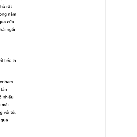
hà rất
phong nằm
 qua cửa
hái ngồi
t tiếc là
avenham
 lần
ó nhiều
i mải
 với tôi,
 qua