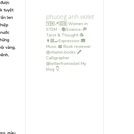
 được
k tuyệt
phuong.anh.violet
rấn len
🇻🇳📍🇬🇧 Women in
ghiệp
STEM - 📚Science-💭
 nước
Tarot & Thought-📝
những
👩🏻‍🍳Expression-🎹
Music
📖 Book reviewer
ội vàng,
@vitamin.books
🖋
vênh,
Calligrapher
@letterfromviolet
My
blog 👇
vẹo, màu