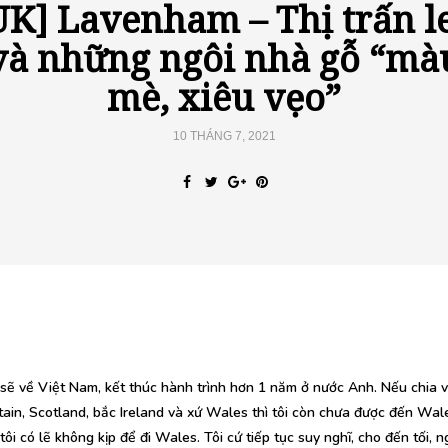
UK] Lavenham – Thị trấn l
và những ngôi nhà gỗ “mà
mè, xiêu vẹo”
10 THÁNG 7, 2021
 sẽ về Việt Nam, kết thúc hành trình hơn 1 năm ở nước Anh. Nếu chia 
tain, Scotland, bắc Ireland và xứ Wales thì tôi còn chưa được đến Wal
ôi có lẽ không kịp để đi Wales. Tôi cứ tiếp tục suy nghĩ, cho đến tối, n