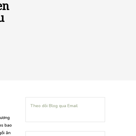
en
u
Theo dõi Blog qua Email
vương
es bao
gồi ăn