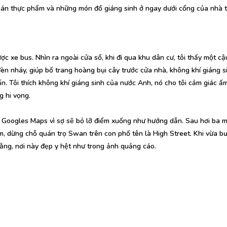
 bán thực phẩm và những món đồ giáng sinh ở ngay dưới cổng của nhà t
ược xe bus. Nhìn ra ngoài cửa sổ, khi đi qua khu dân cư, tôi thấy một cậ
n nháy, giúp bố trang hoàng bụi cây trước cửa nhà, không khí giáng 
ấn. Tôi thích không khí giáng sinh của nước Anh, nó cho tôi cảm giác ấ
g hi vọng.
 Googles Maps vì sợ sẽ bỏ lỡ điểm xuống như hướng dẫn. Sau hơi ba m
, dừng chỗ quán trọ Swan trên con phố tên là High Street. Khi vừa b
 rằng, nơi này đẹp y hệt như trong ảnh quảng cáo.