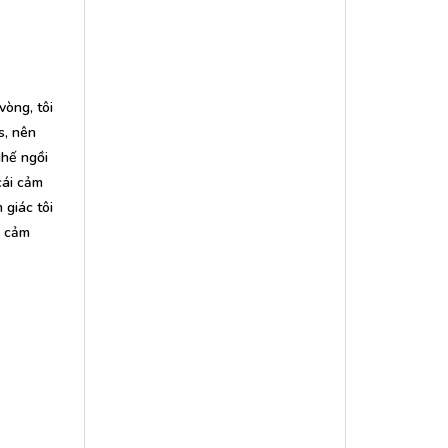
vòng, tôi
s, nên
ghế ngồi
cái cảm
 giác tôi
i cảm