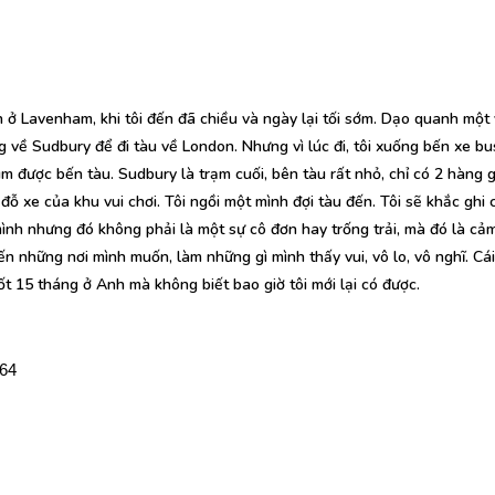
n ở Lavenham, khi tôi đến đã chiều và ngày lại tối sớm. Dạo quanh một 
 về Sudbury để đi tàu về London. Nhưng vì lúc đi, tôi xuống bến xe bu
 tìm được bến tàu. Sudbury là trạm cuối, bên tàu rất nhỏ, chỉ có 2 hàng 
 đỗ xe của khu vui chơi. Tôi ngồi một mình đợi tàu đến. Tôi sẽ khắc ghi 
ình nhưng đó không phải là một sự cô đơn hay trống trải, mà đó là cảm
đến những nơi mình muốn, làm những gì mình thấy vui, vô lo, vô nghĩ. Cá
ốt 15 tháng ở Anh mà không biết bao giờ tôi mới lại có được.
64