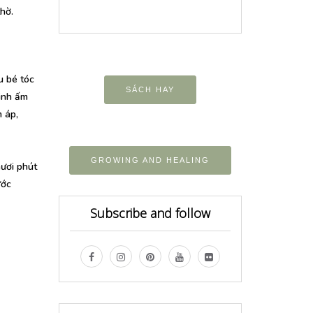
hờ.
u bé tóc
SÁCH HAY
sinh ấm
m áp,
GROWING AND HEALING
ươi phút
ước
Subscribe and follow