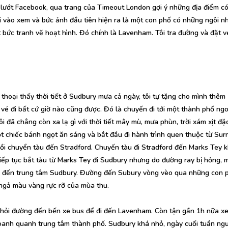
lướt Facebook, qua trang của Timeout London gợi ý những địa điểm có
ôi vào xem và bức ảnh đầu tiên hiện ra là một con phố có những ngôi 
 bức tranh vẽ hoạt hình. Đó chính là Lavenham. Tôi tra đường và đặt v
thoại thấy thời tiết ở Sudbury mưa cả ngày, tôi tự tặng cho mình thêm 
 vé đi bất cứ giờ nào cũng được. Đó là chuyến đi tới một thành phố ngo
i đã chẳng còn xa lạ gì với thời tiết mây mù, mưa phùn, trời xám xịt đặ
t chiếc bánh ngọt ăn sáng và bắt đầu đi hành trình quen thuộc từ Sur
 chuyển tàu đến Stradford. Chuyến tàu đi Stradford đến Marks Tey k
 tiếp tục bắt tàu từ Marks Tey đi Sudbury nhưng do đường ray bị hỏng, 
i đến trung tâm Sudbury. Đường đến Subury vòng vèo qua những con 
ngả màu vàng rực rỡ của mùa thu.
 hỏi đường đến bến xe bus để đi đến Lavenham. Còn tận gần 1h nữa x
ộ loanh quanh trung tâm thành phố. Sudbury khá nhỏ, ngày cuối tuần ng