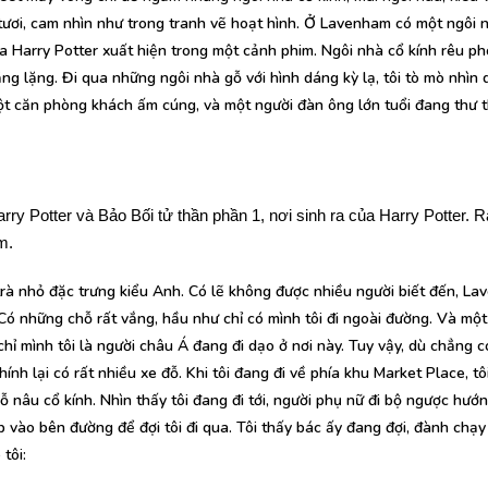
tươi, cam nhìn như trong tranh vẽ hoạt hình. Ở Lavenham có một ngôi n
ủa Harry Potter xuất hiện trong một cảnh phim. Ngôi nhà cổ kính rêu 
ng lặng. Đi qua những ngôi nhà gỗ với hình dáng kỳ lạ, tôi tò mò nhìn
một căn phòng khách ấm cúng, và một người đàn ông lớn tuổi đang thư t
rry Potter và Bảo Bối tử thần phần 1, nơi sinh ra của Harry Potter. Rấ
m.
 trà nhỏ đặc trưng kiểu Anh. Có lẽ không được nhiều người biết đến, L
Có những chỗ rất vắng, hầu như chỉ có mình tôi đi ngoài đường. Và một
chỉ mình tôi là người châu Á đang đi dạo ở nơi này. Tuy vậy, dù chẳng c
nh lại có rất nhiều xe đỗ. Khi tôi đang đi về phía khu Market Place, tô
nâu cổ kính. Nhìn thấy tôi đang đi tới, người phụ nữ đi bộ ngược hướng
 vào bên đường để đợi tôi đi qua. Tôi thấy bác ấy đang đợi, đành chạy
tôi: