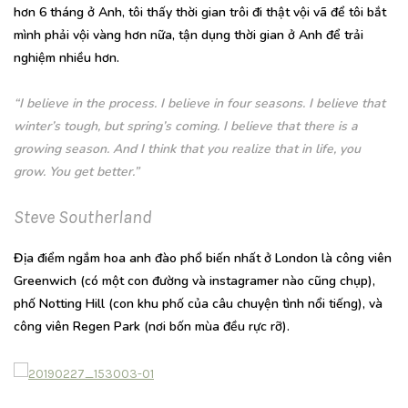
hơn 6 tháng ở Anh, tôi thấy thời gian trôi đi thật vội vã để tôi bắt
mình phải vội vàng hơn nữa, tận dụng thời gian ở Anh để trải
nghiệm nhiều hơn.
“I believe in the process. I believe in four seasons. I believe that
winter’s tough, but spring’s coming. I believe that there is a
growing season. And I think that you realize that in life, you
grow. You get better.”
Steve Southerland
Địa điểm ngắm hoa anh đào phổ biến nhất ở London là công viên
Greenwich (có một con đường và instagramer nào cũng chụp),
phố Notting Hill (con khu phố của câu chuyện tình nổi tiếng), và
công viên Regen Park (nơi bốn mùa đều rực rỡ).