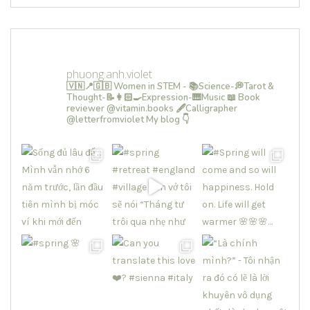
phuong.anh.violet
🇻🇳📍🇬🇧 Women in STEM - 📚Science-💭Tarot &
Thought-📝👩🏻‍🍳Expression-🎹Music
📖 Book
reviewer @vitamin.books
🖋Calligrapher
@letterfromviolet
My blog 👇