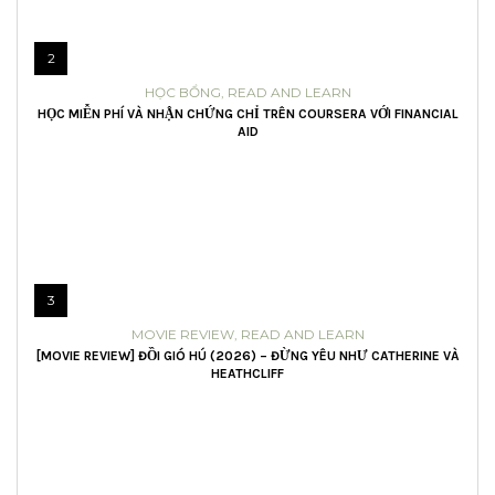
2
HỌC BỔNG
,
READ AND LEARN
HỌC MIỄN PHÍ VÀ NHẬN CHỨNG CHỈ TRÊN COURSERA VỚI FINANCIAL
AID
3
MOVIE REVIEW
,
READ AND LEARN
[MOVIE REVIEW] ĐỒI GIÓ HÚ (2026) – ĐỪNG YÊU NHƯ CATHERINE VÀ
HEATHCLIFF