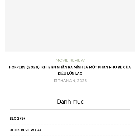
MOVIE REVIEW
VŨ
HOPPERS (2026): KHI BẠN NHẬN RA MÌNH LÀ MỘT PHẦN NHỎ BÉ CỦA
ĐIỀU LỚN LAO
13 THÁNG 4, 2026
Danh mục
BLOG
(9)
BOOK REVIEW
(14)