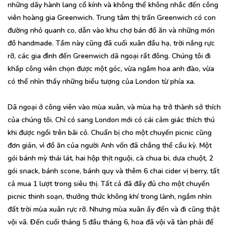
những dãy hành lang cổ kính và không thể không nhắc đến công
viên hoàng gia Greenwich. Trung tâm thị trấn Greenwich có con
đường nhỏ quanh co, dẫn vào khu chợ bán đồ ăn và những món
đồ handmade. Tầm này cũng đã cuối xuân đầu hạ, trời nắng rực
rỡ, các gia đình đến Greenwich dã ngoại rất đông. Chúng tôi đi
khắp công viên chọn được một góc, vừa ngắm hoa anh đào, vừa
có thể nhìn thấy những biểu tượng của London từ phía xa.
Dã ngoại ở công viên vào mùa xuân, và mùa hạ trở thành sở thích
của chúng tôi. Chỉ có sang London mới có cái cảm giác thích thú
khi được ngồi trên bãi cỏ. Chuẩn bị cho một chuyến picnic cũng
đơn giản, vì đồ ăn của người Anh vốn đã chẳng thể cầu kỳ. Một
gói bánh mỳ thái lát, hai hộp thịt nguội, cà chua bi, dưa chuột, 2
gói snack, bánh scone, bánh quy và thêm 6 chai cider vị berry, tất
cả mua 1 lượt trong siêu thị. Tất cả đã đầy đủ cho một chuyến
picnic thinh soạn, thưởng thức không khí trong lành, ngắm nhìn
đất trời mùa xuân rực rỡ. Nhưng mùa xuân ấy đến và đi cũng thật
vội vã. Đến cuối tháng 5 đầu tháng 6, hoa đã vội vã tàn phải để