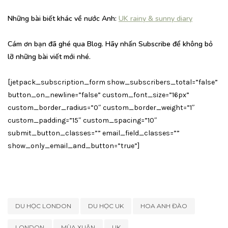
Những bài biết khác về nước Anh:
UK rainy & sunny diary
Cám ơn bạn đã ghé qua Blog. Hãy nhấn Subscribe để không bỏ
lỡ những bài viết mới nhé.
[jetpack_subscription_form show_subscribers_total=”false”
button_on_newline=”false” custom_font_size=”16px”
custom_border_radius=”0″ custom_border_weight=”1″
custom_padding=”15″ custom_spacing=”10″
submit_button_classes=”” email_field_classes=””
show_only_email_and_button=”true”]
DU HỌC LONDON
DU HỌC UK
HOA ANH ĐÀO
LONDON
MÙA XUÂN
UK