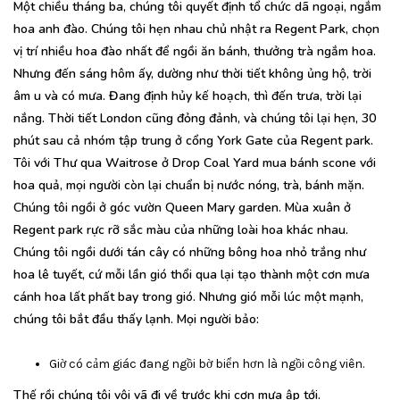
Một chiều tháng ba, chúng tôi quyết định tổ chức dã ngoại, ngắm
hoa anh đào. Chúng tôi hẹn nhau chủ nhật ra Regent Park, chọn
vị trí nhiều hoa đào nhất để ngồi ăn bánh, thưởng trà ngắm hoa.
Nhưng đến sáng hôm ấy, dường như thời tiết không ủng hộ, trời
âm u và có mưa. Đang định hủy kế hoạch, thì đến trưa, trời lại
nắng. Thời tiết London cũng đỏng đảnh, và chúng tôi lại hẹn, 30
phút sau cả nhóm tập trung ở cổng York Gate của Regent park.
Tôi với Thư qua Waitrose ở Drop Coal Yard mua bánh scone với
hoa quả, mọi người còn lại chuẩn bị nước nóng, trà, bánh mặn.
Chúng tôi ngồi ở góc vườn Queen Mary garden. Mùa xuân ở
Regent park rực rỡ sắc màu của những loài hoa khác nhau.
Chúng tôi ngồi dưới tán cây có những bông hoa nhỏ trắng như
hoa lê tuyết, cứ mỗi lần gió thổi qua lại tạo thành một cơn mưa
cánh hoa lất phất bay trong gió. Nhưng gió mỗi lúc một mạnh,
chúng tôi bắt đầu thấy lạnh. Mọi người bảo:
Giờ có cảm giác đang ngồi bờ biển hơn là ngồi công viên.
Thế rồi chúng tôi vội vã đi về trước khi cơn mưa ập tới.