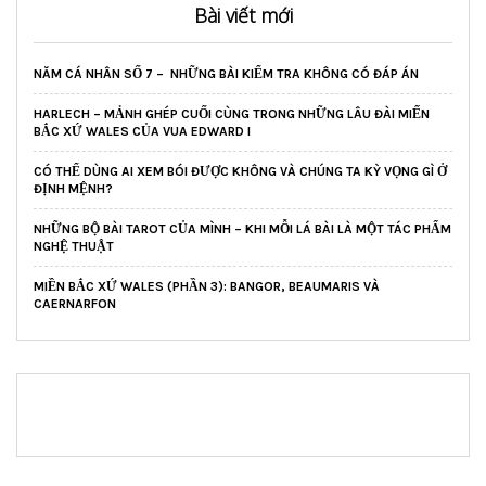
Bài viết mới
NĂM CÁ NHÂN SỐ 7 – NHỮNG BÀI KIỂM TRA KHÔNG CÓ ĐÁP ÁN
HARLECH – MẢNH GHÉP CUỐI CÙNG TRONG NHỮNG LÂU ĐÀI MIẾN
BẮC XỨ WALES CỦA VUA EDWARD I
CÓ THỂ DÙNG AI XEM BÓI ĐƯỢC KHÔNG VÀ CHÚNG TA KỲ VỌNG GÌ Ở
ĐỊNH MỆNH?
NHỮNG BỘ BÀI TAROT CỦA MÌNH – KHI MỖI LÁ BÀI LÀ MỘT TÁC PHẨM
NGHỆ THUẬT
MIỀN BẮC XỨ WALES (PHẦN 3): BANGOR, BEAUMARIS VÀ
CAERNARFON