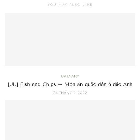
YOU MAY ALSO LIKE
UK DIARY
[UK] Fish and Chips – Món ăn quốc dân ở đảo Anh
24 THÁNG 2, 2022