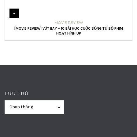
4
MOVIE REVIEW
[MOVIE REVIEW] VÚT BAY – 10 BÀI HỌC CUỘC SỐNG TỪ BỘ PHIM
HOẠT HÌNH UP
LƯU TRỮ
Lưu
Lưu
Chọn tháng
trữ
trữ