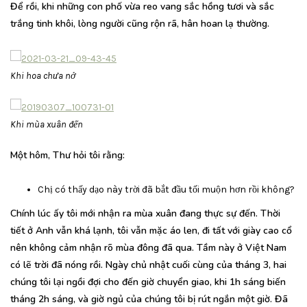
Để rồi, khi những con phố vừa reo vang sắc hồng tươi và sắc
trắng tinh khôi, lòng người cũng rộn rã, hân hoan lạ thường.
Khi hoa chưa nở
Khi mùa xuân đến
Một hôm, Thư hỏi tôi rằng:
Chị có thấy dạo này trời đã bắt đầu tối muộn hơn rồi không?
Chính lúc ấy tôi mới nhận ra mùa xuân đang thực sự đến. Thời
tiết ở Anh vẫn khá lạnh, tôi vẫn mặc áo len, đi tất với giày cao cổ
nên không cảm nhận rõ mùa đông đã qua. Tầm này ở Việt Nam
có lẽ trời đã nóng rồi. Ngày chủ nhật cuối cùng của tháng 3, hai
chúng tôi lại ngồi đợi cho đến giờ chuyển giao, khi 1h sáng biến
tháng 2h sáng, và giờ ngủ của chúng tôi bị rút ngắn một giờ. Đã