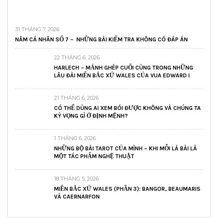
31 THÁNG 7, 2026
NĂM CÁ NHÂN SỐ 7 – NHỮNG BÀI KIỂM TRA KHÔNG CÓ ĐÁP ÁN
22 THÁNG 6, 2026
HARLECH – MẢNH GHÉP CUỐI CÙNG TRONG NHỮNG
LÂU ĐÀI MIẾN BẮC XỨ WALES CỦA VUA EDWARD I
21 THÁNG 6, 2026
CÓ THỂ DÙNG AI XEM BÓI ĐƯỢC KHÔNG VÀ CHÚNG TA
KỲ VỌNG GÌ Ở ĐỊNH MỆNH?
1 THÁNG 6, 2026
NHỮNG BỘ BÀI TAROT CỦA MÌNH – KHI MỖI LÁ BÀI LÀ
MỘT TÁC PHẨM NGHỆ THUẬT
18 THÁNG 5, 2026
MIỀN BẮC XỨ WALES (PHẦN 3): BANGOR, BEAUMARIS
VÀ CAERNARFON