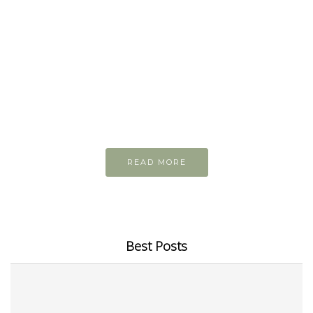
READ AND LEARN
Inspiring articles
Những bài viết hay tớ lưu lại để cùng đọc
READ MORE
Best Posts