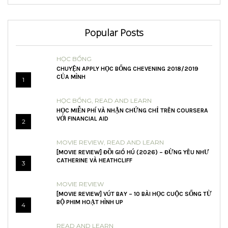
Popular Posts
HỌC BỔNG
CHUYỆN APPLY HỌC BỔNG CHEVENING 2018/2019
CỦA MÌNH
1
HỌC BỔNG
,
READ AND LEARN
HỌC MIỄN PHÍ VÀ NHẬN CHỨNG CHỈ TRÊN COURSERA
VỚI FINANCIAL AID
2
MOVIE REVIEW
,
READ AND LEARN
[MOVIE REVIEW] ĐỒI GIÓ HÚ (2026) – ĐỪNG YÊU NHƯ
CATHERINE VÀ HEATHCLIFF
3
MOVIE REVIEW
[MOVIE REVIEW] VÚT BAY – 10 BÀI HỌC CUỘC SỐNG TỪ
BỘ PHIM HOẠT HÌNH UP
4
READ AND LEARN