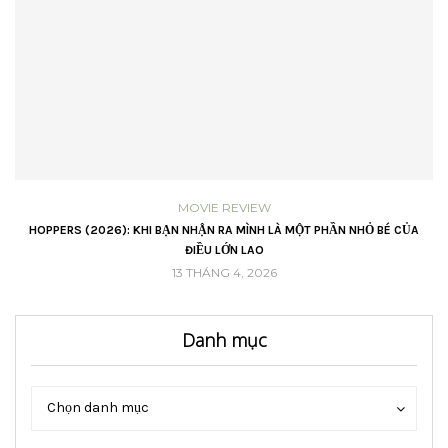
MOVIE REVIEW
VŨ
HOPPERS (2026): KHI BẠN NHẬN RA MÌNH LÀ MỘT PHẦN NHỎ BÉ CỦA
ĐIỀU LỚN LAO
13 THÁNG 4, 2026
Danh mục
Danh
Danh
Chọn danh mục
mục
mục