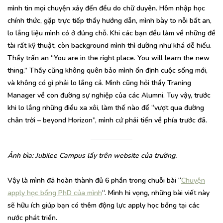
mình tin mọi chuyện xảy đến đều do chữ duyên. Hôm nhập học
chính thức, gặp trực tiếp thầy hướng dẫn, mình bày to nỗi bất an,
lo lắng liệu mình có ở đúng chỗ. Khi các bạn đều làm về những đề
tài rất kỹ thuật, còn background mình thì dường như khá dễ hiểu.
Thầy trấn an “You are in the right place. You will learn the new
thing.” Thầy cũng không quên bảo mình ổn định cuộc sống mới,
và không có gì phải lo lắng cả. Mình cũng hỏi thầy Traning
Manager về con đường sự nghiệp của các Alumni. Tuy vậy, trước
khi lo lắng những điều xa xôi, làm thế nào để “vượt qua đường
chân trời – beyond Horizon”, mình cứ phải tiến về phía trước đã.
Ảnh bìa: Jubilee Campus lấy trên website của trường.
Vậy là mình đã hoàn thành đủ 6 phần trong chuỗi bài “
Chuyện
apply học bổng PhD của mình
“. Mình hi vọng, những bài viết này
sẽ hữu ích giúp bạn có thêm động lực apply học bổng tại các
nước phát triển.