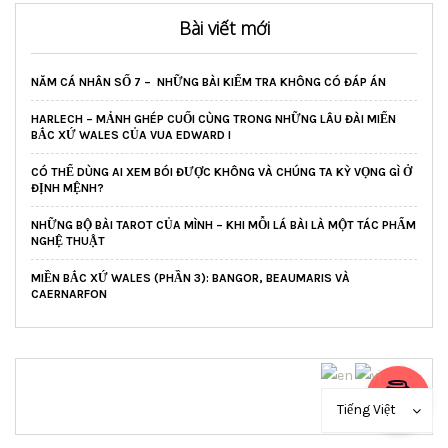
Bài viết mới
NĂM CÁ NHÂN SỐ 7 – NHỮNG BÀI KIỂM TRA KHÔNG CÓ ĐÁP ÁN
HARLECH – MẢNH GHÉP CUỐI CÙNG TRONG NHỮNG LÂU ĐÀI MIẾN
BẮC XỨ WALES CỦA VUA EDWARD I
CÓ THỂ DÙNG AI XEM BÓI ĐƯỢC KHÔNG VÀ CHÚNG TA KỲ VỌNG GÌ Ở
ĐỊNH MỆNH?
NHỮNG BỘ BÀI TAROT CỦA MÌNH – KHI MỖI LÁ BÀI LÀ MỘT TÁC PHẨM
NGHỆ THUẬT
MIỀN BẮC XỨ WALES (PHẦN 3): BANGOR, BEAUMARIS VÀ
CAERNARFON
Tiếng Việt