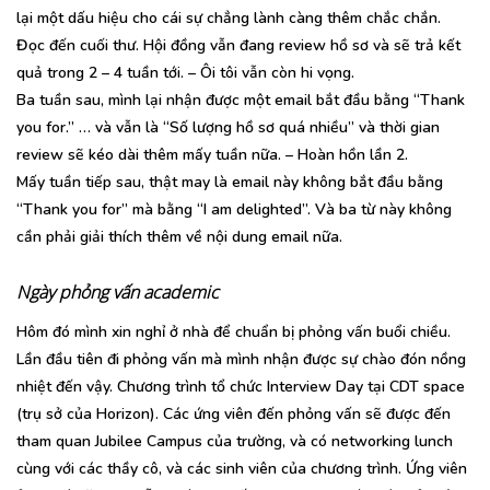
lại một dấu hiệu cho cái sự chẳng lành càng thêm chắc chắn.
Đọc đến cuối thư. Hội đồng vẫn đang review hồ sơ và sẽ trả kết
quả trong 2 – 4 tuần tới. – Ôi tôi vẫn còn hi vọng.
Ba tuần sau, mình lại nhận được một email bắt đầu bằng “Thank
you for.” … và vẫn là “Số lượng hồ sơ quá nhiều” và thời gian
review sẽ kéo dài thêm mấy tuần nữa. – Hoàn hồn lần 2.
Mấy tuần tiếp sau, thật may là email này không bắt đầu bằng
“Thank you for” mà bằng “I am delighted”. Và ba từ này không
cần phải giải thích thêm về nội dung email nữa.
Ngày phỏng vấn academic
Hôm đó mình xin nghỉ ở nhà để chuẩn bị phỏng vấn buổi chiều.
Lần đầu tiên đi phỏng vấn mà mình nhận được sự chào đón nồng
nhiệt đến vậy. Chương trình tổ chức Interview Day tại CDT space
(trụ sở của Horizon). Các ứng viên đến phỏng vấn sẽ được đến
tham quan Jubilee Campus của trường, và có networking lunch
cùng với các thầy cô, và các sinh viên của chương trình. Ứng viên