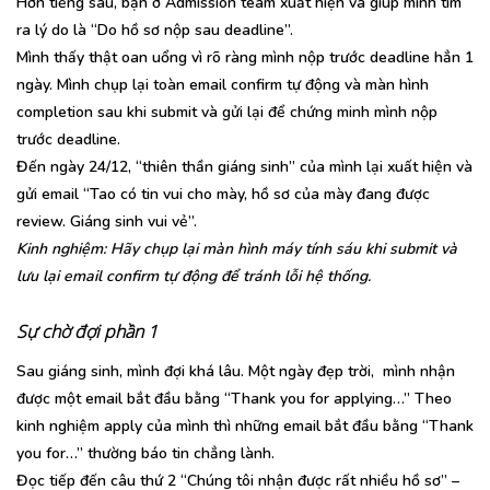
Hơn tiếng sau, bạn ở Admission team xuất hiện và giúp mình tìm
ra lý do là “Do hồ sơ nộp sau deadline”.
Mình thấy thật oan uổng vì rõ ràng mình nộp trước deadline hẳn 1
ngày. Mình chụp lại toàn email confirm tự động và màn hình
completion sau khi submit và gửi lại để chứng minh mình nộp
trước deadline.
Đến ngày 24/12, “thiên thần giáng sinh” của mình lại xuất hiện và
gửi email “Tao có tin vui cho mày, hồ sơ của mày đang được
review. Giáng sinh vui vẻ”.
Kinh nghiệm: Hãy chụp lại màn hình máy tính sáu khi submit và
lưu lại email confirm tự động để tránh lỗi hệ thống.
Sự chờ đợi phần 1
Sau giáng sinh, mình đợi khá lâu. Một ngày đẹp trời, mình nhận
được một email bắt đầu bằng “Thank you for applying…” Theo
kinh nghiệm apply của mình thì những email bắt đầu bằng “Thank
you for…” thường báo tin chẳng lành.
Đọc tiếp đến câu thứ 2 “Chúng tôi nhận được rất nhiều hồ sơ” –