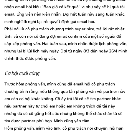
nhận email hỏi kiểu “Bao giờ có kết quả” vì như vậy sẽ bị quá tải
email. Ứng viên nên kiên nhẫn. Đợi hết tuần này sang tuần khác,
mình nghĩ đi nghĩ lại, rồi quyết định gửi email hỏi.
Phải nói là cô phụ trách chương trình super nice, trả lời rất nhiệt
tình, và còn nói cô đang đợi email confirm của một số người để
sắp xếp phỏng vấn. Hai tuần sau, mình nhận được lịch phỏng vấn,
nhưng lại bị lùi lịch mấy ngày. Đợi từ ngày 8/3 đến ngày 26/4 mình
chính thức được phỏng vấn.
Cơ hội cuối cùng
Trước hôm phỏng vấn, mình cũng đã email hỏi cô phụ trách
chương trình rằng, nếu không qua lần phỏng vấn với partner này
em còn cơ hội khác không. Cô ấy trả lời cô sẽ tìm partner khác
nếu partner này từ chối em hoặc em không thích đề tài này
nhưng dù sẽ cố gắng hết sức nhưng không thể chắc chắn là sẽ
tìm được partner phù hợp. Mình cũng yên tâm.
Hôm phỏng vấn, mình vào link, cô phụ trách nói chuyện, hỏi han