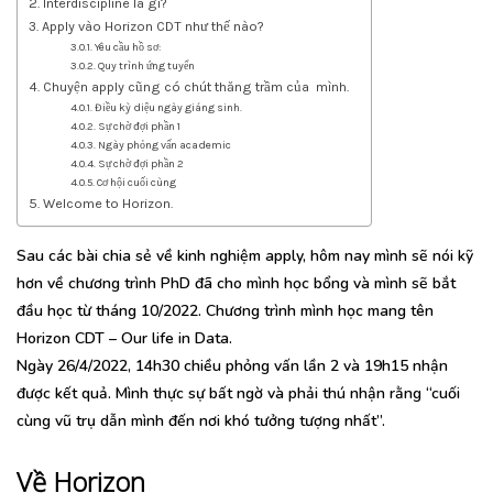
Interdiscipline là gì?
Apply vào Horizon CDT như thế nào?
Yêu cầu hồ sơ:
Quy trình ứng tuyển
Chuyện apply cũng có chút thăng trầm của mình.
Điều kỳ diệu ngày giáng sinh.
Sự chờ đợi phần 1
Ngày phỏng vấn academic
Sự chờ đợi phần 2
Cơ hội cuối cùng
Welcome to Horizon.
Sau các bài chia sẻ về kinh nghiệm apply, hôm nay mình sẽ nói kỹ
hơn về chương trình PhD đã cho mình học bổng và mình sẽ bắt
đầu học từ tháng 10/2022. Chương trình mình học mang tên
Horizon CDT – Our life in Data.
Ngày 26/4/2022, 14h30 chiều phỏng vấn lần 2 và 19h15 nhận
được kết quả. Mình thực sự bất ngờ và phải thú nhận rằng “cuối
cùng vũ trụ dẫn mình đến nơi khó tưởng tượng nhất”.
Về Horizon