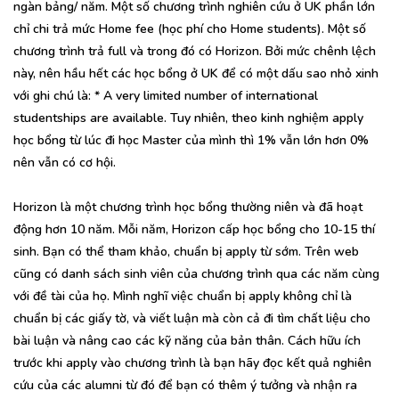
ngàn bảng/ năm. Một số chương trình nghiên cứu ở UK phần lớn
chỉ chi trả mức Home fee (học phí cho Home students). Một số
chương trình trả full và trong đó có Horizon. Bởi mức chênh lệch
này, nên hầu hết các học bổng ở UK để có một dấu sao nhỏ xinh
với ghi chú là: * A very limited number of international
studentships are available. Tuy nhiên, theo kinh nghiệm apply
học bổng từ lúc đi học Master của mình thì 1% vẫn lớn hơn 0%
nên vẫn có cơ hội.
Horizon là một chương trình học bổng thường niên và đã hoạt
động hơn 10 năm. Mỗi năm, Horizon cấp học bổng cho 10-15 thí
sinh. Bạn có thể tham khảo, chuẩn bị apply từ sớm. Trên web
cũng có danh sách sinh viên của chương trình qua các năm cùng
với đề tài của họ. Mình nghĩ việc chuẩn bị apply không chỉ là
chuẩn bị các giấy tờ, và viết luận mà còn cả đi tìm chất liệu cho
bài luận và nâng cao các kỹ năng của bản thân. Cách hữu ích
trước khi apply vào chương trình là bạn hãy đọc kết quả nghiên
cứu của các alumni từ đó để bạn có thêm ý tưởng và nhận ra