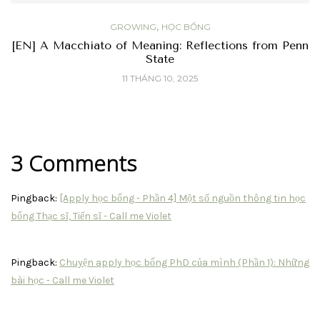
,
GROWING
HỌC BỔNG
[EN] A Macchiato of Meaning: Reflections from Penn
State
11 THÁNG 10, 2025
3 Comments
Pingback:
[Apply học bổng - Phần 4] Một số nguồn thông tin học
bổng Thạc sĩ, Tiến sĩ - Call me Violet
Pingback:
Chuyện apply học bổng PhD của mình (Phần 1): Những
bài học - Call me Violet