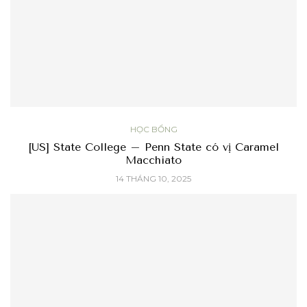
HỌC BỔNG
[US] State College – Penn State có vị Caramel
Macchiato
14 THÁNG 10, 2025