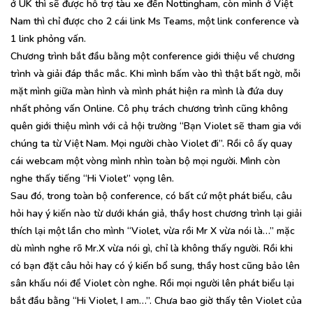
ở UK thì sẽ được hỗ trợ tàu xe đến Nottingham, còn mình ở Việt
Nam thì chỉ được cho 2 cái link Ms Teams, một link conference và
1 link phỏng vấn.
Chương trình bắt đầu bằng một conference giới thiệu về chương
trình và giải đáp thắc mắc. Khi mình bấm vào thì thật bất ngờ, mỗi
mặt mình giữa màn hình và mình phát hiện ra mình là đứa duy
nhất phỏng vấn Online. Cô phụ trách chương trình cũng không
quên giới thiệu mình với cả hội trường “Bạn Violet sẽ tham gia với
chúng ta từ Việt Nam. Mọi người chào Violet đi”. Rồi cô ấy quay
cái webcam một vòng mình nhìn toàn bộ mọi người. Mình còn
nghe thấy tiếng “Hi Violet” vọng lên.
Sau đó, trong toàn bộ conference, có bất cứ một phát biểu, câu
hỏi hay ý kiến nào từ dưới khán giả, thầy host chương trình lại giải
thích lại một lần cho mình “Violet, vừa rồi Mr X vừa nói là…” mặc
dù mình nghe rõ Mr.X vừa nói gì, chỉ là không thấy người. Rồi khi
có bạn đặt câu hỏi hay có ý kiến bổ sung, thầy host cũng bảo lên
sân khấu nói để Violet còn nghe. Rồi mọi người lên phát biểu lại
bắt đầu bằng “Hi Violet, I am…”. Chưa bao giờ thấy tên Violet của