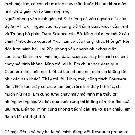
mình một lúc, cô còn chúc mình may mắn trước khi out khỏi màn
hình để 2 giám khảo làm nhiệm vụ.
Người phỏng vấn mình gồm cô S, Trưởng cố vấn nghiên cứu của
Bộ GTVT UK – người sau này cũng trở thành supervisor của mình
và Trưởng bộ phận Data Science của Bộ. Mình chỉ được hỏi 2 câu
chính “Introduce yourself” và “Em có câu hỏi gì khác không?” Rồi
đến lượt mình hỏi. Lại 20p phỏng vấn nhanh như chớp mắt.
Lúc trao đổi thêm về việc học data science, thầy hỏi mình có biết
chạy mô hình không. Mình trả lời là “Em chỉ tự học data qua
Coursera thôi, nên em biết cơ bản nhưng em nghĩ em không tốt
như các bạn khác”. Thầy trả lời “Uhm, thầy cũng thích Coursera
lắm”. Đến lúc thầy cô chào tạm biệt rồi mình thấy hơi tiếc, chỉ
muốn níu kéo “Em cũng từng chạy mấy mô hình mà thầy ơi”
nhưng không kịp. Và kết quả cuối cùng thì không cần chờ đợi quá
lâu nữa. Đến tối, mình cũng không tiếc vì câu trả lời ban chiều, em
đã trả lời rất thật thà.
Có một điều khá hay ho là hồi mình đang viết Research proposal