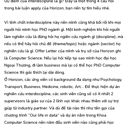
Ưu điểm của interdiscipline là gì? Đây là một trong 4 câu hỏi
trong bài luận apply của Horizon, bạn nên tự tìm hiểu nhé.
Vì tính chất interdiscipline này nên mình cũng khá bối rối khi mọi
người hỏi mình học PhD ngành gì. Một kinh nghiệm khi hỏi người
làm nghiên cứu là đừng hỏi họ ngiên cứu ngành gì (discipline), mà
nếu có thể hãy hỏi chủ đề (theme/topic) hoặc ngành (sector) họ
nghiên cứu là gì. Offer Letter của mình và trụ sở của Horizon ghi
là Computer Science. Nếu lại hỏi tiếp tại sao mình học đại học
Ngoại Thương, đi làm business mà lại có thể học PhD Computer
Science thì giải thích lại dài dòng.
Ở Horizon, các ứng viên có background đa dạng như Psychology,
Transport, Business, Medicine, robotic, Art… Để thực hiện dự án
nghiên cứu interdiscipline, các sinh viên cũng sẽ có ít nhất 2
supervisors là giáo sư của 2 lĩnh vực khác nhau thêm với sự trợ
giúp từ industry partner. Và dù đề tài nào thì như tên gọi của
chương trình “Our life in data” và dự án nằm trong Khoa
Computer Science nên năm đầu sinh viên nào cũng phải học