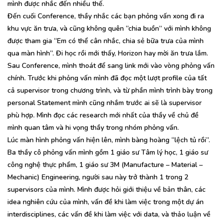
mình được nhắc đến nhiều thế.
Đến cuối Conference, thầy nhắc các bạn phỏng vấn xong đi ra
khu vực ăn trưa, và cũng không quên “chia buồn” với mình không
được tham gia “Em có thể cân nhắc, chia sẻ bữa trưa của mình
qua màn hình”. Đi học rồi mới thấy, Horizon hay mời ăn trưa lắm.
Sau Conference, mình thoát để sang link mới vào vòng phỏng vấn
chính. Trước khi phỏng vấn mình đã đọc một lượt profile của tất
cả supervisor trong chương trình, và từ phần mình trình bày trong
personal Statement mình cũng nhắm trước ai sẽ là supervisor
phù hợp. Mình đọc các research mới nhất của thầy về chủ đề
mình quan tâm và hi vọng thầy trong nhóm phỏng vấn.
Lúc màn hình phỏng vấn hiện lên, mình bàng hoàng “lệch tủ rồi”.
Ba thầy cô phỏng vấn mình gồm 1 giáo sư Tâm lý học, 1 giáo sư
công nghệ thực phẩm, 1 giáo sư 3M (Manufacture – Material –
Mechanic) Engineering, người sau này trở thành 1 trong 2
supervisors của mình. Mình được hỏi giới thiệu về bản thân, các
idea nghiên cứu của mình, vấn đề khi làm việc trong một dự án
interdisciplines, các vấn đề khi làm việc với data, và thảo luận về