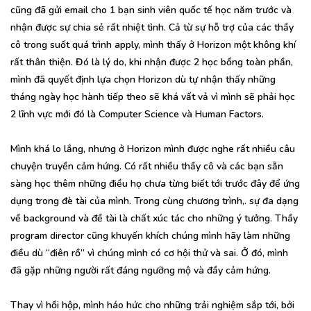
cũng đã gửi email cho 1 bạn sinh viên quốc tế học năm trước và
nhận được sự chia sẻ rất nhiệt tình. Cả từ sự hỗ trợ của các thầy
cô trong suốt quá trình apply, mình thấy ở Horizon một không khí
rất thân thiện. Đó là lý do, khi nhận được 2 học bổng toàn phần,
mình đã quyết định lựa chọn Horizon dù tự nhận thấy những
tháng ngày học hành tiếp theo sẽ khá vất vả vì mình sẽ phải học
2 lĩnh vực mới đó là Computer Science và Human Factors.
Mình khá lo lắng, nhưng ở Horizon mình được nghe rất nhiều câu
chuyện truyền cảm hứng. Có rất nhiều thầy cô và các bạn sẵn
sàng học thêm những điều họ chưa từng biết tới trước đây để ứng
dụng trong đè tài của mình. Trong cùng chương trình,. sự đa dạng
về background và đề tài là chất xúc tác cho những ý tưởng. Thầy
program director cũng khuyến khích chúng mình hãy làm những
điều dù “điên rồ” vì chúng mình có cơ hội thử và sai. Ở đó, mình
đã gặp những người rất đáng ngưỡng mộ và đầy cảm hứng.
Thay vì hồi hộp, mình háo hức cho những trải nghiệm sắp tới, bởi