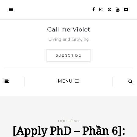
Call me Violet
Living and Growing
SUBSCRIBE
MENU
HỌC BỔNG
[Apply PhD – Phần 6]: