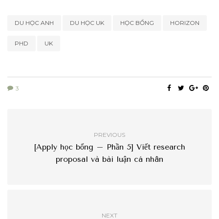
DU HỌC ANH
DU HỌC UK
HỌC BỔNG
HORIZON
PHD
UK
3
PREVIOUS
[Apply học bổng – Phần 5] Viết research
proposal và bài luận cá nhân
NEXT