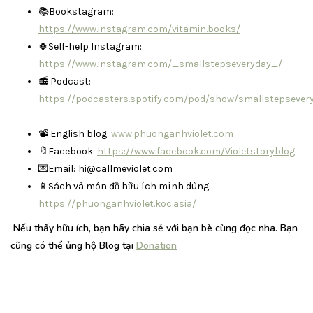
📚Bookstagram:
https://www.instagram.com/vitamin.books/
🍀Self-help Instagram:
https://www.instagram.com/_smallstepseveryday_/
📻 Podcast:
https://podcasters.spotify.com/pod/show/smallstepsever
📽 English blog:
www.phuonganhviolet.com
🔖Facebook:
https://www.facebook.com/Violetstoryblog
💌Email:
hi@callmeviolet.com
📱Sách và món đồ hữu ích mình dùng:
https://phuonganhviolet.koc.asia/
Nếu thấy hữu ích, bạn hãy chia sẻ với bạn bè cùng đọc nha. Bạn
cũng có thể ủng hộ Blog tại
Donation