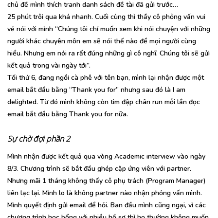
chủ đề mình thích tranh danh sách đề tài đã gửi trước…
25 phút trôi qua khá nhanh. Cuối cùng thì thầy cô phỏng vấn vui
vẻ nói với mình “Chúng tôi chỉ muốn xem khi nói chuyện với những
người khác chuyên môn em sẽ nói thế nào để mọi người cùng
hiểu. Nhưng em nói ra rất đúng những gì cô nghĩ. Chúng tôi sẽ gửi
kết quả trong vài ngày tới”.
Tối thứ 6, đang ngồi cà phê với tên bạn, mình lại nhận được một
email bắt đầu bằng “Thank you for” nhưng sau đó là I am
delighted. Từ đó mình không còn tim đập chân run mỗi lần đọc
email bắt đầu bằng Thank you for nữa.
Sự chờ đợi phần 2
Mình nhận được kết quả qua vòng Academic interview vào ngày
8/3. Chương trình sẽ bắt đầu ghép cặp ứng viên với partner.
Nhưng mãi 1 tháng không thấy cô phụ trách (Program Manager)
liên lạc lại. Mình lo là không partner nào nhận phỏng vấn mình.
Mình quyết định gửi email để hỏi. Ban đầu mình cũng ngại, vì các
chương trình học bổng với nhiều hồ sơ thì họ thường không muốn