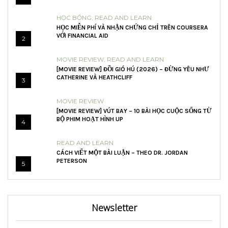
HỌC BỔNG
,
READ AND LEARN
HỌC MIỄN PHÍ VÀ NHẬN CHỨNG CHỈ TRÊN COURSERA
VỚI FINANCIAL AID
2
MOVIE REVIEW
,
READ AND LEARN
[MOVIE REVIEW] ĐỒI GIÓ HÚ (2026) – ĐỪNG YÊU NHƯ
CATHERINE VÀ HEATHCLIFF
3
MOVIE REVIEW
[MOVIE REVIEW] VÚT BAY – 10 BÀI HỌC CUỘC SỐNG TỪ
BỘ PHIM HOẠT HÌNH UP
4
READ AND LEARN
CÁCH VIẾT MỘT BÀI LUẬN – THEO DR. JORDAN
PETERSON
5
Newsletter