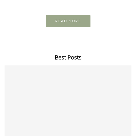
Những bài viết hay tớ lưu lại để cùng đọc
READ MORE
Best Posts