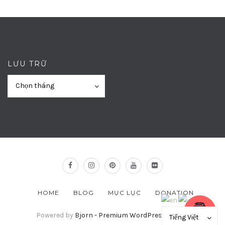
LƯU TRỮ
Lưu
Lưu
Chọn tháng
trữ
trữ
HOME
BLOG
MỤC LỤC
DONATION
Powered by
Bjorn - Premium WordPress Theme
Tiếng Việt