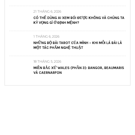
21 THÁNG 6, 2026
CÓ THỂ DÙNG AI XEM BÓI ĐƯỢC KHÔNG VÀ CHÚNG TA
KỲ VỌNG GÌ Ở ĐỊNH MỆNH?
1 THÁNG 6, 2026
NHỮNG BỘ BÀI TAROT CỦA MÌNH – KHI MỖI LÁ BÀI LÀ
MỘT TÁC PHẨM NGHỆ THUẬT
18 THÁNG 5, 2026
MIỀN BẮC XỨ WALES (PHẦN 3): BANGOR, BEAUMARIS
VÀ CAERNARFON
READ AND LEARN
Inspiring articles