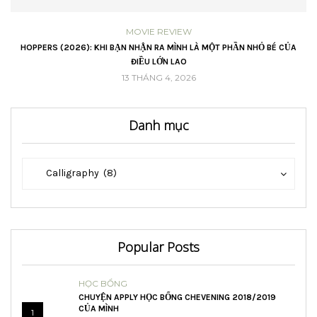
MOVIE REVIEW
VŨ
HOPPERS (2026): KHI BẠN NHẬN RA MÌNH LÀ MỘT PHẦN NHỎ BÉ CỦA
ĐIỀU LỚN LAO
13 THÁNG 4, 2026
Danh mục
Danh
Danh
Calligraphy (8)
mục
mục
Popular Posts
HỌC BỔNG
CHUYỆN APPLY HỌC BỔNG CHEVENING 2018/2019
CỦA MÌNH
1