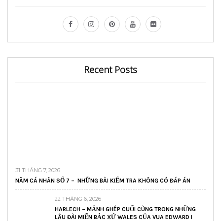
Recent Posts
31 THÁNG 7, 2026
NĂM CÁ NHÂN SỐ 7 – NHỮNG BÀI KIỂM TRA KHÔNG CÓ ĐÁP ÁN
22 THÁNG 6, 2026
HARLECH – MẢNH GHÉP CUỐI CÙNG TRONG NHỮNG
LÂU ĐÀI MIẾN BẮC XỨ WALES CỦA VUA EDWARD I