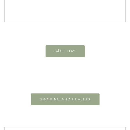
SÁCH HAY
GROWING AND HEALING