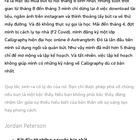
ra là mặc dù mua bút từ hồi tháng 8 sinh nhật, nhưng suốt thời
gian từ tháng 8 đến tháng 3 mình chỉ dừng lại ở việc download tài
liệu, ngắm ảnh trên instagram và thỉnh thoảng lấy bút ra vẻ thử
mấy đường. Và đó không thực sự gọi là học. Mãi đến tháng 4, đợt
mình bị cách ly tại nhà (F2 Covid), mình đăng ký một lớp
Calligraphy hiện đại học online ở Aotrangtinh. Đó là lần đầu tiên
mình sử dụng ngồi và quản bút. Như vậy mình đã mất hơn 5 tháng
chỉ để mơ mộng và lập kế hoạch. Và tất nhiên, việc lập kế hoạch
không giúp mình có những kỹ năng về Calligraphy dù cơ bản
nhất.
Quy tắc sinh ra có lý do của nó. Bạn chỉ được phép phá vỡ chúng
nếu bạn là một bậc thầy. Nếu bạn không phải bậc thầy, đừng
nhầm lẫn giữa sự thiếu hiểu biết của bản thân với sự sáng tạo
hay phong cách.
Jordan Peterson
Bắt đầu từ những nguyên bản nhất