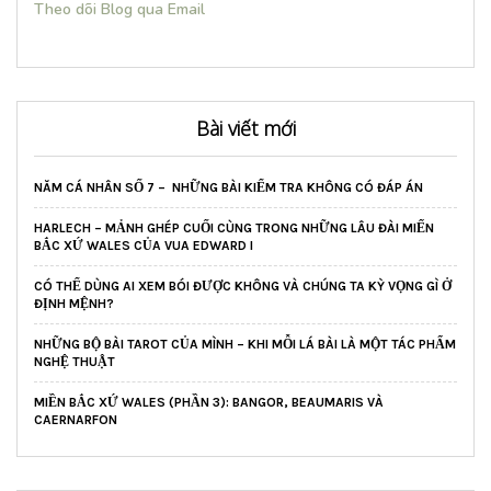
Theo dõi Blog qua Email
Bài viết mới
NĂM CÁ NHÂN SỐ 7 – NHỮNG BÀI KIỂM TRA KHÔNG CÓ ĐÁP ÁN
HARLECH – MẢNH GHÉP CUỐI CÙNG TRONG NHỮNG LÂU ĐÀI MIẾN
BẮC XỨ WALES CỦA VUA EDWARD I
CÓ THỂ DÙNG AI XEM BÓI ĐƯỢC KHÔNG VÀ CHÚNG TA KỲ VỌNG GÌ Ở
ĐỊNH MỆNH?
NHỮNG BỘ BÀI TAROT CỦA MÌNH – KHI MỖI LÁ BÀI LÀ MỘT TÁC PHẨM
NGHỆ THUẬT
MIỀN BẮC XỨ WALES (PHẦN 3): BANGOR, BEAUMARIS VÀ
CAERNARFON