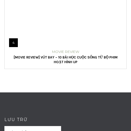
4
MOVIE REVIEW
[MOVIE REVIEW] VÚT BAY – 10 BÀI HỌC CUỘC SỐNG TỪ BỘ PHIM
HOẠT HÌNH UP
LƯU TRỮ
Lưu
Lưu