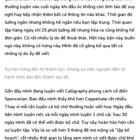
thường luyện vào cuối ngày, khi đầu óc không còn tỉnh táo để suy
nghĩ hay tiếp nhận thêm bất cứ thông tin nào khác. Thời gian đó
tưởng ngắn nhưng không hề ngắn nếu bạn tập trung. Thói quen
tập hàng ngày chỉ 25 phút tưởng dễ nhưng hóa ra cũng không hề
đơn giản. Có rất nhiều lý do để thoái thác. Mệt này, bận này, buồn
ngủ này, không có hứng này. Mình đã cố gắng bổ qua tất cả
những lý do ấy để viết.
Sự hào hứng đến từ thành tựu, nhưng sự mãn nguyện đến từ
hành trình đạt đến thành tựu đó.
Gần đây mình đang luyện viết Calligraphy phong cách cổ điển
Spencerian. Ban đầu mình thấy khó hơn Copperlate rất nhiều.
Thay vì mỗi lần luyện cả bộ chữ thường hoặc viết hoa. Ngày đầu
tiên mình luyện nét, và mỗi ngày mình luyện 1 chữ cái. Sau 30
ngày mình đã có thể viết được bộ chữ. Tuy vậy, hoàn hảo hơn cần
sự luyện tập. Vậy là so với hơn 5 tháng đề mơ mộng và “lập kế
hoạch”, rất nhiều thời gian lo lắng xem mình có viết được chữ khó