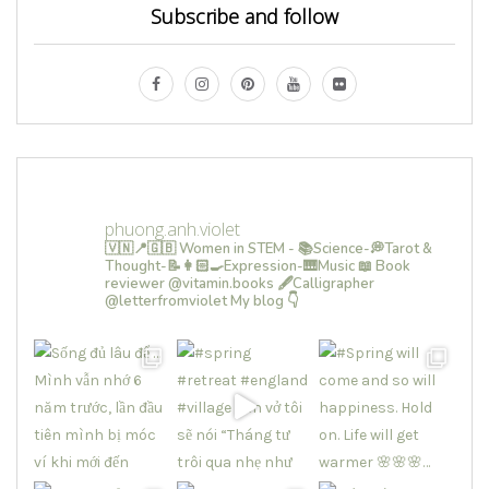
Subscribe and follow
phuong.anh.violet
🇻🇳📍🇬🇧 Women in STEM - 📚Science-💭Tarot &
Thought-📝👩🏻‍🍳Expression-🎹Music
📖 Book
reviewer @vitamin.books
🖋Calligrapher
@letterfromviolet
My blog 👇