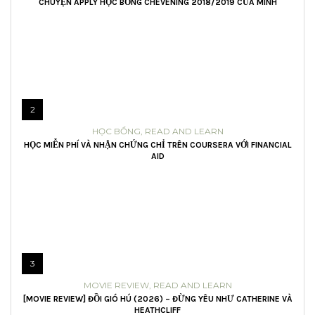
CHUYỆN APPLY HỌC BỔNG CHEVENING 2018/2019 CỦA MÌNH
2
HỌC BỔNG
,
READ AND LEARN
HỌC MIỄN PHÍ VÀ NHẬN CHỨNG CHỈ TRÊN COURSERA VỚI FINANCIAL
AID
3
MOVIE REVIEW
,
READ AND LEARN
[MOVIE REVIEW] ĐỒI GIÓ HÚ (2026) – ĐỪNG YÊU NHƯ CATHERINE VÀ
HEATHCLIFF