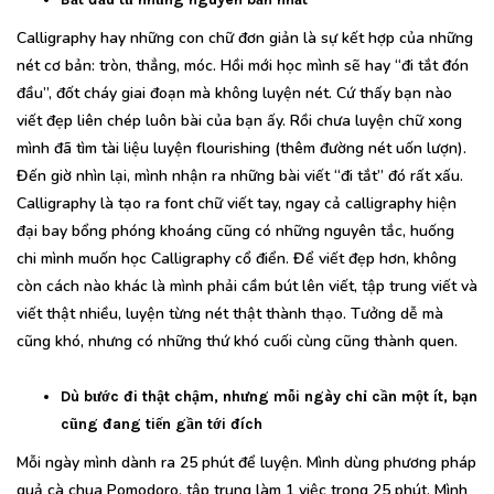
Calligraphy hay những con chữ đơn giản là sự kết hợp của những
nét cơ bản: tròn, thẳng, móc. Hồi mới học mình sẽ hay “đi tắt đón
đầu”, đốt cháy giai đoạn mà không luyện nét. Cứ thấy bạn nào
viết đẹp liên chép luôn bài của bạn ấy. Rồi chưa luyện chữ xong
mình đã tìm tài liệu luyện flourishing (thêm đường nét uốn lượn).
Đến giờ nhìn lại, mình nhận ra những bài viết “đi tắt” đó rất xấu.
Calligraphy là tạo ra font chữ viết tay, ngay cả calligraphy hiện
đại bay bổng phóng khoáng cũng có những nguyên tắc, huống
chi mình muốn học Calligraphy cổ điển. Để viết đẹp hơn, không
còn cách nào khác là mình phải cầm bút lên viết, tập trung viết và
viết thật nhiều, luyện từng nét thật thành thạo. Tưởng dễ mà
cũng khó, nhưng có những thứ khó cuối cùng cũng thành quen.
Dù bước đi thật chậm, nhưng mỗi ngày chỉ cần một ít, bạn
cũng đang tiến gần tới đích
Mỗi ngày mình dành ra 25 phút để luyện. Mình dùng phương pháp
quả cà chua Pomodoro, tập trung làm 1 việc trong 25 phút. Mình