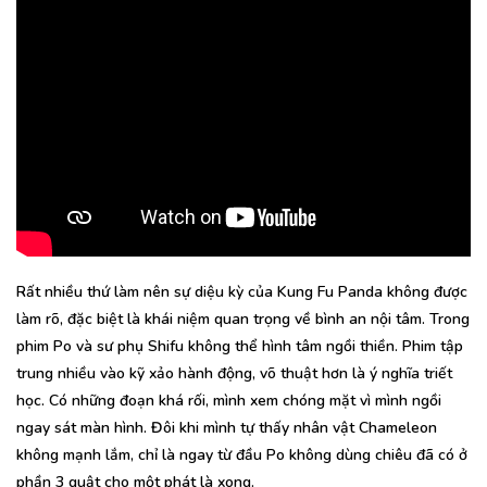
Rất nhiều thứ làm nên sự diệu kỳ của Kung Fu Panda không được
làm rõ, đặc biệt là khái niệm quan trọng về bình an nội tâm. Trong
phim Po và sư phụ Shifu không thể hình tâm ngồi thiền. Phim tập
trung nhiều vào kỹ xảo hành động, võ thuật hơn là ý nghĩa triết
học. Có những đoạn khá rối, mình xem chóng mặt vì mình ngồi
ngay sát màn hình. Đôi khi mình tự thấy nhân vật Chameleon
không mạnh lắm, chỉ là ngay từ đầu Po không dùng chiêu đã có ở
phần 3 quật cho một phát là xong.