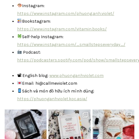
Instagram:
https://www.instagram.com/phuong.anh.violet/
Bookstagram:
https://www.instagram.com/vitamin.books/
Self-help Instagram:
https://www.instagram.com/_smallstepseveryday_/
Podcast:
https://podcasters.spotify.com/pod/show/smallstepsever
📽 English blog:
www.phuonganhviolet.com
Email:
hi@callmeviolet.com
Sách và món đồ hữu ích mình dùng:
https://phuonganhviolet.koc.asia/