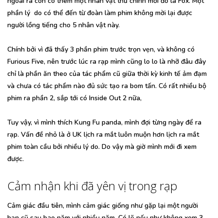
ngoài ra còn có thêm một nhân vật thứ chính mới đó là Fox. Một
phần lý do có thể đến từ đoàn làm phim không mời lại được
người lồng tiếng cho 5 nhân vật này.
Chính bởi vì đã thấy 3 phần phim trước trọn vẹn, và không có
Furious Five, nên trước lúc ra rạp mình cũng lo lo là nhỡ đâu đây
chỉ là phần ăn theo của tác phẩm cũ giữa thời kỳ kinh tế ảm đạm
và chưa có tác phẩm nào đủ sức tạo ra bom tấn. Có rất nhiều bộ
phim ra phần 2, sắp tới có Inside Out 2 nữa,
Tuy vậy, vì mình thích Kung Fu panda, mình đợi từng ngày để ra
rạp. Vấn đề nhỏ là ở UK lịch ra mắt luôn muộn hơn lịch ra mắt
phim toàn cầu bởi nhiều lý do. Do vậy mà giờ mình mới đi xem
được.
Cảm nhận khi đã yên vị trong rạp
Cảm giác đầu tiên, mình cảm giác giống như gặp lại một người
bạn cũ sau bao năm với nhiều năm. Có lẽ nếu như không xem 3