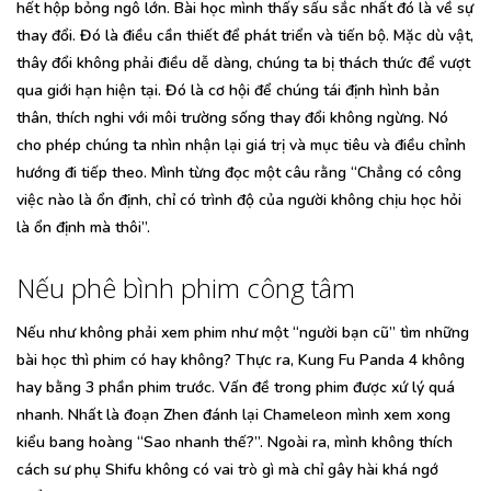
hết hộp bỏng ngô lớn. Bài học mình thấy sấu sắc nhất đó là về sự
thay đổi. Đó là điều cần thiết để phát triển và tiến bộ. Mặc dù vật,
thây đổi không phải điều dễ dàng, chúng ta bị thách thức để vượt
qua giới hạn hiện tại. Đó là cơ hội để chúng tái định hình bản
thân, thích nghi với môi trường sống thay đổi không ngừng. Nó
cho phép chúng ta nhìn nhận lại giá trị và mục tiêu và điều chỉnh
hướng đi tiếp theo. Mình từng đọc một câu rằng “Chẳng có công
việc nào là ổn định, chỉ có trình độ của người không chịu học hỏi
là ổn định mà thôi”.
Nếu phê bình phim công tâm
Nếu như không phải xem phim như một “người bạn cũ” tìm những
bài học thì phim có hay không? Thực ra, Kung Fu Panda 4 không
hay bằng 3 phần phim trước. Vấn đề trong phim được xứ lý quá
nhanh. Nhất là đoạn Zhen đánh lại Chameleon mình xem xong
kiểu bang hoàng “Sao nhanh thế?”. Ngoài ra, mình không thích
cách sư phụ Shifu không có vai trò gì mà chỉ gây hài khá ngớ