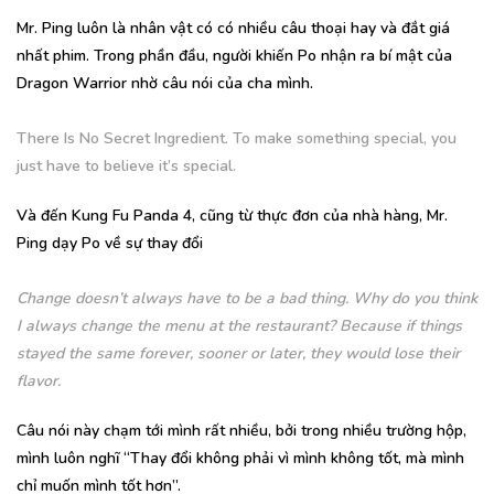
Mr. Ping luôn là nhân vật có có nhiều câu thoại hay và đắt giá
nhất phim. Trong phần đầu, người khiến Po nhận ra bí mật của
Dragon Warrior nhờ câu nói của cha mình.
There Is No Secret Ingredient. To make something special, you
just have to believe it’s special.
Và đến Kung Fu Panda 4, cũng từ thực đơn của nhà hàng, Mr.
Ping dạy Po về sự thay đổi
Change doesn’t always have to be a bad thing. Why do you think
I always change the menu at the restaurant? Because if things
stayed the same forever, sooner or later, they would lose their
flavor.
Câu nói này chạm tới mình rất nhiều, bởi trong nhiều trường hộp,
mình luôn nghĩ “Thay đổi không phải vì mình không tốt, mà mình
chỉ muốn mình tốt hơn”.