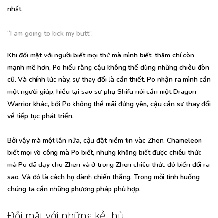
nhất.
“I am going to kick my butt”.
Khi đối mặt với người biết mọi thứ mà mình biết, thậm chí còn
mạnh mẽ hơn, Po hiểu rằng cậu không thể dùng những chiêu đòn
cũ. Và chính lúc này, sự thay đổi là cần thiết. Po nhận ra mình cần
một người giúp, hiểu tại sao sư phụ Shifu nói cần một Dragon
Warrior khác, bởi Po không thể mãi đứng yên, cậu cần sự thay đổi
về tiếp tục phát triển.
Bởi vậy mà một lần nữa, cậu đặt niềm tin vào Zhen. Chameleon
biết mọi võ công mà Po biết, nhưng không biết được chiêu thức
mà Po đã dạy cho Zhen và ở trong Zhen chiêu thức đó biến đối ra
sao. Và đó là cách họ dành chiến thắng. Trong mỗi tình huống
chúng ta cần những phương pháp phù hợp.
Đối mặt với những kẻ thù