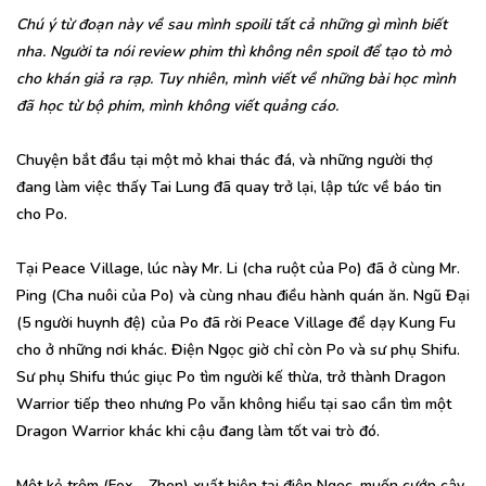
Chú ý từ đoạn này về sau mình spoili tất cả những gì mình biết
nha. Người ta nói review phim thì không nên spoil để tạo tò mò
cho khán giả ra rạp. Tuy nhiên, mình viết về những bài học mình
đã học từ bộ phim, mình không viết quảng cáo.
Chuyện bắt đầu tại một mỏ khai thác đá, và những người thợ
đang làm việc thấy Tai Lung đã quay trở lại, lập tức về báo tin
cho Po.
Tại Peace Village, lúc này Mr. Li (cha ruột của Po) đã ở cùng Mr.
Ping (Cha nuôi của Po) và cùng nhau điều hành quán ăn. Ngũ Đại
(5 người huynh đệ) của Po đã rời Peace Village để dạy Kung Fu
cho ở những nơi khác. Điện Ngọc giờ chỉ còn Po và sư phụ Shifu.
Sư phụ Shifu thúc giục Po tìm người kế thừa, trở thành Dragon
Warrior tiếp theo nhưng Po vẫn không hiểu tại sao cần tìm một
Dragon Warrior khác khi cậu đang làm tốt vai trò đó.
Một kẻ trộm (Fox – Zhen) xuất hiện tại điện Ngọc, muốn cướp cây