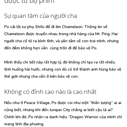
được từ bộ phim
Sự quan tâm của người cha
Po cãi lời sư phụ Shifu để đi tìm Chameleon. Thông tin về
Chameleon được truyền nhau trong nhà hàng của Mr. Ping. Hai
người cha cố tỏ ra bình tĩnh, và yên tâm về con trai mình, nhưng
đến đêm không hẹn vẫn cùng trốn đi để bảo vệ Po.
Mình thấy chi tiết này rất hợp lý, đó không chỉ tạo ra rất nhiều
tình huống hài hước, nhưng con dù có trở thành anh hùng bảo vệ
thế giới nhưng cha vẫn ở bên bảo vệ con.
Không có đỉnh cao nào là cao nhất
Nếu như ở Peace Village, Po được coi như một “thần tượng” ai ai
cũng biết, nhưng khi đến Juniper City chẳng ai biết cậu là ai?
Chính khi đó, Po nhận ra danh hiệu “Dragon Warrior của mình chỉ
mang tính địa phương.