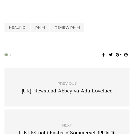
HEALING
PHIM
REVIEW PHIM
1
PREVIOUS
[UK] Newstead Abbey và Ada Lovelace
NEXT
[UK] Kỳ nghỉ Easter ở Sommerset (Phần 1):