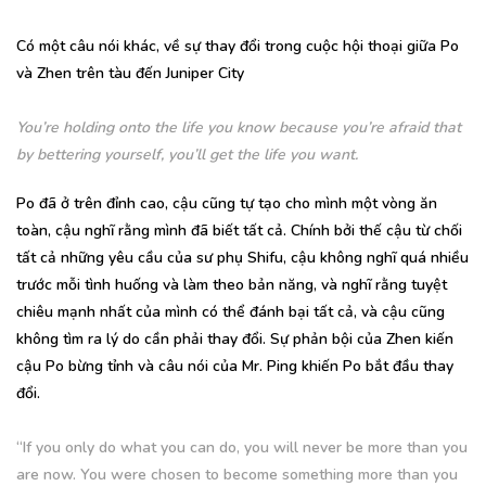
Có một câu nói khác, về sự thay đổi trong cuộc hội thoại giữa Po
và Zhen trên tàu đến Juniper City
You’re holding onto the life you know because you’re afraid that
by bettering yourself, you’ll get the life you want.
Po đã ở trên đỉnh cao, cậu cũng tự tạo cho mình một vòng ăn
toàn, cậu nghĩ rằng mình đã biết tất cả. Chính bởi thế cậu từ chối
tất cả những yêu cầu của sư phụ Shifu, cậu không nghĩ quá nhiều
trước mỗi tình huống và làm theo bản năng, và nghĩ rằng tuyệt
chiêu mạnh nhất của mình có thể đánh bại tất cả, và cậu cũng
không tìm ra lý do cần phải thay đổi. Sự phản bội của Zhen kiến
cậu Po bừng tỉnh và câu nói của Mr. Ping khiến Po bắt đầu thay
đổi.
“If you only do what you can do, you will never be more than you
are now. You were chosen to become something more than you