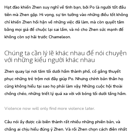
Hạt đào khiến Zhen suy nghĩ về tình bạn, bởi Po là người tốt đầu
tiên mà Zhen gặp. Hi vọng, sự tin tưởng vào những điều tốt không
chỉ khiến Zhen hối hận về những việc đã làm, mà còn quyết tâm
bằng mọi giá để chuộc lại sai lầm, và nó cho Zhen sức mạnh để
không còn sợ hãi trước Chameleon.
Chúng ta cần lý lẽ khác nhau để nói chuyện
với những kiểu người khác nhau
Zhen quay lại nơi tăm tối dưới hầm thành phố, cố gắng thuyết
phục những trẻ trộm nơi đây giúp Po. Nhưng chính bản thân họ
cũng không hiểu tại sao họ phải làm vậy. Những cuộc hội thoài
chồng chéo, những triết lý quá xa vời với bóng tối dưới tầng hầm.
Violence now will only find more violence later.
Câu nói ấy được cải biên thành rất nhiều những phiên bản, và
chẳng ai chịu hiểu đúng ý Zhen. Và rồi Zhen chọn cách điên nhất