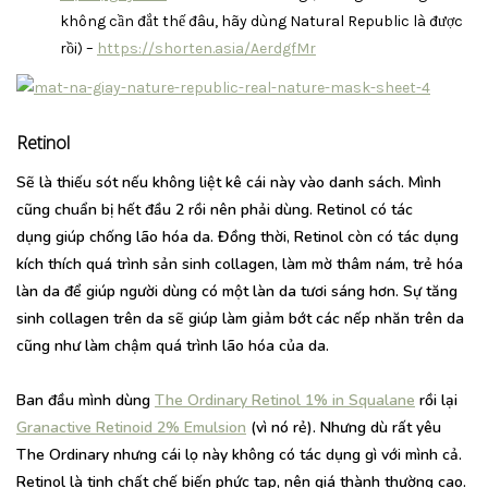
không cần đắt thế đâu, hãy dùng Natural Republic là được
rồi) –
https://shorten.asia/AerdgfMr
Retinol
Sẽ là thiếu sót nếu không liệt kê cái này vào danh sách. Mình
cũng chuẩn bị hết đầu 2 rồi nên phải dùng. Retinol có tác
dụng giúp chống lão hóa da. Đồng thời, Retinol còn có tác dụng
kích thích quá trình sản sinh collagen, làm mờ thâm nám, trẻ hóa
làn da để giúp người dùng có một làn da tươi sáng hơn. Sự tăng
sinh collagen trên da sẽ giúp làm giảm bớt các nếp nhăn trên da
cũng như làm chậm quá trình lão hóa của da.
Ban đầu mình dùng
The Ordinary Retinol 1% in Squalane
rồi lại
Granactive Retinoid 2% Emulsion
(vì nó rẻ). Nhưng dù rất yêu
The Ordinary nhưng cái lọ này không có tác dụng gì với mình cả.
Retinol là tinh chất chế biến phức tạp, nên giá thành thường cao.