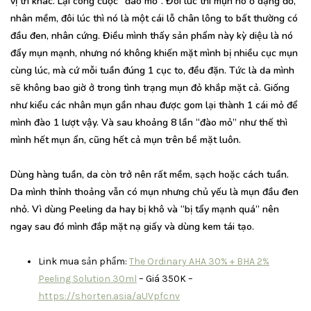
vị trí khác. Lại công cuộc “đào mỏ”. Đôi lúc thì mụn nó ở dạng đỏ,
nhân mềm, đôi lúc thì nó là một cái lỗ chân lông to bất thường có
đầu đen, nhân cứng. Điều mình thấy sản phẩm này kỳ diệu là nó
đẩy mụn mạnh, nhưng nó không khiến mặt mình bị nhiều cục mụn
cùng lúc, mà cứ mỗi tuần đúng 1 cục to, đều đặn. Tức là da mình
sẽ không bao giờ ở trong tình trạng mụn đỏ khắp mặt cả. Giống
như kiểu các nhân mụn gần nhau được gom lại thành 1 cái mỏ để
mình đào 1 lượt vậy. Và sau khoảng 8 lần “đào mỏ” như thế thì
mình hết mụn ẩn, cũng hết cả mụn trên bề mặt luôn.
Dùng hàng tuần, da còn trở nên rất mềm, sạch hoặc cách tuần.
Da mình thỉnh thoảng vẫn có mụn nhưng chủ yếu là mụn đầu đen
nhỏ. Vì dùng Peeling da hay bị khô và “bị tẩy mạnh quá” nên
ngay sau đó mình đắp mặt nạ giấy và dùng kem tái tạo.
Link mua sản phẩm:
The Ordinary AHA 30% + BHA 2%
Peeling Solution 30ml
– Giá 350K –
https://shorten.asia/aUVpfcnv