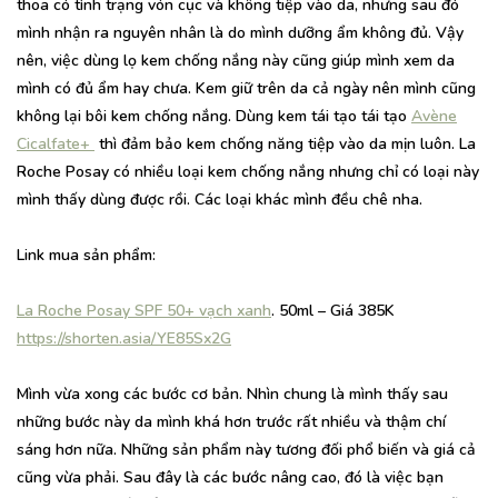
thoa có tình trạng vón cục và không tiệp vào da, nhưng sau đó
mình nhận ra nguyên nhân là do mình dưỡng ẩm không đủ. Vậy
nên, việc dùng lọ kem chống nắng này cũng giúp mình xem da
mình có đủ ẩm hay chưa. Kem giữ trên da cả ngày nên mình cũng
không lại bôi kem chống nắng. Dùng kem tái tạo tái tạo
Avène
Cicalfate+
thì đảm bảo kem chống năng tiệp vào da mịn luôn. La
Roche Posay có nhiều loại kem chống nắng nhưng chỉ có loại này
mình thấy dùng được rồi. Các loại khác mình đều chê nha.
Link mua sản phẩm:
La Roche Posay SPF 50+ vạch xanh
. 50ml – Giá 385K
https://shorten.asia/YE85Sx2G
Mình vừa xong các bước cơ bản. Nhìn chung là mình thấy sau
những bước này da mình khá hơn trước rất nhiều và thậm chí
sáng hơn nữa. Những sản phẩm này tương đối phổ biến và giá cả
cũng vừa phải. Sau đây là các bước nâng cao, đó là việc bạn