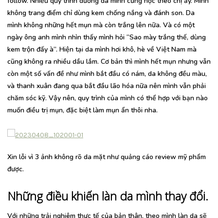
follow. Nhiều quy trình dưỡng da mình cũng học theo chị ấy. Mình
không trang điểm chỉ dùng kem chống nắng và đánh son. Da
mình không những hết mụn mà còn trắng lên nữa. Và có một
ngày ông anh mình nhìn thấy mình hỏi “Sao mày trắng thế, dùng
kem trộn đấy à”. Hiện tại da mình hơi khô, hè về Việt Nam mà
cũng không ra nhiều dầu lắm. Cơ bản thì mình hết mụn nhưng vẫn
còn một số vấn đề như mình bắt đầu có nám, da không đều màu,
và thanh xuân đang qua bắt đầu lão hóa nữa nên mình vẫn phải
chăm sóc kỹ. Vậy nên, quy trình của mình có thể hợp với bạn nào
muốn điều trị mụn, đặc biệt làm mụn ẩn thôi nha.
Xin lỗi vì 3 ảnh không rõ da mặt như quảng cáo review mỹ phẩm
được.
Những điều khiến làn da mình thay đổi.
Với những trải nghiêm thực tế của bản thân, theo mình làn da sẽ