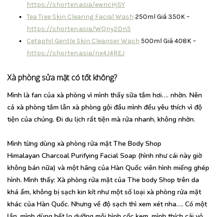
https://shorten.asia/ewncHjSY
Tea Tree Skin Clearing Facial Wash
250ml Giá 350K –
https://shorten.asia/WQny2Dn5
Cetaphil Gentle Skin Cleanser Wash
500ml Giá 408K –
https://shorten.asia/nx4J4REJ
Xà phòng sửa mặt có tốt không?
Mình là fan của xà phòng vì mình thấy sữa tắm hơi…. nhờn. Nên
cả xà phòng tắm lẫn xà phòng gội đầu mình đều yêu thích vì độ
tiện của chúng. Đi du lịch rất tiện mà rửa nhanh, không nhờn.
Mình từng dùng xà phòng rửa mặt The Body Shop
Himalayan Charcoal Purifying Facial Soap (hình như cái này giờ
không bán nữa) và một hãng của Hàn Quốc viên hình miếng ghép
hình. Mình thấy: Xà phòng rửa mặt của The body Shop trên da
khá ẩm, không bị sạch kin kít như một số loại xà phòng rửa mặt
khác của Hàn Quốc. Nhưng về độ sạch thì xem xét nha…. Có một
lần, mình dùng hết lọ dưỡng môi hình cốc kem, mình thích cái vỏ