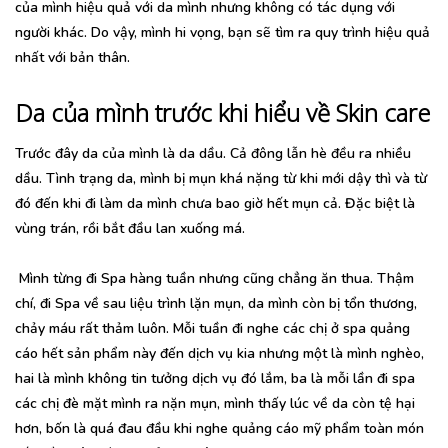
của mình hiệu quả với da mình nhưng không có tác dụng với
người khác. Do vậy, mình hi vọng, bạn sẽ tìm ra quy trình hiệu quả
nhất với bản thân.
Da của mình trước khi hiểu về Skin care
Trước đây da của mình là da dầu. Cả đông lẫn hè đều ra nhiều
dầu. Tình trạng da, mình bị mụn khá nặng từ khi mới dậy thì và từ
đó đến khi đi làm da mình chưa bao giờ hết mụn cả. Đặc biệt là
vùng trán, rồi bắt đầu lan xuống má.
Mình từng đi Spa hàng tuần nhưng cũng chẳng ăn thua. Thậm
chí, đi Spa về sau liệu trình lặn mụn, da mình còn bị tổn thương,
chảy máu rất thảm luôn. Mỗi tuần đi nghe các chị ở spa quảng
cáo hết sản phẩm này đến dịch vụ kia nhưng một là mình nghèo,
hai là mình không tin tưởng dịch vụ đó lắm, ba là mỗi lần đi spa
các chị đè mặt mình ra nặn mụn, mình thấy lúc về da còn tệ hại
hơn, bốn là quá đau đầu khi nghe quảng cáo mỹ phẩm toàn món