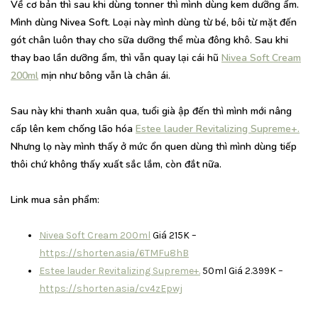
Về cơ bản thì sau khi dùng tonner thì mình dùng kem dưỡng ẩm.
Mình dùng Nivea Soft. Loại này mình dùng từ bé, bôi từ mặt đến
gót chân luôn thay cho sữa dưỡng thể mùa đông khô. Sau khi
thay bao lần dưỡng ẩm, thì vẫn quay lại cái hũ
Nivea Soft Cream
200ml
mịn như bông vẫn là chân ái.
Sau này khi thanh xuân qua, tuổi già ập đến thì mình mới nâng
cấp lên kem chống lão hóa
Estee lauder Revitalizing Supreme+.
Nhưng lọ này mình thấy ở mức ổn quen dùng thì mình dùng tiếp
thôi chứ không thấy xuất sắc lắm, còn đắt nữa.
Link mua sản phẩm:
Nivea Soft Cream 200ml
Giá 215K –
https://shorten.asia/6TMFu8hB
Estee lauder Revitalizing Supreme+.
50ml Giá 2.399K –
https://shorten.asia/cv4zEpwj