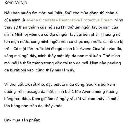
Kem tái tạo
Nếu bạn muốn tìm một loại “siêu ẩm” cho mùa đông thì chân ái
của mình là
Avène Cicalfate+ Restorative Protective Cream
. Mình
thấy sự thần thánh của nó sau khi thử lên ngón tay bị nấm của
mình. Mình bị viêm da cơ địa ở ngón tay cái bên phải. Thường nó
lên mụn nước, xong mình ngứa nên cứ chọc mụn nước ra, rồi da bị
tróc. Có một lần trước khi đi ngủ mình bôi Avene Cicafate vào đó,
sáng mai ngủ dậy, mình thấy một lớp da non mới luôn. Thế mình
mới nói là thần thành trong việc tái tạo da mới. Hôm nào peeling
da bị rát bôi vào, cũng thấy mịn lắm ấy.
Vì thời tiết UK rất khô, đặc biệt là mùa đông. Sau khi bôi kem
dưỡng, rồi massage da mặt, mình bôi 1 lớp Avene mỏng (lượng
bằng hạt đậu). Kem giữ ẩm cả ngày rất tốt và cảm thấy có một
lớp bóng nhẹ trên da, thấy khỏe.
Link mua sản phẩm: