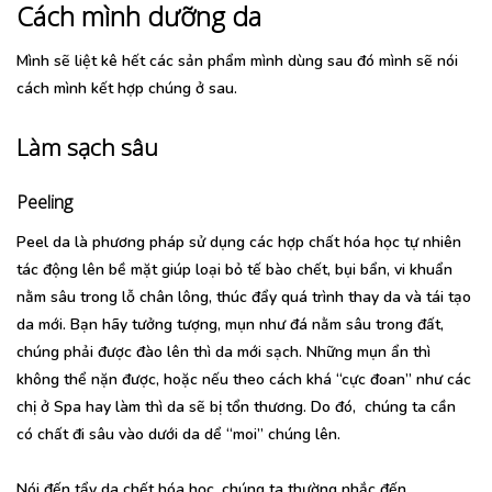
Cách mình dưỡng da
Mình sẽ liệt kê hết các sản phẩm mình dùng sau đó mình sẽ nói
cách mình kết hợp chúng ở sau.
Làm sạch sâu
Peeling
Peel da là phương pháp sử dụng các hợp chất hóa học tự nhiên
tác động lên bề mặt giúp loại bỏ tế bào chết, bụi bẩn, vi khuẩn
nằm sâu trong lỗ chân lông, thúc đẩy quá trình thay da và tái tạo
da mới. Bạn hãy tưởng tượng, mụn như đá nằm sâu trong đất,
chúng phải được đào lên thì da mới sạch. Những mụn ẩn thì
không thể nặn được, hoặc nếu theo cách khá “cực đoan” như các
chị ở Spa hay làm thì da sẽ bị tổn thương. Do đó, chúng ta cần
có chất đi sâu vào dưới da dể “moi” chúng lên.
Nói đến tẩy da chết hóa học, chúng ta thường nhắc đến