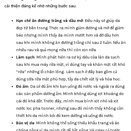
cải thiện đáng kể nhờ những bước sau:
Hạn chế ăn đường trắng và dầu mỡ
: Điều này sẽ giúp da
đẹp từ bên trong. Thực ra mình giảm đường và mỡ để giảm
béo nhưng mình thấy da mình mướt hơn và đỡ dầu hơn
sau khi mình không ăn đường trắng chỉ sau 2 tuần. Nếu ăn
nhiều rau và quả mọng nữa thì còn xịn nữa
Làm sạch
: Mình phát hiện ra sự kỳ diệu của làn da sạch
sau khi mua máy rửa mặt, vì dùng tay và khăn mặt rất khó
“rửa” những lỗ chân lông. Làm sạch ở đây bao gồm cả
dùng sữa rửa mặt phù hợp, tẩy da chết vật lý và hóa học.
Đủ ẩm
: Da sẽ đủ ẩm khi bạn uống đủ nước và ngoài ra dùng
các sản phẩm dưỡng ẩm. Mình không dùng xịt khoáng do
cái đó khá đắt. Trước đây, mình mua bình xịt nhỏ và xịt
nước lọc pha tonner, nhưng sau đó mình thấy không cần
thiết khi da mình bôi đủ kem dưỡng và uống đủ nước.
Bảo vệ da
: Mình không thể sống thiếu khẩu trang và áo
chống nắng vì da mình rất dễ bắt nắng. Và ngay cả trước