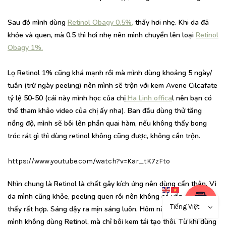
Sau đó mình dùng
Retinol Obagy 0.5%,
thấy hơi nhẹ. Khi da đã
khỏe và quen, mà 0.5 thì hơi nhẹ nên mình chuyển lên loại
Retinol
Obagy 1%.
Lọ Retinol 1% cũng khá mạnh rồi mà mình dùng khoảng 5 ngày/
tuần (trừ ngày peeling) nên mình sẽ trộn với kem Avene Cilcafate
tỷ lệ 50-50 (cái này mình học của chị
Ha Linh offica
l nên bạn có
thể tham khảo video của chị ấy nha). Ban đầu dùng thử tăng
nồng độ, mình sẽ bôi lên phần quai hàm, nếu không thấy bong
tróc rát gì thì dùng retinol không cũng được, không cần trộn.
https://www.youtube.com/watch?v=Kar_tK7zFto
Nhìn chung là Retinol là chất gây kích ứng nên dùng cẩn thận. Vì
da mình cũng khỏe, peeling quen rồi nên không có vấn đề gì, mà
Tiếng Việt
thấy rất hợp. Sáng dậy ra mịn sáng luôn. Hôm nào Peeling thì
mình không dùng Retinol, mà chỉ bôi kem tái tạo thôi. Từ khi dùng