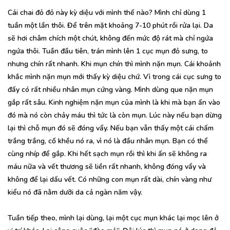
Cái chai đỏ đỏ này kỳ diệu với mình thế nào? Mình chỉ dùng 1
tuần một lần thôi. Để trên mặt khoảng 7-10 phút rồi rửa lại. Da
sẽ hơi châm chích một chút, không đến mức độ rát mà chỉ ngứa
ngứa thôi. Tuần đầu tiên, trán mình lên 1 cục mụn đỏ sưng, to
nhưng chín rất nhanh. Khi mụn chín thì mình nặn mụn. Cái khoảnh
khắc mình nặn mụn mới thấy kỳ diệu chứ. Vì trong cái cục sưng to
đấy có rất nhiều nhân mụn cứng vàng. Mình dùng que nặn mụn
gắp rất sâu. Kinh nghiệm nặn mụn của mình là khi mà bạn ấn vào
đó mà nó còn chảy máu thì tức là còn mụn. Lúc này nếu bạn dừng
lại thì chỗ mụn đó sẽ đóng vẩy. Nếu bạn vẫn thấy một cái chấm
trắng trắng, cố khều nó ra, vì nó là đầu nhân mụn. Bạn có thể
cùng nhíp để gắp. Khi hết sạch mụn rồi thì khi ấn sẽ không ra
máu nữa và vết thương sẽ liền rất nhanh, không đóng vẩy và
không để lại dấu vết. Có những con mụn rất dài, chín vàng như
kiểu nó đã nằm dưỡi da cả ngàn năm vậy.
Tuần tiếp theo, mình lại dùng, lại một cục mụn khác lại mọc lên ở