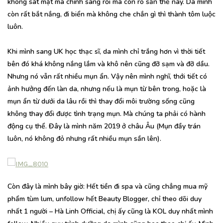
không sát mặt mà chỉnh sáng rồi mà còn rõ sần thế này. Da mình
còn rất bắt nắng, đi biển mà không che chắn gì thì thành tôm luộc
luôn.
Khi mình sang UK học thạc sĩ, da mình chỉ trắng hơn vì thời tiết
bên đó khá không nắng lắm và khô nên cũng đỡ sạm và đỡ dầu.
Nhưng nó vẫn rất nhiều mụn ẩn. Vậy nên mình nghĩ, thới tiết có
ảnh hưởng đến làn da, nhưng nếu là mụn từ bên trong, hoặc là
mụn ẩn từ dưới da lâu rồi thì thay đổi môi trường sống cũng
không thay đổi được tình trạng mụn. Mà chúng ta phải có hành
động cụ thể. Đây là mình năm 2019 ở châu Âu (Mụn đầy trán
luôn, nó không đỏ nhưng rất nhiều mụn sần lên).
Còn đây là mình bây giờ: Hết tiền đi spa và cũng chẳng mua mỹ
phẩm tùm lum, unfollow hết Beauty Blogger, chỉ theo dõi duy
nhất 1 người – Hà Linh Official, chị ấy cũng là KOL duy nhất mình