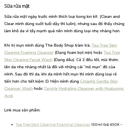
Sữa rửa mặt
Sữa rửa mặt ngày trước mình thích loại bong kin kít (Clean and
Clear mình dùng suốt tuổi dậy thì luôn), nhưng sau đó thấy chúng
làm khô da vì tẩy mạnh quá nên mình dùng loại nhẹ nhàng hơn.
Khi trị mụn mình dùng The Body Shop tràm trà,
Tea Tree Skin
Clearing Foaming Cleanser
(Dạng foam bọt mịn) hoặc
Tea Tree
Skin Clearing Facial Wash
(Dạng dầu). Cả 2 đều tốt, mùi thơm,
lên da nhẹ nhàng nhất là đối với những cái “mỏ mụn” đỏ của
mình. Sau đó thì da, khi da mình hết mụn thì mình dùng loại rẻ
tiền hơn cho tiết kiệm :D. Hiện mình dùng
Cetaphil Gentle Skin
Cleanser Wash
hoăc
CeraVe Hydrating Cleanser with Hyaluronic
Acid
.
Link mua sản phẩm:
Tea Tree Skin Clearing Foaming Cleanser
150ml Giá 450K –