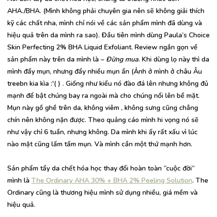
AHA./BHA. (Mình không phải chuyên gia nên sẽ không giải thích
kỹ các chất nha, mình chỉ nói về các sản phẩm mình đã dùng và
hiệu quả trên da mình ra sao). Đầu tiên mình dùng Paula’s Choice
Skin Perfecting 2% BHA Liquid Exfoliant. Review ngắn gọn về
sản phẩm này trên da mình là –
Đừng mua
. Khi dùng lọ này thì da
mình đẩy mụn, nhưng đẩy nhiều mụn ẩn (Ảnh ở mình ở châu Âu
treebn kia kìa :'( ) . Giống như kiểu nó đào đá lên nhưng không đủ
mạnh để bật chúng bay ra ngoài mà cho chúng nổi lên bề mặt.
Mụn này gồ ghề trên da, không viêm , không sưng cũng chẳng
chín nên không nặn được. Theo quảng cáo mình hi vọng nó sẽ
như vậy chỉ 6 tuần, nhưng không. Da mình khi ấy rất xấu vì lúc
nào mặt cũng lấm tấm mụn. Và mình cần một thứ mạnh hơn.
Sản phẩm tẩy da chết hóa học thay đổi hoàn toàn “cuộc đời”
mình là
The Ordinary AHA 30% + BHA 2% Peeling Solution
. The
Ordinary cũng là thương hiệu mình sử dụng nhiều, giá mềm và
hiệu quả.