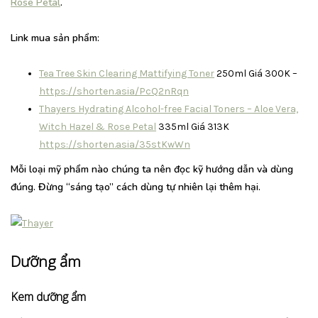
Rose Petal
.
Link mua sản phẩm:
Tea Tree Skin Clearing Mattifying Toner
250ml Giá 300K –
https://shorten.asia/PcQ2nRqn
Thayers Hydrating Alcohol-free Facial Toners – Aloe Vera,
Witch Hazel & Rose Petal
335ml Giá 313K
https://shorten.asia/35stKwWn
Mỗi loại mỹ phẩm nào chúng ta nên đọc kỹ hướng dẫn và dùng
đúng. Đừng “sáng tạo” cách dùng tự nhiên lại thêm hại.
Dưỡng ẩm
Kem dưỡng ẩm