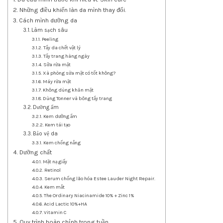
Những điều khiến làn da mình thay đổi.
Cách mình dưỡng da
Làm sạch sâu
Peeling
Tẩy da chết vật lý
Tẩy trang hàng ngày
Sữa rửa mặt
Xà phòng sửa mặt có tốt không?
Máy rửa mặt
Không dùng khăn mặt
Dùng Tonner và bông tẩy trang
Dưỡng ẩm
Kem dưỡng ẩm
Kem tái tạo
Bảo vệ da
Kem chống nắng
Dưỡng chất
Mặt nạ giấy
Retinol
Serum chống lão hóa Estee Lauder Night Repair.
Kem mắt
The Ordinary Niacinamide 10% + Zinc 1%
Acid Lactic 10%+HA
Vitamin C
Quy trình hoàn chỉnh trong tuần.