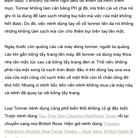
kiệm được 1 khoản) và mình nghĩ điều đó khiến da mình thêm
mụn. Tonner không làm cân bằng PH gì đó, mà trên cái vỏ chai nó
ghi rõ là dùng để làm sạch những bụi bẩn mà việc rửa mặt không
hết được. Do đó, việc mình dùng tay vỗ vỗ tonner lên da nó không
những không làm sạch mà còn cho thêm bụi trên tay lên mặt.
Ngày trước còn quảng cáo cái máy dùng tonner, người ta quảng
cáo khi gắn bông tẩy trang lên máy, đổ tonner và dùng máy thoa
nhẹ lên mặt, lúc sau cái bông tẩy trang đen xì. Thế nên, không
phải rửa mặt xong là sạch trơn được đâu vì khi dùng tay xoa xoa
sữa rửa mặt cũng chỉ sạch trên về mặt thôi còn lỗ chân lông thì
khó hết. Nhưng vì mình tiếc tiền nên mình không mua cái máy này,
và mình đã quay lại với bông tẩy trang.
Loại Tonner mình dùng cũng phổ biến thôi không có gì đặc biệt.
Trược mình dùng
Tea Tree Skin Clearing Mattifying Toner
rồi lại
chuyển sang mùi British Rose. Hiện giờ mình dùng
Thayers
Hydrating Alcohol-free Facial Toners – Aloe Vera, Witch Hazel &