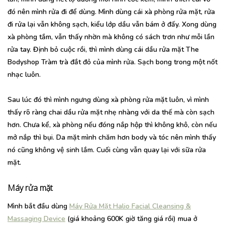
đó nên mình rửa đi để dùng. Mình dùng cái xà phòng rửa mặt, rửa
đi rửa lại vẫn không sạch, kiểu lớp dầu vẫn bám ở đấy. Xong dùng
xà phòng tắm, vẫn thấy nhờn mà không có sách trơn như mỗi lần
rửa tay. Định bỏ cuộc rồi, thì mình dùng cái dầu rửa mặt The
Bodyshop Tràm trà đắt đỏ của mình rửa. Sạch bong trong một nốt
nhạc luôn.
Sau lúc đó thì mình ngưng dùng xà phòng rửa mặt luôn, vì mình
thấy rõ ràng chai dầu rửa mặt nhẹ nhàng với da thế mà còn sạch
hơn. Chưa kể, xà phòng nếu đóng nắp hộp thì không khô, còn nếu
mở nắp thì bụi. Da mặt mình chăm hơn body và tóc nên mình thấy
nó cũng không vệ sinh lắm. Cuối cùng vẫn quay lại với sữa rửa
mặt.
Máy rửa mặt
Mình bắt đầu dùng
Máy Rửa Mặt Halio Facial Cleansing &
Massaging Device
(giá khoảng 600K giờ tăng giá rồi) mua ở