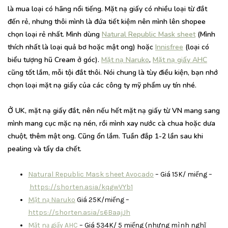
là mua loại có hãng nổi tiếng. Mặt nạ giấy có nhiều loại từ đắt
đến rẻ, nhưng thôi mình là đứa tiết kiệm nên mình lên shopee
chọn loại rẻ nhất. Mình dùng
Natural Republic Mask sheet
(Mình
thích nhất là loại quả bơ hoặc mật ong) hoặc
Innisfree
(loại có
biểu tượng hũ Cream ở góc).
Mặt nạ Naruko
,
Mặt nạ giấy AHC
cũng tốt lắm, mỗi tội đắt thôi. Nói chung là tùy điều kiện, bạn nhớ
chọn loại mặt nạ giấy của các công ty mỹ phẩm uy tín nhé.
Ở UK, mặt nạ giấy đắt, nên nếu hết mặt nạ giấy từ VN mang sang
mình mang cục mặc nạ nén, rồi mình xay nước cà chua hoặc dưa
chuột, thêm mật ong. Cũng ổn lắm. Tuần đắp 1-2 lần sau khi
pealing và tẩy da chết.
Natural Republic Mask sheet Avocado
– Giá 15K/ miếng –
https://shorten.asia/kqgwVYb1
Mặt nạ Naruko
Giá 25K/miếng –
https://shorten.asia/s6BaajJh
Mặt nạ giấy AHC
– Giá 534K/ 5 miếng (nhưng mình nghĩ