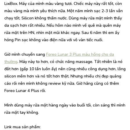
LixiBox. Máy của mình màu vàng tươi. Chiếc máy này rất tốt, còn
màu vàng mà mình yêu thích nữa. Một năm mình sạc 2-3 lần vẫn
chạy tốt. Silicon không thấm nước. Dùng máy rửa mặt mình thấy
da sạch hơn rất nhiều. Nếu hôm nào mình về quê mà quên máy
rửa mặt trên HN, nhìn mặt mũi khác ngay. Sau 6 năm thì em ấy
hỏng Pin sạc không vào điện nữa với vô vàn tiếc nuối.
Giờ mình chuyển sang
Foreo Lunar 3 Plus màu hồng cho da
thường
. Máy này to hơn, có chức năng massage. Tất nhiên là nó
đắt hơn (gấp 10 lần luôn ấy) nên cũng nhiều công dụng hơn, lông
silicon mềm hơn và nó tốt hơn thật. Nhưng nhiều chị đẹp quảng
cáo rồi nên mình không review kỹ nữa. Giờ hãng cũng có thêm
Foreo Lunar 4 Plus rồi.
Mình dùng máy rửa mặt hàng ngày vào buổi tối, còn sáng thì mình
rửa mặt tay không.
Link mua sản phẩm: