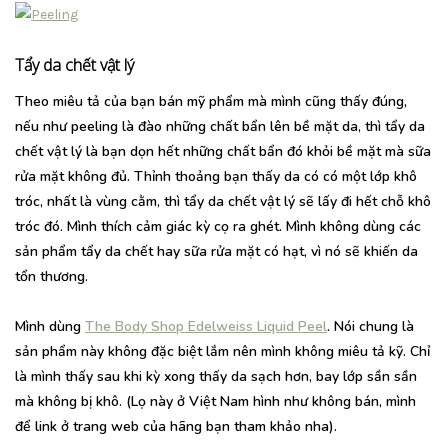
Tẩy da chết vật lý
Theo miêu tả của bạn bán mỹ phẩm mà mình cũng thấy đúng,
nếu như peeling là đào những chất bẩn lên bề mặt da, thì tẩy da
chết vật lý là bạn dọn hết những chất bẩn đó khỏi bề mặt mà sữa
rửa mặt không đủ. Thỉnh thoảng bạn thấy da có có một lớp khô
tróc, nhất là vùng cằm, thì tẩy da chết vật lý sẽ lấy đi hết chỗ khô
tróc đó. Mình thích cảm giác kỳ cọ ra ghét. Mình không dùng các
sản phẩm tẩy da chết hay sữa rửa mặt có hạt, vì nó sẽ khiến da
tổn thương.
Mình dùng
The Body Shop Edelweiss Liquid Peel
. Nói chung là
sản phẩm này không đặc biệt lắm nên mình không miêu tả kỹ. Chỉ
là mình thấy sau khi kỳ xong thấy da sạch hơn, bay lớp sần sần
mà không bị khô. (Lọ này ở Việt Nam hình như không bán, mình
để link ở trang web của hãng bạn tham khảo nha).