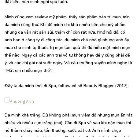
đắt tiền, nên mình nghỉ spa luôn.
Mình cũng xem review mỹ phẩm, thấy sản phẩm nào trị mụn, mịn
da mình cũng thử. Khi đó mình chi khá nhiều tiền cho mỹ phẩm,
nhưng da vẫn rất sần sùi, thậm chí còn rát nữa. Nhớ hồi đó, có
anh bạn ở công ty đi công tác, dù mình chả nhờ gì nhưng anh ấy
mua cho mình lọ thuốc trị mụn làm quà thì đủ hiểu mặt mình mụn
thế nào. Ngay cả các anh trai vô tư không hay để ý cũng phải đề
ý, và các chị gái nói suốt ngày. Và câu thường xuyên mình nghe là
“Mặt em nhiều mụn thế”.
Đây là da mình thời đi Spa, follow vô số Beauty Blogger (2017).
Da mình khá trắng. Dù không phải mụn viêm đỏ nhưng mụn ẩn rất
nhiều và nhiều cục trắng (má). Còn đi Spa về sau khi nặn mụn thì
nó thành chảy máu, tổn thương, xước xát cơ. Ảnh mình chụp