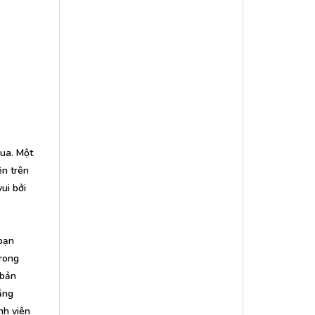
qua. Một
ên trên
ui bởi
 bạn
trong
 bản
ắng
nh viên