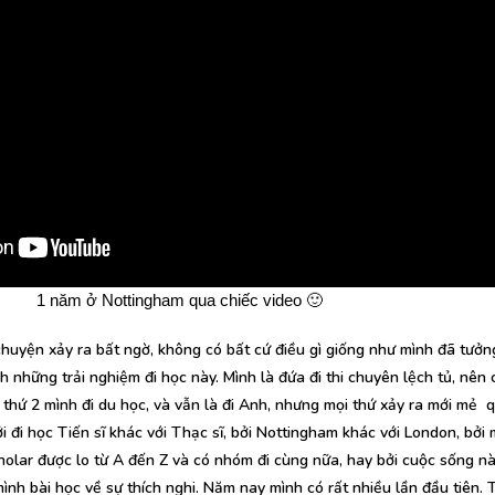
1 năm ở Nottingham qua chiếc video 🙂
huyện xảy ra bất ngờ, không có bất cứ điều gì giống như mình đã tưởn
ch những trải nghiệm đi học này. Mình là đứa đi thi chuyên lệch tủ, nên 
n thứ 2 mình đi du học, và vẫn là đi Anh, nhưng mọi thứ xảy ra mới mẻ 
 đi học Tiến sĩ khác với Thạc sĩ, bởi Nottingham khác với London, bởi 
olar được lo từ A đến Z và có nhóm đi cùng nữa, hay bởi cuộc sống n
nh bài học về sự thích nghi. Năm nay mình có rất nhiều lần đầu tiên. T