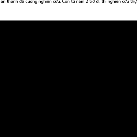
hoàn thành đề cương nghiên cứu. Còn từ năm 2 trở đi, thì nghiên cứu th