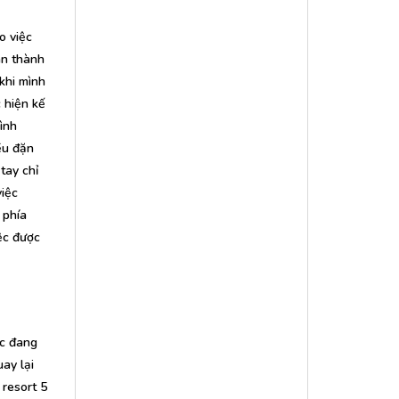
o việc
àn thành
khi mình
 hiện kế
ình
ều đặn
tay chỉ
việc
 phía
ệc được
ệc đang
uay lại
 resort 5