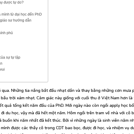
y được tự do?
a mình từ đại học đến PhD
 giáo sư hướng dẫn
hính phủ
của sự tự lập
ân
vui
i qua. Những tia nắng bắt đầu nhạt dần và thay bằng những cơn mưa 
ột bầu trời xám nhạt. Cảm giác này giống với cuối thu ở Việt Nam hơn là
t quả tổng kết năm đầu của PhD. Mới ngày nào còn ngồi apply học bổn
 đi du học, vậy mà đã hết một năm. Hôm ngồi trên tram về nhà với cô b
 buồn khi năm nhất đã kết thúc. Bởi vì những ngày là sinh viên năm n
g mình được các thầy cô trong CDT bao bọc, được đi học, và nhiệm vụ d