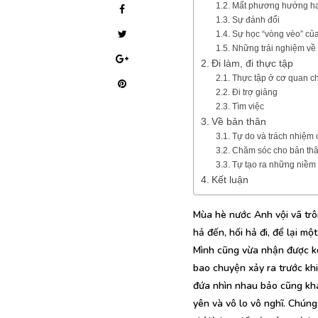
Mất phương hướng ha
Sự đánh đổi
Sự học “vòng vèo” củ
Những trải nghiệm về
Đi làm, đi thực tập
Thực tập ở cơ quan c
Đi trợ giảng
Tìm việc
Về bản thân
Tự do và trách nhiệm 
Chăm sóc cho bản th
Tự tạo ra những niềm 
Kết luận
Mùa hè nước Anh vội vã trô
hả đến, hối hả đi, để lại m
Mình cũng vừa nhận được kế
bao chuyện xảy ra trước khi
đứa nhìn nhau bảo cũng khá
yên và vô lo vô nghĩ. Chún