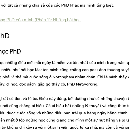
với tất cả những chia sẻ của các PhD khác mà mình từng biết.
ổng PhD của mình (Phần 1): Những bài học
PhD
 học PhD
học những điều mới mỗi ngày là niềm vui lớn nhất của mình trong năm 
 nhiều như hồi học Master, mình cũng chẳng còn post ảnh thường xuy
phải vì thế mà cuộc sông ở Nottingham nhàm chán. Chỉ là mình thấy v
ày: đi học, đọc sách, gặp gỡ thầy cô, PhD Networking.
ự rất cô đơn và lẻ loi. Điều này đúng, bởi dường như có những chuyện
và nói cũng chẳng ai hiểu. Có ai hiểu hết những lý thuyết và công thức 
hiểu được cuộc sống và những điều bạn trải qua hàng ngày bằng chính
hân nhất ở lớp ngừng học cũng giáng cho mình một sự hụt hẫng và lo l
ày không chỉ xảy ra với một sinh viên quốc tế xa nhà, mà còn cả với si