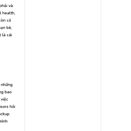
phải và
l health,
 còn có
bạn bè,
 là cái
y những
ẳng bao
 việc
isors hỏi
ackup.
 mình