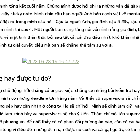
mình tổng kết cuối năm. Chúng mình được hỏi ghi ra những vấn đề gặp 
 giấy sticky note. Mình nhìn cậu bạn người Anh bên cạnh viết về menta
tự đặt ra trong mình câu hỏi “Cậu là người Anh, gia đình cậu ở đây, cậu
n mình thì sao?”. Một người bạn cũng từng nói với mình rằng gia đình, 
c về mặt tinh thần thôi, bởi sau tất cả, cái đau đầu nhất, khó khăn nhất
ình tự giải quyết, điều mà bạn sẽ chẳng thể tâm sự với ai.
 hay được tự do?
 chủ động. Bởi chẳng có ai giao việc, chẳng có những bài kiểm tra ha
g mình có những deadline lớn hàng năm. Và thầy cô supervisors sẽ ch
ông sếp hay cằn nhằn ở công ty. Họ sẽ chỉ hỏi “Mình sẽ định làm gì?” và
để làm, trình bày và supervisors sẽ cho ý kiến. Thậm chí mỗi lần superv
 3 phương án, để nhỡ thầy cô có phản đối phương án nào, còn có cái b
i lòng vì điều đó, nhưng để nhận được nụ cười và cái gật gù ấy, có lần