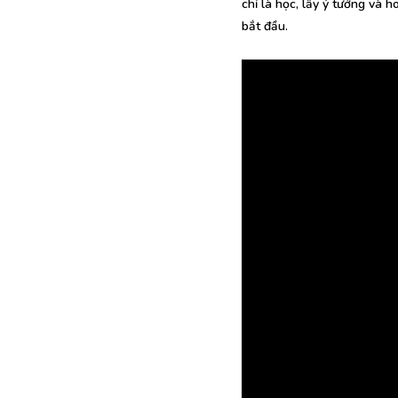
chỉ là học, lấy ý tưởng và 
bắt đầu.