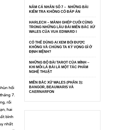
NĂM CÁ NHÂN SỐ 7 – NHỮNG BÀI
KIỂM TRA KHÔNG CÓ ĐÁP ÁN
HARLECH – MẢNH GHÉP CUỐI CÙNG
TRONG NHỮNG LÂU ĐÀI MIẾN BẮC XỨ
WALES CỦA VUA EDWARD I
CÓ THỂ DÙNG AI XEM BÓI ĐƯỢC
KHÔNG VÀ CHÚNG TA KỲ VỌNG GÌ Ở
ĐỊNH MỆNH?
NHỮNG BỘ BÀI TAROT CỦA MÌNH –
KHI MỖI LÁ BÀI LÀ MỘT TÁC PHẨM
NGHỆ THUẬT
MIỀN BẮC XỨ WALES (PHẦN 3):
phùn hối
BANGOR, BEAUMARIS VÀ
CAERNARFON
 tháng 7.
g, rồi
ạn, hai
hất bình
uy nhất