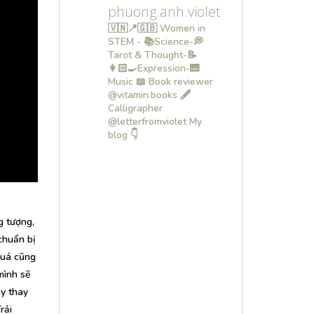
phuong.anh.violet
🇻🇳📍🇬🇧 Women in
STEM - 📚Science-💭
Tarot & Thought-📝
👩🏻‍🍳Expression-🎹
Music
📖 Book reviewer
@vitamin.books
🖋
Calligrapher
@letterfromviolet
My
blog 👇
g tượng,
chuẩn bị
quá cũng
mình sẽ
ày thay
rải