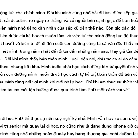
ộng lực cho chính mình. Đôi khi mình cũng nhớ hồi đi làm, được sếp gia
ột cái deadline rõ ngày rõ tháng, và có người bên cạnh giục để bạn ho
hiên mình nhớ tiếng cằn nhằn của sếp cũ đến thế nào. Còn giờ đây, đôi 
 Lên được cái kế hoạch muốn làm, và việc tự cho mình động lực để thực
t huyết và kiên trì để đi đến cuối con đường cũng là cả vấn đề. Thầy m
hết mình trong năm nhất để rồi lụi dần những năm sau. Hãy giữ lửa đ
n”. Đôi khi mình thấy bản thân mình “lười” đến nỗi, chỉ ước có ai đó cầm 
 theo, nhưng bất khả. Mình buộc phải học cách đứng lên tự quyết định 
ên con đường mình muốn đi và học cách tự kỷ luật bản thân để tiến về
a mình từng nói với mình khi mới nhập học “Chỉ khi em thực sự thích vi
tìm tòi em mới tận hưởng được quá trình làm PhD một cách vui vẻ”.
 đi học PhD thì thực sự nên suy nghĩ kỹ nhé. Mình vẫn hay so sánh, vi
vị trí senior mà quay lại đi học, nó cũng như là đang dùng iphone giờ q
 mình cũng nhớ những ngày đi máy bay hạng thương gia, nghỉ dưỡng tại