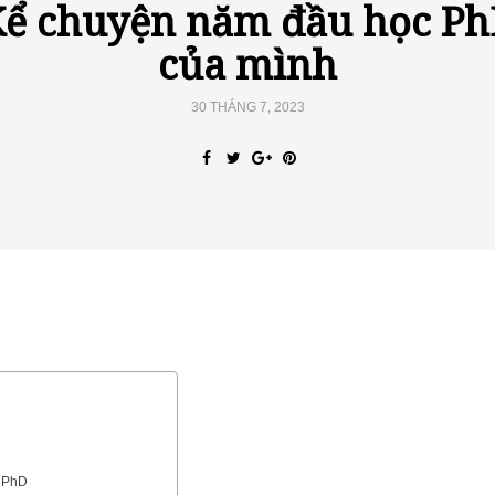
ể chuyện năm đầu học P
của mình
30 THÁNG 7, 2023
c PhD