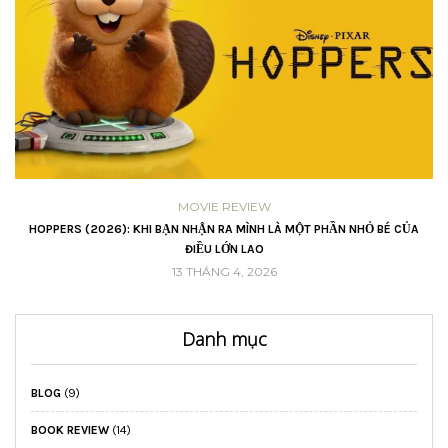
GROWING
A
LỜI HỨA CHO NĂM MỚI – LÀM BẰNG CẢ TRÁI TIM TỈNH THỨC
16 THÁNG 2, 2026
Danh mục
BLOG
(9)
BOOK REVIEW
(14)