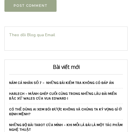
Theo dõi Blog qua Email
Bài viết mới
NĂM CÁ NHÂN SỐ 7 – NHỮNG BÀI KIỂM TRA KHÔNG CÓ ĐÁP ÁN
HARLECH – MẢNH GHÉP CUỐI CÙNG TRONG NHỮNG LÂU ĐÀI MIẾN
BẮC XỨ WALES CỦA VUA EDWARD I
CÓ THỂ DÙNG AI XEM BÓI ĐƯỢC KHÔNG VÀ CHÚNG TA KỲ VỌNG GÌ Ở
ĐỊNH MỆNH?
NHỮNG BỘ BÀI TAROT CỦA MÌNH – KHI MỖI LÁ BÀI LÀ MỘT TÁC PHẨM
NGHỆ THUẬT