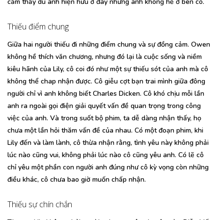
cảm thấy dù anh hiện hữu ở đây nhưng anh không hề ở bên cô.
Thiếu điểm chung
Giữa hai người thiếu đi những điểm chung và sự đồng cảm. Owen
không hề thích văn chương, nhưng đó lại là cuộc sống và niềm
kiêu hãnh của Lily, cô coi đó như một sự thiếu sót của anh mà cô
không thể chap nhận được. Cô giễu cợt bạn trai mình giữa đông
người chỉ vì anh không biết Charles Dicken. Cô khó chịu mỗi lần
anh ra ngoài gọi điện giải quyết vấn đề quan trọng trong công
việc của anh. Và trong suốt bộ phim, ta dễ dàng nhận thấy, họ
chưa một lần hỏi thăm vấn đề của nhau. Có một đoạn phim, khi
Lily đến và làm lành, cô thừa nhận rằng, tình yêu này không phải
lúc nào cũng vui, không phải lúc nào cô cũng yêu anh. Có lẽ cô
chỉ yêu một phần con người anh đúng như cô kỳ vọng còn những
điều khác, cô chưa bao giờ muốn chấp nhận.
Thiếu sự chín chắn