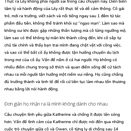
Thực ra Lily không phải người sai trong câu chuyện này. Diễn biến
tâm lý và hành động của Lily rất thực tế và dễ cảm thông. Cô gái
trẻ, mới ra trường, viết sách và nổi tiếng ngay sau 1 đêm từ tác
phẩm đầu tiên, không thể tránh khỏi sự “ngạo mạn”. Làm sao mà
không vui khi được gặp những thần tượng mà cô từng ngưỡng mộ,
làm sao có thể không tự mãn khi thành công đến, khi cô sắp tự
chủ tài chính và thấy bạn trai mình đang chật vật với công việc,
và sao có thể bắt cô ấy không được tận hưởng chuyến du lịch
trong mơ của cô ấy. Vấn đề nắm ở cả hai người. Họ không có
nhiều điểm chung trong sở thích và quan điểm sống để cứ tách
nhau ra mỗi người tận hưởng một niềm vui riêng. Họ cũng chẳng
đủ trưởng thành và tinh tế để rồi cứ liên tục làm nhau tổn thương
nhau bằng lời nói hành động.
Đơn giản họ nhận ra là mình không dành cho nhau
Câu chuyện tình yêu giữa Katherine và chồng ít được lên sóng
hơn. Vấn đề tình cảm của Katherine chỉ được nói đến qua những
cuộc trò chuyện giữa cô và Owen, cô từng ly dị chồng sau 14