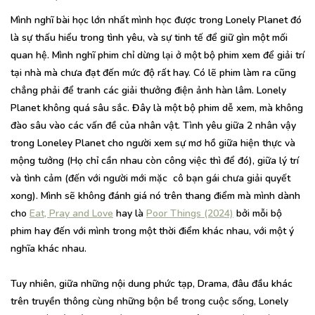
Mình nghĩ bài học lớn nhất mình học được trong Lonely Planet đó
là sự thấu hiểu trong tình yêu, và sự tinh tế để giữ gìn một mối
quan hệ. Mình nghĩ phim chỉ dừng lại ở một bộ phim xem để giải trí
tại nhà mà chưa đạt đến mức độ rất hay. Có lẽ phim làm ra cũng
chẳng phải để tranh các giải thưởng điện ảnh hàn lâm. Lonely
Planet không quá sâu sắc. Đây là một bộ phim dễ xem, mà không
đào sâu vào các vấn đề của nhân vật. Tình yêu giữa 2 nhân vậy
trong Loneley Planet cho người xem sự mơ hồ giữa hiện thực và
mộng tưởng (Họ chỉ cần nhau còn công việc thì để đó), giữa lý trí
và tình cảm (đến với người mới mặc cô bạn gái chưa giải quyết
xong). Mình sẽ không đánh giá nó trên thang điểm mà mình dành
cho
Eat, Pray and Love
hay là
Poor Things (2024)
bởi mỗi bộ
phim hay đến với mình trong một thời điểm khác nhau, với một ý
nghĩa khác nhau.
Tuy nhiên, giữa những nội dung phức tạp, Drama, đâu đầu khác
trên truyền thông cùng những bộn bề trong cuộc sống, Lonely