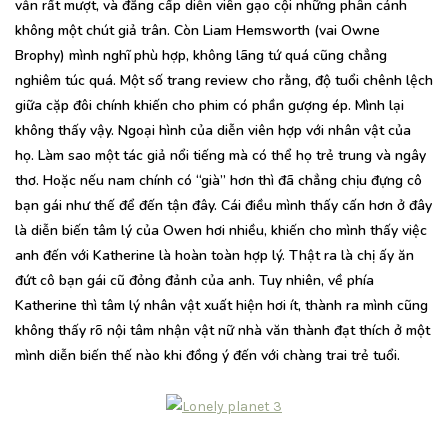
vẫn rất mượt, và đẳng cấp diễn viên gạo cội những phân cảnh
không một chút giả trân. Còn Liam Hemsworth (vai Owne
Brophy) mình nghĩ phù hợp, không lãng tứ quá cũng chẳng
nghiêm túc quá. Một số trang review cho rằng, độ tuổi chênh lệch
giữa cặp đôi chính khiến cho phim có phần gượng ép. Mình lại
không thấy vậy. Ngoại hình của diễn viên hợp với nhân vật của
họ. Làm sao một tác giả nổi tiếng mà có thể họ trẻ trung và ngây
thơ. Hoặc nếu nam chính có “già” hơn thì đã chẳng chịu đựng cô
bạn gái như thế để đến tận đây. Cái điều mình thấy cấn hơn ở đây
là diễn biến tâm lý của Owen hơi nhiều, khiến cho mình thấy việc
anh đến với Katherine là hoàn toàn hợp lý. Thật ra là chị ấy ăn
đứt cô bạn gái cũ đỏng đảnh của anh. Tuy nhiên, về phía
Katherine thì tâm lý nhân vật xuất hiện hơi ít, thành ra mình cũng
không thấy rõ nội tâm nhận vật nữ nhà văn thành đạt thích ở một
mình diễn biến thế nào khi đồng ý đến với chàng trai trẻ tuổi.