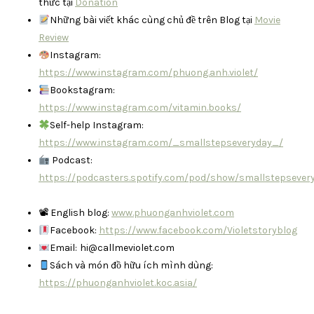
thức tại
Donation
Những bài viết khác cùng chủ đề trên Blog tại
Movie
Review
Instagram:
https://www.instagram.com/phuong.anh.violet/
Bookstagram:
https://www.instagram.com/vitamin.books/
Self-help Instagram:
https://www.instagram.com/_smallstepseveryday_/
Podcast:
https://podcasters.spotify.com/pod/show/smallstepsever
📽 English blog:
www.phuonganhviolet.com
Facebook:
https://www.facebook.com/Violetstoryblog
Email:
hi@callmeviolet.com
Sách và món đồ hữu ích mình dùng:
https://phuonganhviolet.koc.asia/