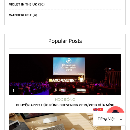
VIOLET IN THE UK
(30)
WANDERLUST
(6)
Popular Posts
1
HỌC BỔNG
CHUYỆN APPLY HỌC BỔNG CHEVENING 2018/2019 CỦA MÌNH
Tiếng Việt