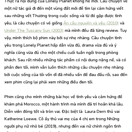
Thực ra nội dung của Lonely Planet không hề mới. Câu chuyện về
một nữ tác giả đi đến một vùng đất mới để tìm lại cảm hứng viết
sau những vết Thương trong cuộc sống và từ đó gặp được tình
yêu, là câu chuyện có vẻ giống
Ăn cầu nguyện và yêu (2010)
và
Under The Tuscany Sun (2003)
mà mình đều đã từng review. Tuy
vậy, mình thích bộ phim này bởi sự nhẹ nhàng. Câu chuyện tình
yêu trong Lonely Planet hấp dẫn vừa đủ, drama vừa đủ và ý
nghĩa cũng vừa đủ cho một chiều cuối tuần ngồi trong phòng
khách. Sau rất nhiều những tác phẩm có nội dung nặng nề, và có
phần đen tối, mình vẫn luôn thích những câu chuyện nhẹ nhàng
bởi cuộc sống của tôi vốn dĩ đã nhiều vấn đề đau đầu rồi, sao đến
xem phim cũng lại phải xem những điều đen tối.
Phim cũng cho mình những bài học về tình yêu và cảm hứng để
khám phá Morocco, một hành trình mà mình đã trì hoãn khá lâu.
Diễn viên đóng tốt và tròn vai. Đặc biệt là Laura Dern thủ vai
Katherine Loewe. Cô ấy thủ vai mẹ của 4 chị em trong Những
người phụ nữ nhỏ bé (2019), nhưng đến vai nữ chính ngôn tình