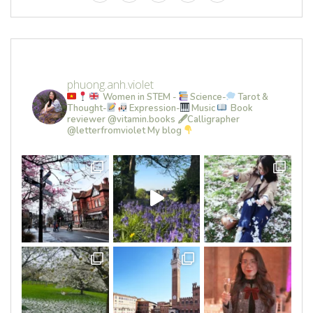
phuong.anh.violet
Women in STEM -
Science-
Tarot &
Thought-
Expression-
Music
Book
reviewer @vitamin.books
🖋Calligrapher
@letterfromviolet
My blog