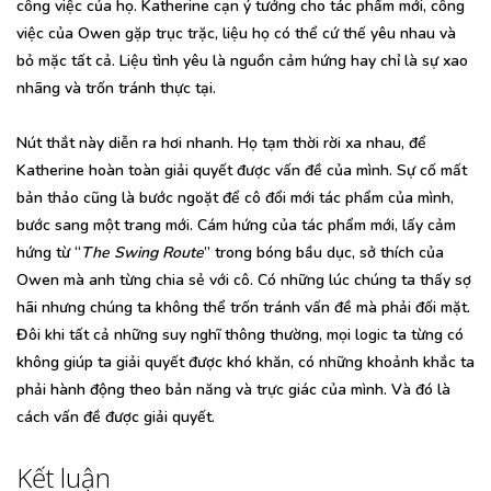
công việc của họ. Katherine cạn ý tưởng cho tác phẩm mới, công
việc của Owen gặp trục trặc, liệu họ có thể cứ thế yêu nhau và
bỏ mặc tất cả. Liệu tình yêu là nguồn cảm hứng hay chỉ là sự xao
nhãng và trốn tránh thực tại.
Nút thắt này diễn ra hơi nhanh. Họ tạm thời rời xa nhau, để
Katherine hoàn toàn giải quyết được vấn đề của mình. Sự cố mất
bản thảo cũng là bước ngoặt để cô đổi mới tác phẩm của mình,
bước sang một trang mới. Cám hứng của tác phẩm mới, lấy cảm
hứng từ “
The Swing Route
” trong bóng bầu dục, sở thích của
Owen mà anh từng chia sẻ với cô. Có những lúc chúng ta thấy sợ
hãi nhưng chúng ta không thể trốn tránh vấn đề mà phải đối mặt.
Đôi khi tất cả những suy nghĩ thông thường, mọi logic ta từng có
không giúp ta giải quyết được khó khăn, có những khoảnh khắc ta
phải hành động theo bản năng và trực giác của mình. Và đó là
cách vấn đề được giải quyết.
Kết luận