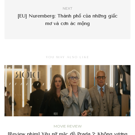
NEXT
[EU] Nuremberg: Thành phố của những giấc
mơ và cơn ác mộng
YOU MAY ALSO LIKE
MOVIE REVIEW
[Review phim] Yêu nữ mặc đồ Prada 2: Không vương