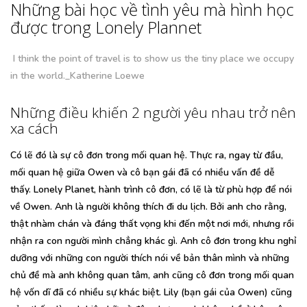
Những bài học về tình yêu mà hình học
được trong Lonely Plannet
I think the point of travel is to show us the tiny place we occupy
in the world._Katherine Loewe
Những điều khiến 2 người yêu nhau trở nên
xa cách
Có lẽ đó là sự cô đơn trong mối quan hệ. Thực ra, ngay từ đầu,
mối quan hệ giữa Owen và cô bạn gái đã có nhiều vấn đề dễ
thấy. Lonely Planet, hành trình cô đơn, có lẽ là từ phù hợp để nói
về Owen. Anh là người không thích đi du lịch. Bởi anh cho rằng,
thật nhàm chán và đáng thất vọng khi đến một nơi mới, nhưng rồi
nhận ra con người mình chẳng khác gì. Anh cô đơn trong khu nghỉ
dưỡng với những con người thích nói về bản thân mình và những
chủ đề mà anh không quan tâm, anh cũng cô đơn trong mối quan
hệ vốn dĩ đã có nhiều sự khác biệt. Lily (bạn gái của Owen) cũng