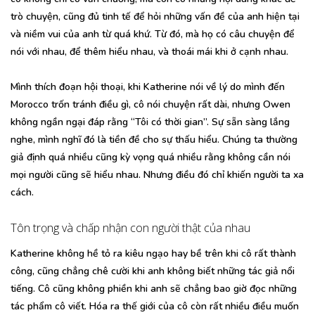
trò chuyện, cũng đủ tinh tế để hỏi những vấn đề của anh hiện tại
và niềm vui của anh từ quá khứ. Từ đó, mà họ có câu chuyện để
nói với nhau, để thêm hiểu nhau, và thoái mái khi ở cạnh nhau.
Mình thích đoạn hội thoại, khi Katherine nói về lý do mình đến
Morocco trốn tránh điều gì, cô nói chuyện rất dài, nhưng Owen
không ngần ngại đáp rằng “Tôi có thời gian”. Sự sẵn sàng lắng
nghe, mình nghĩ đó là tiền đề cho sự thấu hiểu. Chúng ta thường
giả định quá nhiều cũng kỳ vọng quá nhiều rằng không cần nói
mọi người cũng sẽ hiểu nhau. Nhưng điều đó chỉ khiến người ta xa
cách.
Tôn trọng và chấp nhận con người thật của nhau
Katherine không hề tỏ ra kiêu ngạo hay bề trên khi cô rất thành
công, cũng chẳng chê cười khi anh không biết những tác giả nổi
tiếng. Cô cũng không phiền khi anh sẽ chẳng bao giờ đọc những
tác phẩm cô viết. Hóa ra thế giới của cô còn rất nhiều điều muốn