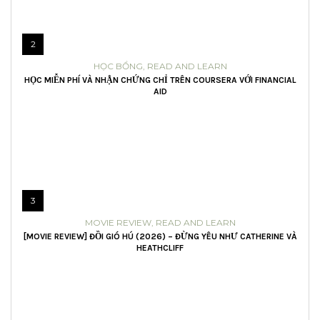
2
HỌC BỔNG
,
READ AND LEARN
HỌC MIỄN PHÍ VÀ NHẬN CHỨNG CHỈ TRÊN COURSERA VỚI FINANCIAL
AID
3
MOVIE REVIEW
,
READ AND LEARN
[MOVIE REVIEW] ĐỒI GIÓ HÚ (2026) – ĐỪNG YÊU NHƯ CATHERINE VÀ
HEATHCLIFF