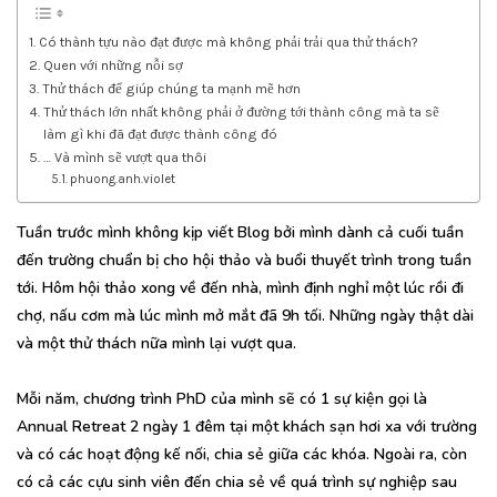
Có thành tựu nào đạt được mà không phải trải qua thử thách?
Quen với những nỗi sợ
Thử thách để giúp chúng ta mạnh mẽ hơn
Thử thách lớn nhất không phải ở đường tới thành công mà ta sẽ
làm gì khi đã đạt được thành công đó
… Và mình sẽ vượt qua thôi
phuong.anh.violet
Tuần trước mình không kịp viết Blog bởi mình dành cả cuối tuần
đến trường chuẩn bị cho hội thảo và buổi thuyết trình trong tuần
tới. Hôm hội thảo xong về đến nhà, mình định nghỉ một lúc rồi đi
chợ, nấu cơm mà lúc mình mở mắt đã 9h tối. Những ngày thật dài
và một thử thách nữa mình lại vượt qua.
Mỗi năm, chương trình PhD của mình sẽ có 1 sự kiện gọi là
Annual Retreat 2 ngày 1 đêm tại một khách sạn hơi xa với trường
và có các hoạt động kế nối, chia sẻ giữa các khóa. Ngoài ra, còn
có cả các cựu sinh viên đến chia sẻ về quá trình sự nghiệp sau