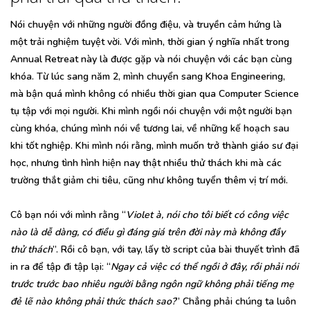
Nói chuyện với những người đồng điệu, và truyền cảm hứng là
một trải nghiệm tuyệt vời. Với mình, thời gian ý nghĩa nhất trong
Annual Retreat này là được gặp và nói chuyện với các bạn cùng
khóa. Từ lúc sang năm 2, mình chuyển sang Khoa Engineering,
mà bận quá mình không có nhiều thời gian qua Computer Science
tụ tập với mọi người. Khi mình ngồi nói chuyện với một người bạn
cùng khóa, chúng mình nói về tương lai, về những kế hoạch sau
khi tốt nghiệp. Khi mình nói rằng, mình muốn trở thành giáo sư đại
học, nhưng tình hình hiện nay thật nhiều thử thách khi mà các
trường thắt giảm chi tiêu, cũng như không tuyển thêm vị trí mới.
Cô bạn nói với mình rằng “
Violet à, nói cho tôi biết có công việc
nào là dễ dàng, có điều gì đáng giá trên đời này mà không đầy
thử thách
”. Rồi cô bạn, với tay, lấy tờ script của bài thuyết trình đã
in ra để tập đi tập lại: “
Ngay cả việc có thể ngồi ở đây, rồi phải nói
trước trước bao nhiêu người bằng ngôn ngữ không phải tiếng mẹ
đẻ lẽ nào không phải thức thách sao?
” Chẳng phải chúng ta luôn