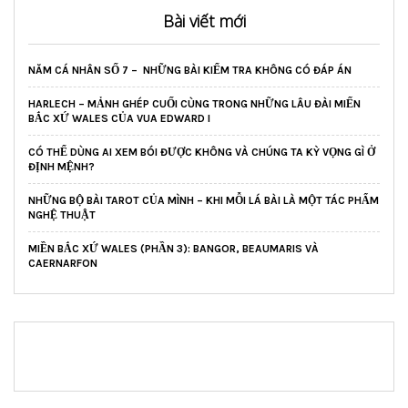
Bài viết mới
NĂM CÁ NHÂN SỐ 7 – NHỮNG BÀI KIỂM TRA KHÔNG CÓ ĐÁP ÁN
HARLECH – MẢNH GHÉP CUỐI CÙNG TRONG NHỮNG LÂU ĐÀI MIẾN
BẮC XỨ WALES CỦA VUA EDWARD I
CÓ THỂ DÙNG AI XEM BÓI ĐƯỢC KHÔNG VÀ CHÚNG TA KỲ VỌNG GÌ Ở
ĐỊNH MỆNH?
NHỮNG BỘ BÀI TAROT CỦA MÌNH – KHI MỖI LÁ BÀI LÀ MỘT TÁC PHẨM
NGHỆ THUẬT
MIỀN BẮC XỨ WALES (PHẦN 3): BANGOR, BEAUMARIS VÀ
CAERNARFON