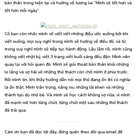
bản thân trong hiện tại và hướng về tương lai “Mình sẽ tốt hơn và
tốt hơn mỗi ngày”.
Cô bạn còn nhắc mình về viết viết những điều ước xuống bởi khi
viết xuống, mọi suy nghĩ trong mình sẽ hướng về điều đó, và từ
trong suy nghĩ mình sẽ tiếp tục hành động. Lâu lắm rồi, mình cũng
không viết nhật ký, viết 3 trang viết buổi sáng đều đặn. Mình nên
quay lại với hói quen đó. Mình sẽ giải thoát bản thân khỏi những
lo lắng và sợ hãi về những thử thách còn chờ mình ở phía trước.
Rồi mình tin, khi thầy hướng dẫn nói mọi thứ đang ổn thì có nghĩa
là ổn thật. Mình trân trọng, nâng niu những lời khen và những
thành tựu dù nhỏ bé. Và mình sẽ học cách không sợ nữa, vì mình
đã mạnh mẽ hơn từng chút, từng chút một sau những thử thách
đã trải qua.
Cám ơn bạn đã đọc tới đây, đừng quên theo dõi qua email để