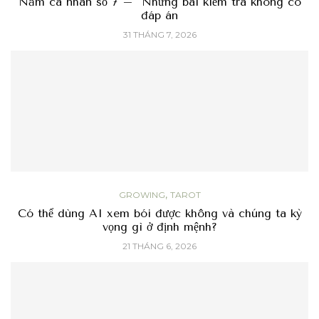
Năm cá nhân số 7 – Những bài kiểm tra không có
đáp án
31 THÁNG 7, 2026
,
GROWING
TAROT
Có thể dùng AI xem bói được không và chúng ta kỳ
vọng gì ở định mệnh?
21 THÁNG 6, 2026