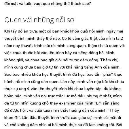
đối mặt và luôn vượt qua những thử thách sao?
Quen với những nỗi sợ
Khi lấy đồ ăn trưa, một cô bạn khác khóa dưới hỏi mình, ngày mai
thuyết trình mình thấy thế nào. Có lẽ cảm giác thật của mình là 2
năm nay thuyết trình mãi rồi mình cũng quen, thậm chí là quen với
việc chưa thuộc bài vẫn lên trình bày cả tiếng đồng hồ. Mình
không giỏi, và chưa bao giờ giỏi nói trước đám đông. Thậm chí,
mình cũng chưa bao giờ tự tin với khả năng tiếng Anh của mình.
Sau bao nhiêu khóa học thuyết trình đã học, bao lần “phải” thực
hành, rồi mình cũng dần quen. Lần này, mình vẫn nộp bài khi chưa
thực sự ưng ý, vẫn lên thuyết trình khi chưa luyện tập, dù không
hoàn hảo, mình vẫn nói trục trặc lúc mở đầu, nhưng ít nhất, mình
đã tự tin nhìn xuống chỗ thầy examiner của mình “Em sẵn sàng
để được hỏi”, và cười tươi nhìn thầy hướng dẫn của mình “Thầy
khen đi!”. Lần đầu thuyết trình trước các giáo sự, mình cúi mặt đi
về chỗ không dám nhìn ai bởi mình thực sự đã làm không tốt. Bởi