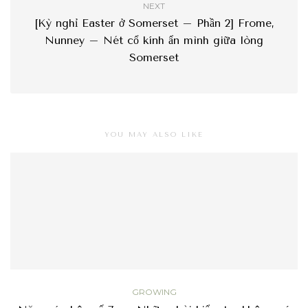
NEXT
[Kỳ nghỉ Easter ở Somerset – Phần 2] Frome,
Nunney – Nét cổ kính ẩn mình giữa lòng
Somerset
YOU MAY ALSO LIKE
GROWING