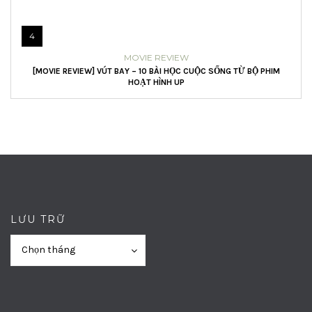
4
MOVIE REVIEW
[MOVIE REVIEW] VÚT BAY – 10 BÀI HỌC CUỘC SỐNG TỪ BỘ PHIM
HOẠT HÌNH UP
LƯU TRỮ
Lưu
Lưu
Chọn tháng
trữ
trữ