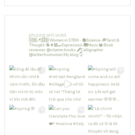
phuong.anh.violet
🇻🇳📍🇬🇧 Women in STEM - 📚Science-💭Tarot &
Thought-📝👩🏻‍🍳Expression-🎹Music
📖 Book
reviewer @vitamin.books
🖋Calligrapher
@letterfromviolet
My blog 👇