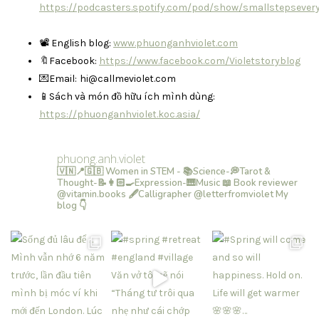
https://podcasters.spotify.com/pod/show/smallstepsever
📽 English blog:
www.phuonganhviolet.com
🔖Facebook:
https://www.facebook.com/Violetstoryblog
💌Email:
hi@callmeviolet.com
📱Sách và món đồ hữu ích mình dùng:
https://phuonganhviolet.koc.asia/
phuong.anh.violet
🇻🇳📍🇬🇧 Women in STEM - 📚Science-💭Tarot &
Thought-📝👩🏻‍🍳Expression-🎹Music
📖 Book reviewer
@vitamin.books
🖋Calligrapher @letterfromviolet
My
blog 👇