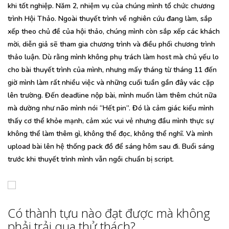
khi tốt nghiệp. Năm 2, nhiệm vụ của chúng mình tổ chức chương
trình Hội Thảo. Ngoài thuyết trình về nghiên cứu đang làm, sắp
xếp theo chủ đề của hội thảo, chúng mình còn sắp xếp các khách
mời, diễn giả sẽ tham gia chương trình và điều phối chương trình
thảo luận. Dù rằng mình không phụ trách làm host mà chủ yếu lo
cho bài thuyết trình của mình, nhưng mấy tháng từ tháng 11 đến
giờ mình làm rất nhiều việc và những cuối tuần gần đây vác cặp
lên trường. Đến deadline nộp bài, mình muốn làm thêm chút nữa
mà dường như não mình nói “Hết pin”. Đó là cảm giác kiểu mình
thấy cơ thể khỏe mạnh, cảm xúc vui vẻ nhưng đầu mình thực sự
không thể làm thêm gì, không thể đọc, không thể nghĩ. Và mình
upload bài lên hệ thống pack đồ để sáng hôm sau đi. Buổi sáng
trước khi thuyết trình mình vẫn ngồi chuẩn bị script.
Có thành tựu nào đạt được mà không
phải trải qua thử thách?