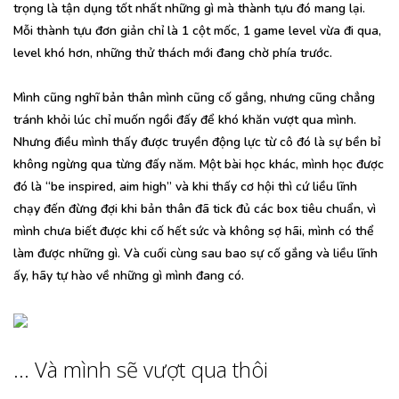
trọng là tận dụng tốt nhất những gì mà thành tựu đó mang lại.
Mỗi thành tựu đơn giản chỉ là 1 cột mốc, 1 game level vừa đi qua,
level khó hơn, những thử thách mới đang chờ phía trước.
Mình cũng nghĩ bản thân mình cũng cố gắng, nhưng cũng chẳng
tránh khỏi lúc chỉ muốn ngồi đấy để khó khăn vượt qua mình.
Nhưng điều mình thấy được truyền động lực từ cô đó là sự bền bỉ
không ngừng qua từng đấy năm. Một bài học khác, mình học được
đó là “be inspired, aim high” và khi thấy cơ hội thì cứ liều lĩnh
chạy đến đừng đợi khi bản thân đã tick đủ các box tiêu chuẩn, vì
mình chưa biết được khi cố hết sức và không sợ hãi, mình có thể
làm được những gì. Và cuối cùng sau bao sự cố gắng và liều lĩnh
ấy, hãy tự hào về những gì mình đang có.
… Và mình sẽ vượt qua thôi