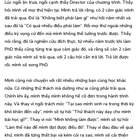
Lúc ngồi ăn trưa, ngồi cạnh thầy Director của chương trình. Thầy
hỏi mình về mọi thứ hiện tại. Mình trả lời rằng, có 2 cảm giác mình
đã trải qua. Đó là “Không biết phải làm gì” như hồi năm nhất và
sau đó là “Có quá nhiều điều phải làm”. Rồi mọi thứ ngoài những
điều kỳ vọng cứ đến mà mình không thể lường trước được. Thầy
nói rằng, đó là nghiên cứu đích thực, từ nhiều năm trước khi làm
PhD thầy cũng từng trai qua cảm giác đó, và rằng sẽ còn 2 cảm
giác nữa mình sẽ trải qua, với 2 câu hỏi cần trả lời. Trả lời được
rồi, mình sẽ xong PhD.
Mình cũng nói chuyện với rất nhiều những bạn cùng học khác
nữa. Có những thử thách mà dường như ai cũng phải trải qua.
Chính khi ấy, mình thấy mình không hề cô đơn trong hành trình
này. Và thay vì ngồi trách móc “Tại sao mình sinh ra trong thời kỳ
khó khăn đến vậy”, mình sẽ tự hỏi “Thử thách này dạy cho mình
bài học gì?”. Thay vì nói “Mình không làm được”, mình sẽ tự hỏi
“Làm thế nào để mình đạt được điều đó”. Thay vì đau đáu về quá
khứ, mình đã từng thất bại và kém cỏi ra sao, mình sẽ cải thiện