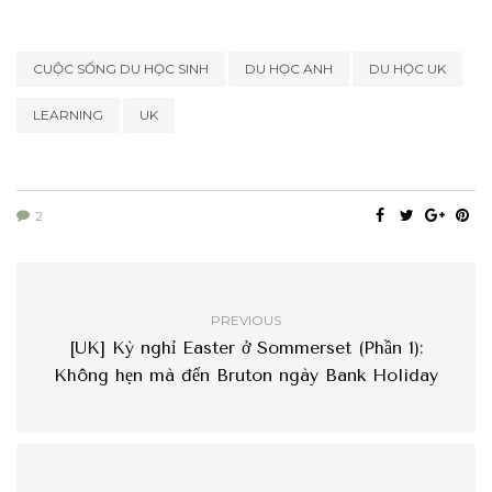
CUỘC SỐNG DU HỌC SINH
DU HỌC ANH
DU HỌC UK
LEARNING
UK
2
PREVIOUS
[UK] Kỳ nghỉ Easter ở Sommerset (Phần 1):
Không hẹn mà đến Bruton ngày Bank Holiday